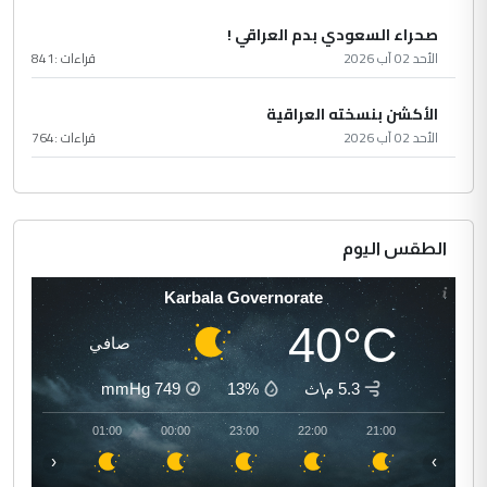
صحراء السعودي بدم العراقي !
الأحد 02 آب 2026
قراءات :
841
الأكشن بنسخته العراقية
الأحد 02 آب 2026
قراءات :
764
الطقس اليوم
Karbala Governorate
40°C
صافي
5.3 م\ث
13%
749
mmHg
02:00
01:00
00:00
23:00
22:00
21:00
‹
›