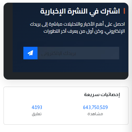
إحصائيات سريعة
4893
643,750,589
مشاهدة
تعليق