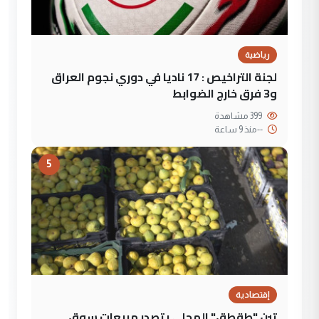
رياضية
لجنة التراخيص : 17 ناديا في دوري نجوم العراق
و3 فرق خارج الضوابط
399 مشاهدة
--
منذ 9 ساعة
5
إقتصادية
تين "طقطق" المحلي يتصدر مبيعات سوق