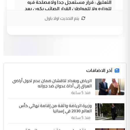
التعليق : قرار مستعجل جدا ولامصلحة فيه
للوزاره ولا للمواطن القرار الصائب يكون بعد
الاستماع للمدير ومغرفة ...
يتم التحديث اولا باول
وزير الصحة يعفي مدير مستشفى الكرخ
الموضوع :
العام في بغداد
3
سردار
التعليق : واحد من عصابة علي ماما يسقط
جنسية الرافد الثالث للعراق ومن اصول عريقة
ابا فرات ...
آخر الاضافات
الجواهري يرد على صدام حسين سل
الرياض وبغداد تناقشان ضمان عدم تحول أراضي
الموضوع :
العراق إلى أداة عدوان ضد جيرانه
مضجعيك يابن الزنا (نص كامل)
منذ 5 ساعة
4
سردار
وزيرة الرياضة واثقة من إقامة نهائي كأس
العالم 2030 في إسبانيا
التعليق : واحد من عصابة علي ماما يسقط
منذ 5 ساعة
جنسية الرافد الثالث للعراق ومن اصول عريقة
ابا فرات ...