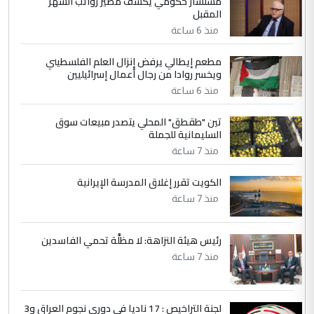
مستشار حكومي يكشف مصير رواتب الشهر
الجواهري يرد على صدام حسين سل
الموضوع :
المقبل
مضجعيك يابن الزنا (نص كامل)
منذ 6 ساعة
مطعم إيطالي يرفض إنزال العلم الفلسطيني
5
حيدر عاشور
ويخسر روادا من رجال أعمال إسرائيليين
التعليق : تحياتي لك استاذ حامدتركان. كلام
منذ 6 ساعة
دقيق ومسؤول؛ فالاستثمار الحقيقي للإنسان
تين "طقطق" المحلي يتصدر مبيعات سوق
وثروات البلد يعتمد على الكفاءة ...
السليمانية للجملة
بين الإهمال واغتصاب الأرض.. بلاد
الموضوع :
منذ 7 ساعة
الرافدين تعاني الجفاف والتصحر!!
الكويت تقرر إغلاق المدرسة الإيرانية
منذ 7 ساعة
رئيس هيئة النزاهة: لا مظلَّة تحمي الفاسدين
منذ 7 ساعة
لجنة التراخيص : 17 ناديا في دوري نجوم العراق و3