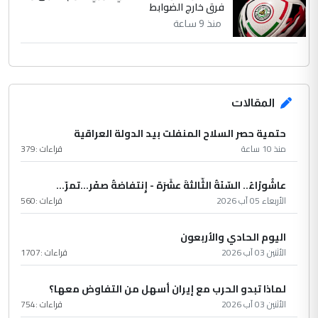
فرق خارج الضوابط
منذ 9 ساعة
المقالات
حتمية حصر السلاح المنفلت بيد الدولة العراقية
منذ 10 ساعة
قراءات :
379
عاشُورْاءُ.. السّنَةُ الثّالثةَ عشَرَة - إِنتفاضةُ صفَر…تمرّ...
الأربعاء 05 آب 2026
قراءات :
560
اليوم الحادي والأربعون
الأثنين 03 آب 2026
قراءات :
1707
لماذا تبدو الحرب مع إيران أسهل من التفاوض معها؟
الأثنين 03 آب 2026
قراءات :
754