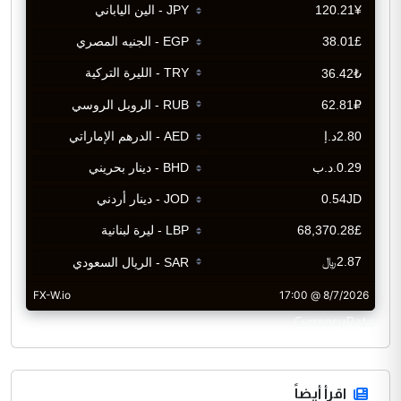
CurrencyRate
اقرأ أيضاً