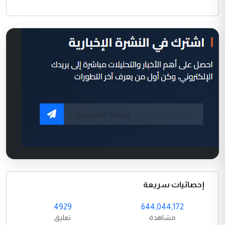
إحصائيات سريعة
4929
644,044,172
مشاهدة
تعليق