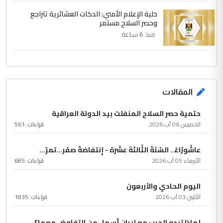
خلية الإعلام الأمني: الدكات العشائرية تتراجع
وحصر السلاح مستمر
منذ 6 ساعة
المقالات
حتمية حصر السلاح المنفلت بيد الدولة العراقية
الخميس 06 آب 2026
قراءات :
561
عاشُورْاءُ.. السّنَةُ الثّالثةَ عشَرَة - إِنتفاضةُ صفَر…تمرّ...
الأربعاء 05 آب 2026
قراءات :
685
اليوم الحادي والأربعون
الأثنين 03 آب 2026
قراءات :
1835
لماذا تبدو الحرب مع إيران أسهل من التفاوض معها؟