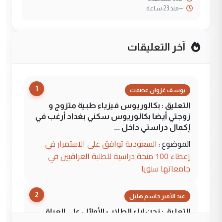
--
منذ 23 ساعة
آخر التعليقات
1
يوسف غزوان عصمت
التعليق : بكالوريوس فيزياء طبية متزوج و
زوجتي أيضا بكالوريوس سكني بغداد أرغب في
إكمال دراستي داخل ...
السعودية توافق على الاستمرار في
الموضوع :
إعطاء 100 منحة دراسية للطلبة العراقيين في
جامعاتها سنويا
2
عبد الأمير جاسم هليل
التعليق : نحن اباء الطلاب الأوائل على العراق