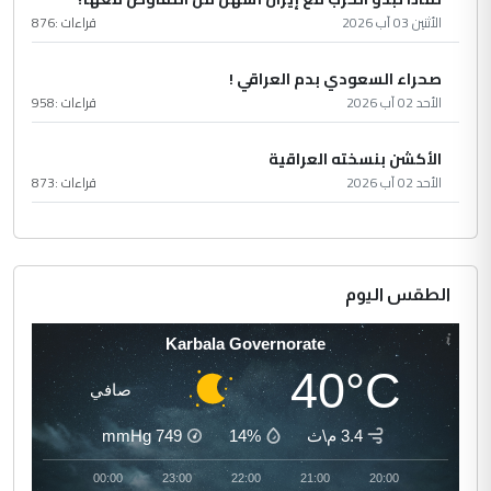
الأثنين 03 آب 2026
قراءات :
876
صحراء السعودي بدم العراقي !
الأحد 02 آب 2026
قراءات :
958
الأكشن بنسخته العراقية
الأحد 02 آب 2026
قراءات :
873
الطقس اليوم
Karbala Governorate
40°C
صافي
3.4 م\ث
14%
749
mmHg
01:00
00:00
23:00
22:00
21:00
20:00