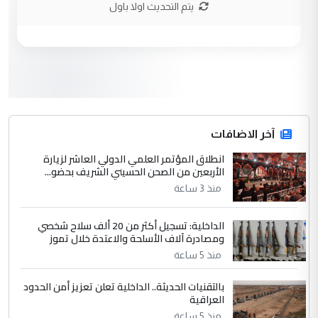
نتشرف بلقاء السيد احمد الصافي في العتبات
يتم التحديث اولا باول
الحسنية لزرع ...
مكتب السيد احمد الصافي : لا يوجود
الموضوع :
لدينا اي حساب على الفيس بوك وتويتر
3
hadi
التعليق : قرار مستعجل جدا ولامصلحة فيه
آخر الاضافات
للوزاره ولا للمواطن القرار الصائب يكون بعد
الاستماع للمدير ومغرفة ...
انطلاق المؤتمر العلمي الدولي العاشر لزيارة
الأربعين من الصحن الحسيني الشريف بحضو...
وزير الصحة يعفي مدير مستشفى الكرخ
الموضوع :
العام في بغداد
منذ 3 ساعة
الداخلية: تسجيل أكثر من 20 ألف سلاح شخصي
4
سردار
ومصادرة آلاف الأسلحة والاعتدة خلال تموز
التعليق : واحد من عصابة علي ماما يسقط
منذ 5 ساعة
جنسية الرافد الثالث للعراق ومن اصول عريقة
بالتقنيات الحديثة.. الداخلية تعلن تعزيز أمن الحدود
ابا فرات ...
العراقية
الجواهري يرد على صدام حسين سل
الموضوع :
منذ 5 ساعة