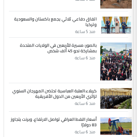
مضجعيك يابن الزنا (نص كامل)
اتفاق دفاعي ثلاثي يجمع باكستان والسعودية
5
سردار
وتركيا
التعليق : واحد من عصابة علي ماما يسقط
منذ 5 ساعة
جنسية الرافد الثالث للعراق ومن اصول عريقة
ابا فرات ...
بالصور: مسيرة للأربعين في الولايات المتحدة
بمشاركة نحو 45 ألف شخص
الجواهري يرد على صدام حسين سل
الموضوع :
منذ 6 ساعة
مضجعيك يابن الزنا (نص كامل)
كربلاء:العتبة العباسية تحتضن المهرجان السنوي
لزائري الأربعين من الدول الأفريقية
منذ 6 ساعة
أسعار النفط العراقي تواصل الارتفاع، وبرنت يتجاوز
83 دولارًا
منذ 6 ساعة