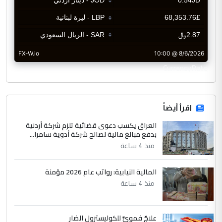
CurrencyRate
اقرأ أيضاً
العراق يكسب دعوى قضائية تلزم شركة أردنية
بدفع مبالغ مالية لصالح شركة أدوية سامرا...
منذ 4 ساعة
المالية النيابية: رواتب عام 2026 مؤمنة
منذ 4 ساعة
علاجٌ فمويٌّ للكوليسترول الضار