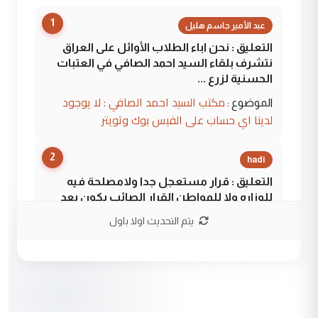
1
عبد الأمير جاسم هليل
التعليق : نحن اباء الطلاب الأوائل على العراق
نتشرف بلقاء السيد احمد الصافي في العتبات
الحسنية لزرع ...
مكتب السيد احمد الصافي : لا يوجود
الموضوع :
لدينا اي حساب على الفيس بوك وتويتر
2
hadi
التعليق : قرار مستعجل جدا ولامصلحة فيه
للوزاره ولا للمواطن القرار الصائب يكون بعد
الاستماع للمدير ومغرفة ...
يتم التحديث اولا باول
وزير الصحة يعفي مدير مستشفى الكرخ
الموضوع :
العام في بغداد
3
سردار
التعليق : واحد من عصابة علي ماما يسقط