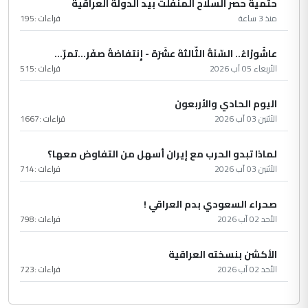
حتمية حصر السلاح المنفلت بيد الدولة العراقية
منذ 3 ساعة
قراءات :
195
عاشُورْاءُ.. السّنَةُ الثّالثةَ عشَرَة - إِنتفاضةُ صفَر…تمرّ...
الأربعاء 05 آب 2026
قراءات :
515
اليوم الحادي والأربعون
الأثنين 03 آب 2026
قراءات :
1667
لماذا تبدو الحرب مع إيران أسهل من التفاوض معها؟
الأثنين 03 آب 2026
قراءات :
714
صحراء السعودي بدم العراقي !
الأحد 02 آب 2026
قراءات :
798
الأكشن بنسخته العراقية
الأحد 02 آب 2026
قراءات :
723