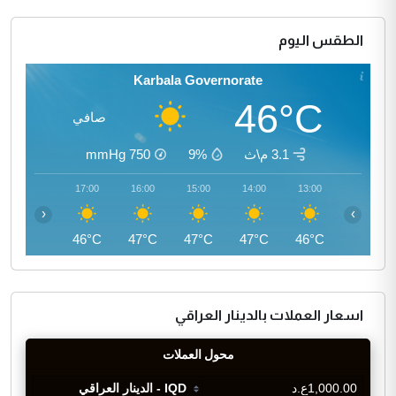
الطقس اليوم
Karbala Governorate
46°C
صافي
3.1 م\ث
9%
750
mmHg
18:00
17:00
16:00
15:00
14:00
13:00
‹
›
45°C
46°C
47°C
47°C
47°C
46°C
اسعار العملات بالدينار العراقي