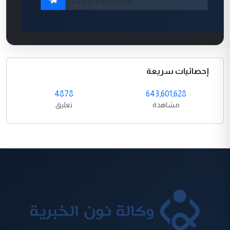
إحصائيات سريعة
4878
643,601,628
مشاهدة
تعليق