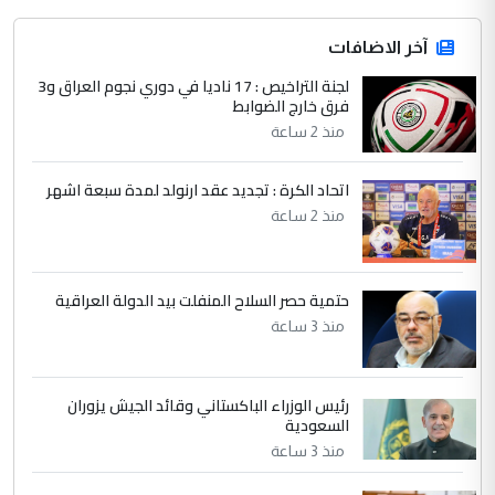
جنسية الرافد الثالث للعراق ومن اصول عريقة
ابا فرات ...
آخر الاضافات
الجواهري يرد على صدام حسين سل
لجنة التراخيص : 17 ناديا في دوري نجوم العراق و3
الموضوع :
فرق خارج الضوابط
مضجعيك يابن الزنا (نص كامل)
منذ 2 ساعة
4
سردار
اتحاد الكرة : تجديد عقد ارنولد لمدة سبعة اشهر
التعليق : واحد من عصابة علي ماما يسقط
منذ 2 ساعة
جنسية الرافد الثالث للعراق ومن اصول عريقة
ابا فرات ...
الجواهري يرد على صدام حسين سل
الموضوع :
حتمية حصر السلاح المنفلت بيد الدولة العراقية
مضجعيك يابن الزنا (نص كامل)
منذ 3 ساعة
5
حيدر عاشور
رئيس الوزراء الباكستاني وقائد الجيش يزوران
التعليق : تحياتي لك استاذ حامدتركان. كلام
السعودية
دقيق ومسؤول؛ فالاستثمار الحقيقي للإنسان
منذ 3 ساعة
وثروات البلد يعتمد على الكفاءة ...