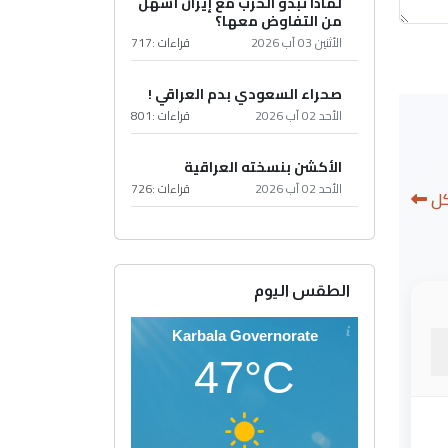
لماذا تبدو الحرب مع إيران أسهل
من التفاوض معها؟
الأثنين 03 آب 2026
قراءات :
717
صحراء السعودي بدم العراقي !
الأحد 02 آب 2026
قراءات :
801
الأكشن بنسخته العراقية
الأحد 02 آب 2026
قراءات :
726
كل
الطقس اليوم
Karbala Governorate
47°C