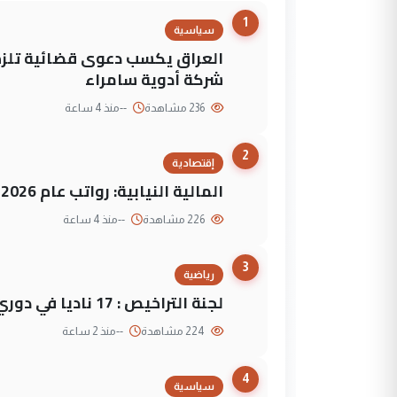
1
سياسية
العراق يكسب دعوى قضائية تلزم 
شركة أدوية سامراء
236 مشاهدة
--
منذ 4 ساعة
2
إقتصادية
المالية النيابية: رواتب عام 2026 مؤمنة
226 مشاهدة
--
منذ 4 ساعة
3
رياضية
لجنة التراخيص : 17 ناديا في دوري نجوم العراق و3 فرق خارج الضوابط
224 مشاهدة
--
منذ 2 ساعة
4
سياسية