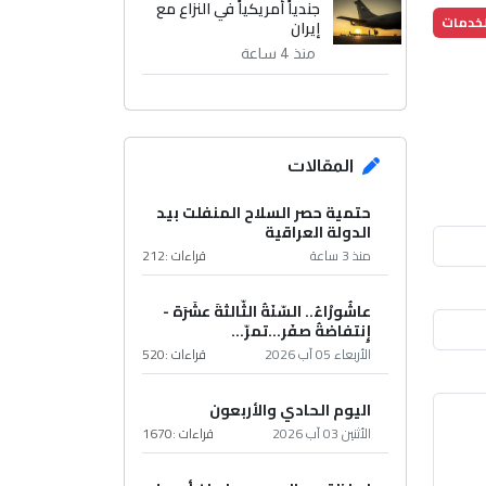
جندياً أمريكياً في النزاع مع
لخدمات
إيران
منذ 4 ساعة
المقالات
حتمية حصر السلاح المنفلت بيد
الدولة العراقية
منذ 3 ساعة
قراءات :
212
عاشُورْاءُ.. السّنَةُ الثّالثةَ عشَرَة -
إِنتفاضةُ صفَر…تمرّ...
الأربعاء 05 آب 2026
قراءات :
520
اليوم الحادي والأربعون
الأثنين 03 آب 2026
قراءات :
1670