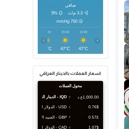
صافي
3.3 م\ث
9%
mmHg
750
18:00
17:00
16:00
15:00
14:00
‹
›
45°C
46°C
47°C
47°C
47°C
اسعار العملات بالدينار العراقي