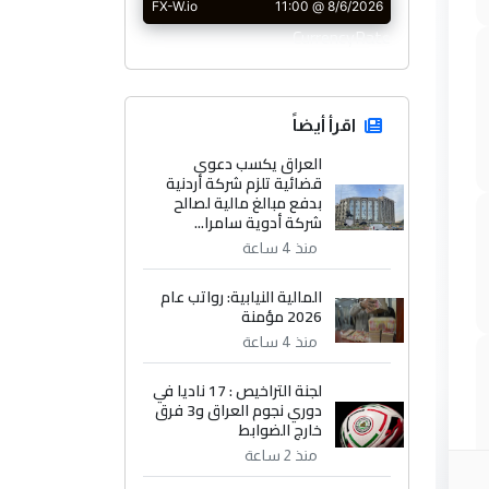
CurrencyRate
اقرأ أيضاً
العراق يكسب دعوى
قضائية تلزم شركة أردنية
بدفع مبالغ مالية لصالح
شركة أدوية سامرا...
منذ 4 ساعة
المالية النيابية: رواتب عام
2026 مؤمنة
منذ 4 ساعة
لجنة التراخيص : 17 ناديا في
دوري نجوم العراق و3 فرق
خارج الضوابط
منذ 2 ساعة