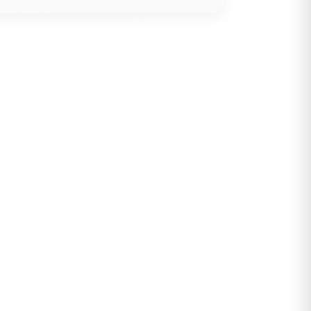
5
حيدر عاشور
التعليق : تحياتي لك استاذ حامدترك
البلد يعتمد على الكفاءة ...
بين الإهمال واغتصاب الأرض..
الموضوع :