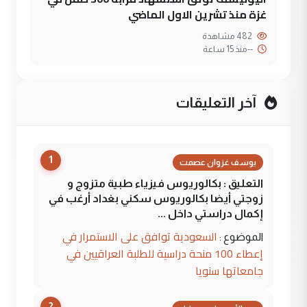
غزة منذ تشرين الاول الماضي
482 مشاهدة
--
منذ 15 ساعة
آخر التعليقات
1
يوسف غزوان عصمت
التعليق : بكالوريوس فيزياء طبية متزوج و
زوجتي أيضا بكالوريوس سكني بغداد أرغب في
إكمال دراستي داخل ...
السعودية توافق على الاستمرار في
الموضوع :
إعطاء 100 منحة دراسية للطلبة العراقيين في
جامعاتها سنويا
2