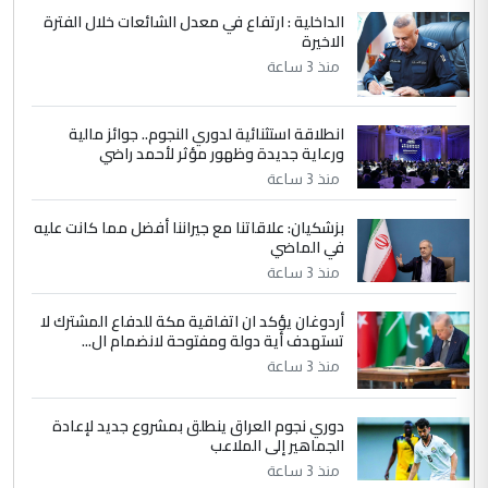
ابا فرات ...
الداخلية : ارتفاع في معدل الشائعات خلال الفترة
الاخيرة
الجواهري يرد على صدام حسين سل
الموضوع :
مضجعيك يابن الزنا (نص كامل)
منذ 3 ساعة
انطلاقة استثنائية لدوري النجوم.. جوائز مالية
5
سردار
ورعاية جديدة وظهور مؤثر لأحمد راضي
التعليق : واحد من عصابة علي ماما يسقط
منذ 3 ساعة
جنسية الرافد الثالث للعراق ومن اصول عريقة
ابا فرات ...
بزشكيان: علاقاتنا مع جيراننا أفضل مما كانت عليه
في الماضي
الجواهري يرد على صدام حسين سل
الموضوع :
مضجعيك يابن الزنا (نص كامل)
منذ 3 ساعة
أردوغان يؤكد ان اتفاقية مكة للدفاع المشترك لا
تستهدف أية دولة ومفتوحة لانضمام ال...
منذ 3 ساعة
دوري نجوم العراق ينطلق بمشروع جديد لإعادة
الجماهير إلى الملاعب
منذ 3 ساعة