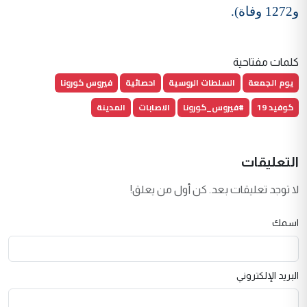
و1272 وفاة).
كلمات مفتاحية
يوم الجمعة
السلطات الروسية
احصائية
فيروس كورونا
كوفيد 19
#فيروس_كورونا
الاصابات
المدينة
التعليقات
لا توجد تعليقات بعد. كن أول من يعلق!
اسمك
البريد الإلكتروني