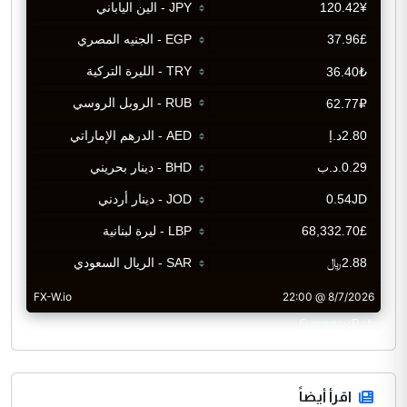
CurrencyRate
اقرأ أيضاً