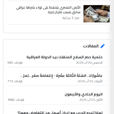
الأمن المصري يتحفظ على لواء شرطة عراقي
سابق بسبب مليار جنيه
منذ 3 ساعة
المقالات
حتمية حصر السلاح المنفلت بيد الدولة العراقية
الخميس 06 آب 2026
قراءات :
590
عاشُورْاءُ.. السّنَةُ الثّالثةَ عشَرَة - إِنتفاضةُ صفَر…تمرّ...
الأربعاء 05 آب 2026
قراءات :
713
اليوم الحادي والأربعون
الأثنين 03 آب 2026
قراءات :
1860
لماذا تبدو الحرب مع إيران أسهل من التفاوض معها؟