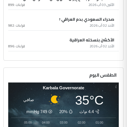
الأثنين 03 آب 2026
قراءات :
899
صحراء السعودي بدم العراقي !
الأحد 02 آب 2026
قراءات :
982
الأكشن بنسخته العراقية
الأحد 02 آب 2026
قراءات :
896
الطقس اليوم
Karbala Governorate
35°C
صافي
4.4 م\ث
20%
749
mmHg
06:00
05:00
04:00
03:00
02:00
01:00