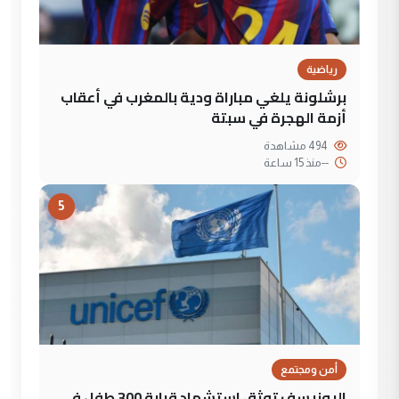
رياضية
برشلونة يلغي مباراة ودية بالمغرب في أعقاب
أزمة الهجرة في سبتة
494 مشاهدة
--
منذ 15 ساعة
5
أمن ومجتمع
اليونيسف توثق استشهاد قرابة 300 طفل في