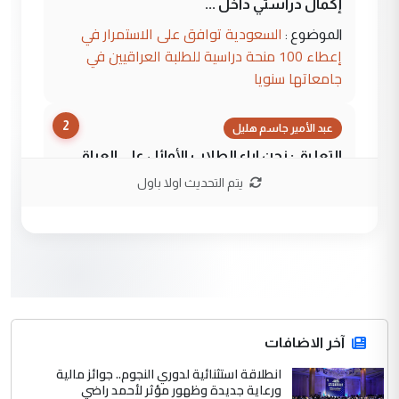
إكمال دراستي داخل ...
السعودية توافق على الاستمرار في
الموضوع :
إعطاء 100 منحة دراسية للطلبة العراقيين في
جامعاتها سنويا
2
عبد الأمير جاسم هليل
التعليق : نحن اباء الطلاب الأوائل على العراق
نتشرف بلقاء السيد احمد الصافي في العتبات
يتم التحديث اولا باول
الحسنية لزرع ...
مكتب السيد احمد الصافي : لا يوجود
الموضوع :
لدينا اي حساب على الفيس بوك وتويتر
3
hadi
التعليق : قرار مستعجل جدا ولامصلحة فيه
آخر الاضافات
للوزاره ولا للمواطن القرار الصائب يكون بعد
الاستماع للمدير ومغرفة ...
انطلاقة استثنائية لدوري النجوم.. جوائز مالية
ورعاية جديدة وظهور مؤثر لأحمد راضي
وزير الصحة يعفي مدير مستشفى الكرخ
الموضوع :