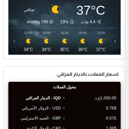
37°C
صافي
4.4 م\ث
19%
749
mmHg
04:00
03:00
02:00
01:00
00:00
23:00
‹
›
33°C
34°C
34°C
35°C
36°C
37°C
اسعار العملات بالدينار العراقي