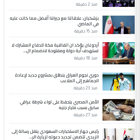
العام في بغداد
منذ 2 دقيقة
بزشكيان: علاقاتنا مع جيراننا أفضل مما كانت عليه
4
في الماضي
سردار
منذ 15 دقيقة
التعليق : واحد من عصابة علي ماما يسقط
جنسية الرافد الثالث للعراق ومن اصول عريقة
أردوغان يؤكد ان اتفاقية مكة للدفاع المشترك لا
ابا فرات ...
تستهدف أية دولة ومفتوحة لانضمام ال...
الجواهري يرد على صدام حسين سل
الموضوع :
منذ 18 دقيقة
مضجعيك يابن الزنا (نص كامل)
دوري نجوم العراق ينطلق بمشروع جديد لإعادة
الجماهير إلى الملاعب
5
سردار
منذ 23 دقيقة
التعليق : واحد من عصابة علي ماما يسقط
جنسية الرافد الثالث للعراق ومن اصول عريقة
الأمن المصري يتحفظ على لواء شرطة عراقي
ابا فرات ...
سابق بسبب مليار جنيه
الجواهري يرد على صدام حسين سل
منذ 27 دقيقة
الموضوع :
مضجعيك يابن الزنا (نص كامل)
رئيس جهاز الاستخبارات السعودي ينقل رسالة إلى
الزيدي تتضمن تجديد دعوته لزيارة الر...