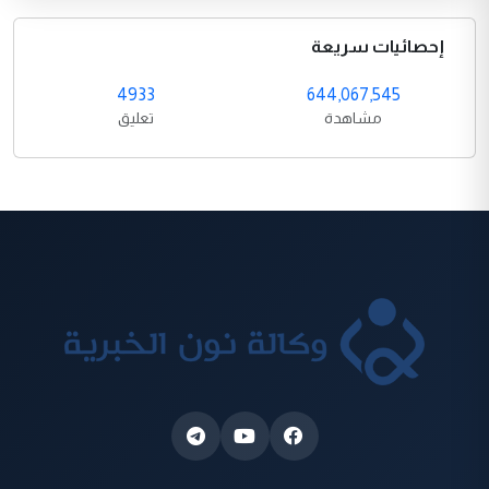
إحصائيات سريعة
4933
644,067,545
مشاهدة
تعليق