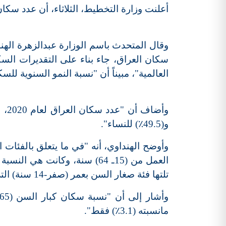
أعلنت وزارة التخطيط، الثلاثاء، أن عدد سكان العراق لعام 2020 بلغ 40 م
وقال المتحدث باسم الوزارة عبدالزهرة الهند
سكان العراق، جاء بناء على التقديرات السكان
العالمية"، مبيناً أن "نسبة النمو السنوية للسكان في العام 20
و(49.5٪) للنساء".
وأوضح الهنداوي، أنه "في ما يتعلق بالفئات
تلتها فئة صغار السن بعمر (صفر-14 سنة) التي شكلت (40.4٪) من مجموع سكان العراق".
مانسبته (3.1٪) فقط".