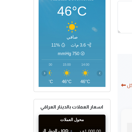
46°C
صافي
3.6 م\ث
11%
mmHg
750
18:00
17:00
16:00
15:00
14:00
‹
›
45°C
46°C
46°C
46°C
46°C
كل
اسعار العملات بالدينار العراقي