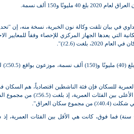
ليونًا و150 ألف نسمة.
اوي في بيان تلقت وكالة نون الخبرية، نسخة منه، إن "تحدي
ية التي يعدها الجهاز المركزي للإحصاء وفقاً للمعايير الا
20، بلغت (2.6٪)".
وأضاف أن "عدد سكان العراق لعام 2020،
 العمرية للسكان فإن فئة الناشطين اقتصادياً، هم السكان 
العمل من (15ـ 64) سنة، وكانت هي النسبة الأعلى بين الفئات العمرية، إذ بل
وأشار إلى أن "نسبة سكان كبار السن (65 سنة) فما فوق، كانت هي الأقل بين الفئات العمرية