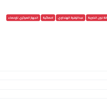
لة نون الخبرية
عبدالزهرة الهنداوي
احصائية
الجهاز المركزي للإحصاء