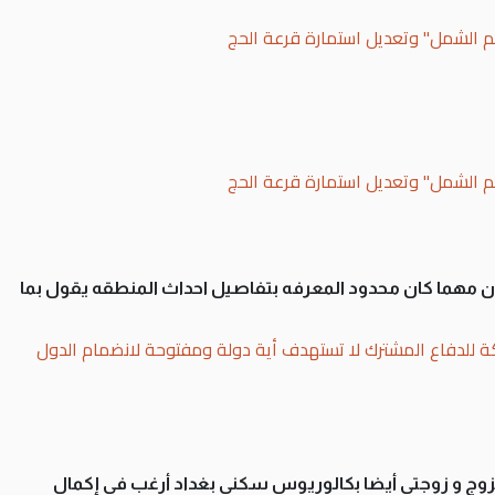
لم الشمل" وتعديل استمارة قرعة الحج
لم الشمل" وتعديل استمارة قرعة الحج
سان مهما كان محدود المعرفه بتفاصيل احداث المنطقه يقول بما
ة للدفاع المشترك لا تستهدف أية دولة ومفتوحة لانضمام الدول
تزوج و زوجتي أيضا بكالوريوس سكني بغداد أرغب في إكمال