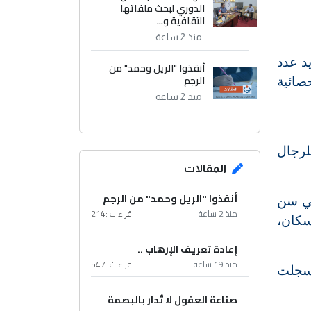
الدوري لبحث ملفاتها
الثقافية و...
منذ 2 ساعة
د عدد
أنقذوا "الريل وحمد" من
الرجم
حصائية
منذ 2 ساعة
 بلغ (40) مليونًا و(150) ألف نسمة، موزعون بواقع (50.5٪) للرجال
المقالات
أنقذوا "الريل وحمد" من الرجم
في سن
منذ 2 ساعة
قراءات :
214
غت (56.5٪) من مجموع السكان،
إعادة تعريف الإرهاب ..
منذ 19 ساعة
قراءات :
547
، إذ سجلت
صناعة العقول لا تُدار بالبصمة