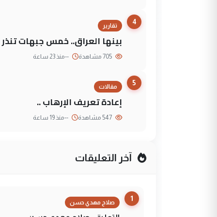
4
تقارير
بينها العراق.. خمس جبهات تنذر با
705 مشاهدة
--
منذ 23 ساعة
5
مقالات
إعادة تعريف الإرهاب ..
547 مشاهدة
--
منذ 19 ساعة
آخر التعليقات
1
صلاح مهدي حسن