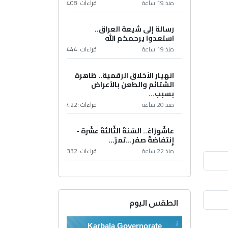
منذ 19 ساعة
قراءات :
408
رسالة إلى شيعة العراق..
استعدوا يرحمكم الله
منذ 19 ساعة
قراءات :
444
انهيار الأخلاق الرقمية.. ظاهرة
الشتائم والطعن بالأعراض
بسبب...
منذ 20 ساعة
قراءات :
422
عاشُورْاءُ.. السّنَةُ الثّالثةَ عشَرَة -
إِنتفاضةُ صفَر…تمرّ...
منذ 22 ساعة
قراءات :
332
الطقس اليوم
Karbala Governorate