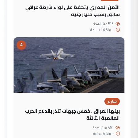
الأمن المصري يتحفظ على لواء شرطة عراقي
سابق بسبب مليار جنيه
516 مشاهدة
--
منذ 24 ساعة
4
تقارير
بينها العراق.. خمس جبهات تنذر باندلاع الحرب
العالمية الثالثة
510 مشاهدة
--
منذ 6 ساعة