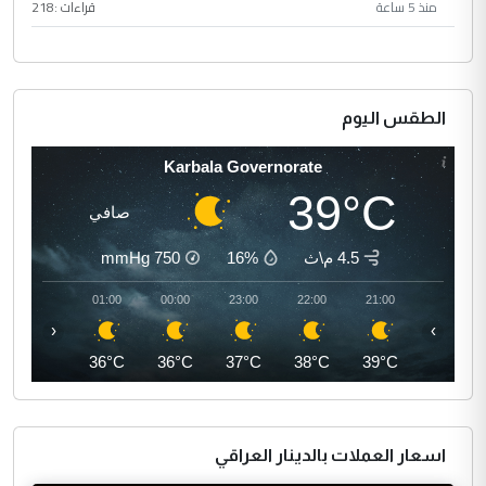
منذ 5 ساعة
قراءات :
218
الطقس اليوم
Karbala Governorate
39°C
صافي
4.5 م\ث
16%
750
mmHg
02:00
01:00
00:00
23:00
22:00
21:00
‹
›
35°C
36°C
36°C
37°C
38°C
39°C
اسعار العملات بالدينار العراقي