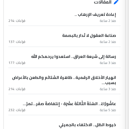
المقالات
إعادة تعريف الإرهاب ..
منذ 2 ساعة
قراءات :
214
صناعة العقول لا تُدار بالبصمة
منذ 2 ساعة
قراءات :
137
رسالة إلى شيعة العراق.. استعدوا يرحمكم الله
منذ 3 ساعة
قراءات :
177
انهيار الأخلاق الرقمية.. ظاهرة الشتائم والطعن بالأعراض
بسبب...
منذ 3 ساعة
قراءات :
214
عاشُورْاءُ.. السّنَةُ الثّالثةَ عشَرَة - إِنتفاضةُ صفَر…تمرّ...
منذ 5 ساعة
قراءات :
232
خيوط الظل.. الاكتفاء بالجميلي