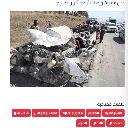
دبل قمارة"، وإصابة أربعة آخرين بجروح.
كلمات مفتاحية
السليمانية
المصدر
مصرع واصابة
قضاء جمجمال
حادث سير
جمجمال
الانفال
المرور