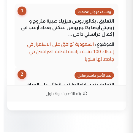
1
يوسف غزوان عصمت
التعليق : بكالوريوس فيزياء طبية متزوج و
زوجتي أيضا بكالوريوس سكني بغداد أرغب في
إكمال دراستي داخل ...
السعودية توافق على الاستمرار في
الموضوع :
إعطاء 100 منحة دراسية للطلبة العراقيين في
جامعاتها سنويا
2
عبد الأمير جاسم هليل
التعليق : نحن اباء الطلاب الأوائل على العراق
نتشرف بلقاء السيد احمد الصافي في العتبات
يتم التحديث اولا باول
الحسنية لزرع ...
مكتب السيد احمد الصافي : لا يوجود
الموضوع :
لدينا اي حساب على الفيس بوك وتويتر
3
hadi