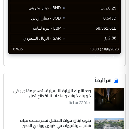
CurrencyRate
اقرأ أيضاً
بعد انتهاء الزيارة الأربعينية.. تدهور مفاجئ في
كهرباء كربلاء وساعات الانقطاع تصل...
منذ 22 ساعة
جنوب لبنان: قوات الاحتلال تفجر محطة مياه
شقرا… وتفجيرات في كونين ووادي الحجير