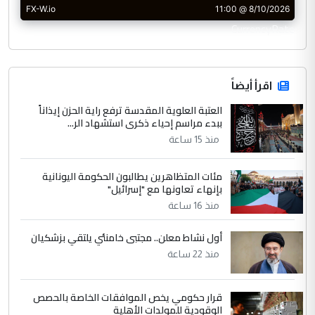
CurrencyRate
اقرأ أيضاً
العتبة العلوية المقدسة ترفع راية الحزن إيذاناً
ببدء مراسم إحياء ذكرى استشهاد الر...
منذ 15 ساعة
مئات المتظاهرين يطالبون الحكومة اليونانية
بإنهاء تعاونها مع "إسرائيل"
منذ 16 ساعة
أول نشاط معلن.. مجتبى خامنئي يلتقي بزشكيان
منذ 22 ساعة
قرار حكومي يخص الموافقات الخاصة بالحصص
الوقودية للمولدات الأهلية