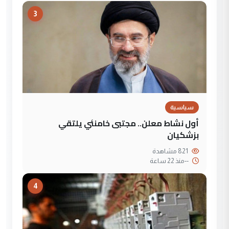
3
سياسية
أول نشاط معلن.. مجتبى خامنئي يلتقي
بزشكيان
821 مشاهدة
--
منذ 22 ساعة
4