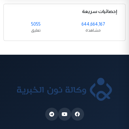
إحصائيات سريعة
5055
644,664,167
مشاهدة
تعليق