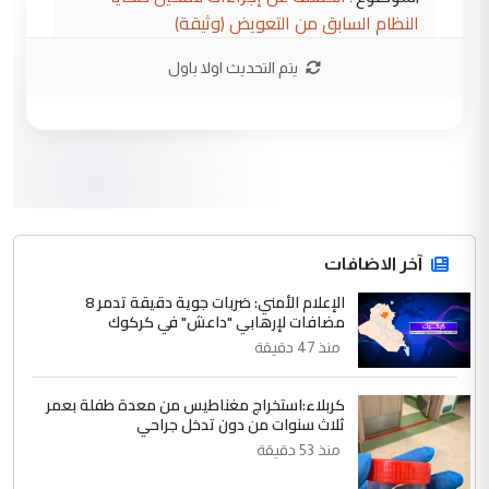
النظام السابق من التعويض (وثيقة)
يتم التحديث اولا باول
3
محمد حسين عبد الكريم حسين
التعليق : هل أستطيع الحصول على هذه
المسرحيات ...
كربلاء :اصدار اربع مسرحيات للشاعر رضا
الموضوع :
الخفاجي
4
آخر الاضافات
صلاح مهدي حسن
الإعلام الأمني: ضربات جوية دقيقة تدمر 8
التعليق : صلاح مهدي حسن ...
مضافات لإرهابي "داعش" في كركوك
هيئة الحج تصدر قرارا يخص "لم الشمل"
الموضوع :
منذ 47 دقيقة
وتعديل استمارة قرعة الحج
كربلاء:استخراج مغناطيس من معدة طفلة بعمر
ثلاث سنوات من دون تدخل جراحي
5
صلاح مهدي حسن
منذ 53 دقيقة
التعليق : صلاح مهدي حسن ...