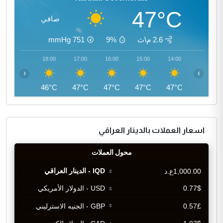
47°C
صافي
2.6 م\ث
9%
751
mmHg
19:00
18:00
17:00
16:00
15:00
14:00
‹
›
44°C
46°C
47°C
47°C
47°C
47°C
اسعار العملات بالدينار العراقي