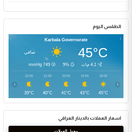
الطقس اليوم
Karbala Governorate
45°C
صافي
4.1 م\ث
9%
749
mmHg
23:00
22:00
21:00
20:00
19:00
18:00
‹
›
37°C
39°C
40°C
41°C
43°C
45°C
اسعار العملات بالدينار العراقي