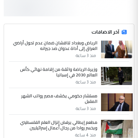
3
سردار
التعليق : واحد من عصابة علي ماما يسقط
جنسية الرافد الثالث للعراق ومن اصول عريقة
ابا فرات ...
آخر الاضافات
الجواهري يرد على صدام حسين سل
الرياض وبغداد تناقشان ضمان عدم تحول أراضي
الموضوع :
العراق إلى أداة عدوان ضد جيرانه
مضجعيك يابن الزنا (نص كامل)
منذ 3 ساعة
4
سردار
وزيرة الرياضة واثقة من إقامة نهائي كأس
العالم 2030 في إسبانيا
التعليق : واحد من عصابة علي ماما يسقط
منذ 3 ساعة
جنسية الرافد الثالث للعراق ومن اصول عريقة
ابا فرات ...
مستشار حكومي يكشف مصير رواتب الشهر
الجواهري يرد على صدام حسين سل
الموضوع :
المقبل
مضجعيك يابن الزنا (نص كامل)
منذ 3 ساعة
مطعم إيطالي يرفض إنزال العلم الفلسطيني
5
حيدر عاشور
ويخسر روادا من رجال أعمال إسرائيليين
التعليق : تحياتي لك استاذ حامدتركان. كلام
منذ 4 ساعة