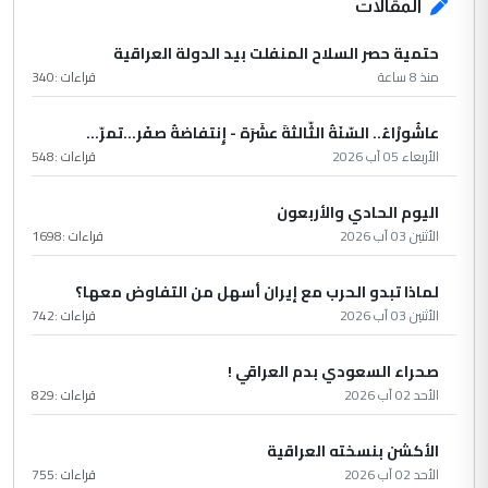
المقالات
حتمية حصر السلاح المنفلت بيد الدولة العراقية
منذ 8 ساعة
قراءات :
340
عاشُورْاءُ.. السّنَةُ الثّالثةَ عشَرَة - إِنتفاضةُ صفَر…تمرّ...
الأربعاء 05 آب 2026
قراءات :
548
اليوم الحادي والأربعون
الأثنين 03 آب 2026
قراءات :
1698
لماذا تبدو الحرب مع إيران أسهل من التفاوض معها؟
الأثنين 03 آب 2026
قراءات :
742
صحراء السعودي بدم العراقي !
الأحد 02 آب 2026
قراءات :
829
الأكشن بنسخته العراقية
الأحد 02 آب 2026
قراءات :
755