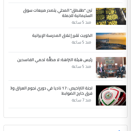
دقيق ومسؤول؛ فالاستثمار الحقيقي للإنسان
تين "طقطق" المحلي يتصدر مبيعات سوق
وثروات البلد يعتمد على الكفاءة ...
السليمانية للجملة
بين الإهمال واغتصاب الأرض.. بلاد
الموضوع :
منذ 5 ساعة
الرافدين تعاني الجفاف والتصحر!!
الكويت تقرر إغلاق المدرسة الإيرانية
منذ 5 ساعة
رئيس هيئة النزاهة: لا مظلَّة تحمي الفاسدين
منذ 5 ساعة
لجنة التراخيص : 17 ناديا في دوري نجوم العراق و3
فرق خارج الضوابط
منذ 7 ساعة