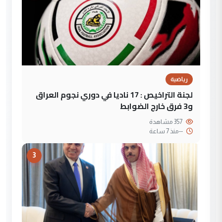
رياضية
لجنة التراخيص : 17 ناديا في دوري نجوم العراق
و3 فرق خارج الضوابط
357 مشاهدة
--
منذ 7 ساعة
3