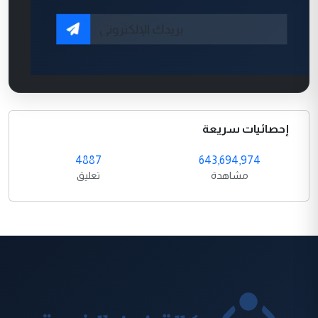
إحصائيات سريعة
4887
643,694,974
مشاهدة
تعليق