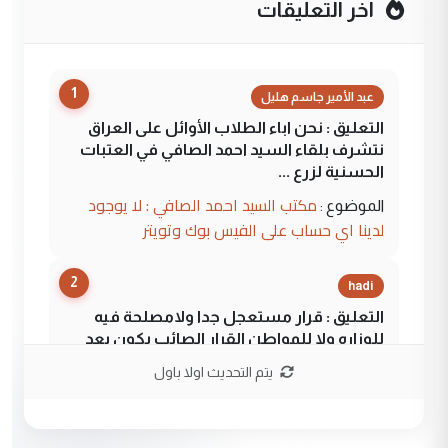
آخر التعليقات
1
عبد الأمير جاسم هليل
التعليق : نحن اباء الطلاب الأوائل على العراق
نتشرف بلقاء السيد احمد الصافي في العتبات
الحسنية لزرع ...
مكتب السيد احمد الصافي : لا يوجود
الموضوع :
لدينا اي حساب على الفيس بوك وتويتر
2
hadi
التعليق : قرار مستعجل جدا ولامصلحة فيه
للوزاره ولا للمواطن القرار الصائب يكون بعد
الاستماع للمدير ومغرفة ...
يتم التحديث اولا باول
وزير الصحة يعفي مدير مستشفى الكرخ
الموضوع :
العام في بغداد