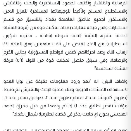
الارهابية والانتشار وتكثيف الجهود الاستخبارية والبحث والتفتيش
والاستطلاع المسلح وتأكيداً لتوجيهاتها المستمرة لتعزيز الامن
والاستقرار لجميع مناطق العاصمة بغداد بالتنسيق مع قسم
استخبارات وامن قيادة عمليات بغداد، تمكنت قوة من (فرقة المشاة
الحادية عشرة، الفرقة الثانية شرطة اتحادية ، مديرية شؤون
السيطرات) من القاء القبض على ثلاث متهمين وفق المادة ٤/١
ارهاب اثناء رصد تحركاتهم ضمن قواطع المسؤولية بجانبي الكرخ
والرصافة، وفي سياق متصل تمكنت قوة من اللواء (٥٩) فرقة
المشاة السادسة".
واضاف البيان، انه "بعد ورود معلومات دقيقة عن نوايا العدو
لاستهداف المنشآت الحيوية واثناء عملية البحث والتفتيش تم ضبط
(صاروخ كاتيوشا عدد٢، صمام صاروخ عدد ٢، صواعق تفجير عدد ٦،
مؤقت تفجير اطلاق عدد ١) اذ تم رفعها من قبل مفرزة الجهد
الهندسي بدون اي حادث يذكر في قضاء الطارمية شمال بغداد".
وتابع، انه "تم تسليم المتهمين والمواد المضبوطة الى الجهات ذات