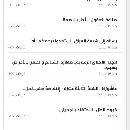
منذ 15 ساعة
قراءات :
503
صناعة العقول لا تُدار بالبصمة
منذ 15 ساعة
قراءات :
373
رسالة إلى شيعة العراق.. استعدوا يرحمكم الله
منذ 16 ساعة
قراءات :
407
انهيار الأخلاق الرقمية.. ظاهرة الشتائم والطعن بالأعراض
بسبب...
منذ 16 ساعة
قراءات :
399
عاشُورْاءُ.. السّنَةُ الثّالثةَ عشَرَة - إِنتفاضةُ صفَر…تمرّ...
منذ 18 ساعة
قراءات :
314
خيوط الظل.. الاكتفاء بالجميلي
منذ 18 ساعة
قراءات :
297