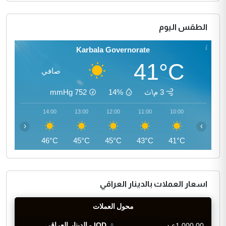
الطقس اليوم
Karbala Governorate
41°C
صافي
3 م\ث
14%
752
mmHg
15:00
14:00
13:00
12:00
11:00
10:00
‹
›
46°C
46°C
45°C
45°C
43°C
41°C
اسعار العملات بالدينار العراقي