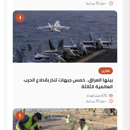
--
منذ 15 ساعة
4
تقارير
بينها العراق.. خمس جبهات تنذر باندلاع الحرب
العالمية الثالثة
670 مشاهدة
--
منذ 19 ساعة
5