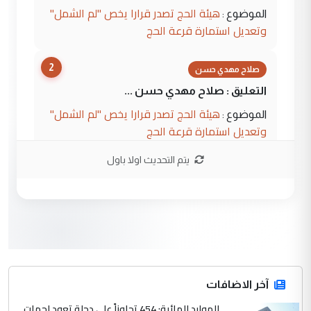
هيئة الحج تصدر قرارا يخص "لم الشمل"
الموضوع :
وتعديل استمارة قرعة الحج
2
صلاح مهدي حسن
التعليق : صلاح مهدي حسن ...
هيئة الحج تصدر قرارا يخص "لم الشمل"
الموضوع :
وتعديل استمارة قرعة الحج
يتم التحديث اولا باول
3
hadi
التعليق : تحيه اخويه حسينيه اي انسان مهما
كان محدود المعرفه بتفاصيل احداث المنطقه
يقول بما لايقبل ...
أردوغان يؤكد ان اتفاقية مكة للدفاع
الموضوع :
المشترك لا تستهدف أية دولة ومفتوحة لانضمام
الدول الشقيقة
آخر الاضافات
الموارد المائية: 454 تجاوزاً على دجلة تعود لجهات