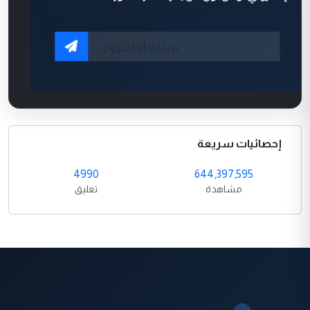
إحصائيات سريعة
4990
644,397,595
مشاهدة
تعليق