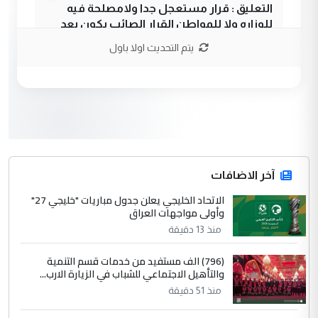
التعليق : قرار مستعجل جدا ولامصلحة فيه
للوزاره ولا للمواطن القرار الصائب يكون بعد
الاستماع للمدير ومغرفة ...
يتم التحديث اولا باول
وزير الصحة يعفي مدير مستشفى الكرخ
الموضوع :
العام في بغداد
3
سردار
التعليق : واحد من عصابة علي ماما يسقط
جنسية الرافد الثالث للعراق ومن اصول عريقة
ابا فرات ...
آخر الاضافات
الجواهري يرد على صدام حسين سل
الاتحاد الخليجي يعلن جدول مباريات "خليجي 27"
الموضوع :
وأولى مواجهات العراق
مضجعيك يابن الزنا (نص كامل)
منذ 13 دقيقة
4
سردار
(796) الف مستفيد من خدمات قسم التنمية
والتأهيل الاجتماعي للشباب في الزيارة الارب...
التعليق : واحد من عصابة علي ماما يسقط
منذ 51 دقيقة
جنسية الرافد الثالث للعراق ومن اصول عريقة
ابا فرات ...