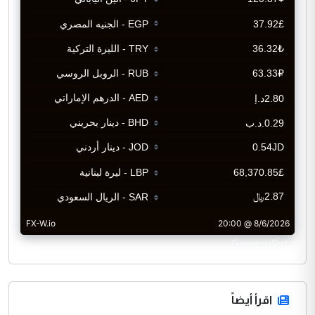
CurrencyRate
اقرأ أيضاً