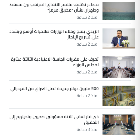
مصادر تكشف ملامح الاتفاق المرتقب بين مسقط
الجواهري يرد على صدام حسين سل
الموضوع :
وطهران بشأن "مضيق هرمز"
مضجعيك يابن الزنا (نص كامل)
منذ 2 ساعة
الزيدي يمنح وكلاء الوزارات صلاحيات أوسع ويشدد
5
حيدر عاشور
على تسريع الإنجاز
التعليق : تحياتي لك استاذ حامدتركان. كلام
منذ 2 ساعة
دقيق ومسؤول؛ فالاستثمار الحقيقي للإنسان
وثروات البلد يعتمد على الكفاءة ...
تعرف على مقررات الجلسة الاعتيادية الثالثة عشرة
بين الإهمال واغتصاب الأرض.. بلاد
لمجلس الوزراء
الموضوع :
الرافدين تعاني الجفاف والتصحر!!
منذ 2 ساعة
500 مليون دولار جديدة تصل العراق من الفيدرالي
منذ 2 ساعة
ذي قار تعفي ثلاثة مسؤولين صحيين وتحيلهم إلى
التحقيق
منذ 3 ساعة