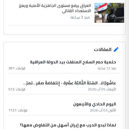
العراق يرفع مستوى الجاهزية الأمنية ويعزز
الاستعداد القتالي
منذ 3 ساعة
المقالات
حتمية حصر السلاح المنفلت بيد الدولة العراقية
منذ 12 ساعة
قراءات :
397
عاشُورْاءُ.. السّنَةُ الثّالثةَ عشَرَة - إِنتفاضةُ صفَر…تمرّ...
الأربعاء 05 آب 2026
قراءات :
572
اليوم الحادي والأربعون
الأثنين 03 آب 2026
قراءات :
1727
لماذا تبدو الحرب مع إيران أسهل من التفاوض معها؟