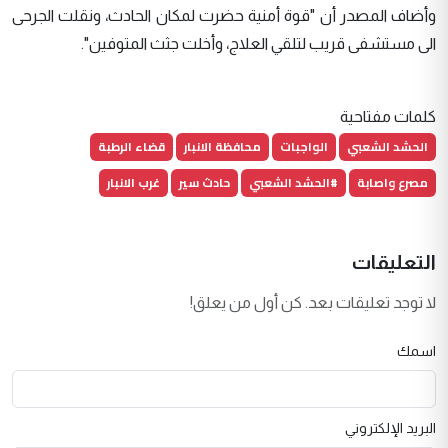
وأضاف المصدر أن "قوة أمنية حضرت لمكان الحادث، ونقلت الجرحى
الى مستشفى قريب لتلقي العلاج، وأخلت جثث المتوفين".
كلمات مفتاحية
الحشد الشعبي
الواجبات
محافظة الانبار
قضاء الرطبة
مصرع واصابة
#الحشد الشعبي
حادث سير
غرب الانبار
التعليقات
لا توجد تعليقات بعد. كن أول من يعلق!
اسمك
البريد الإلكتروني