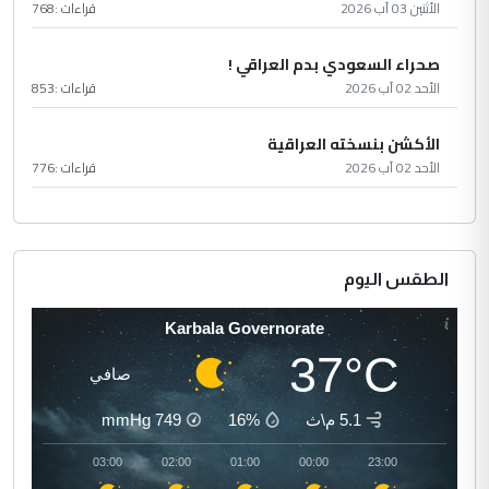
الأثنين 03 آب 2026
قراءات :
768
صحراء السعودي بدم العراقي !
الأحد 02 آب 2026
قراءات :
853
الأكشن بنسخته العراقية
الأحد 02 آب 2026
قراءات :
776
الطقس اليوم
Karbala Governorate
37°C
صافي
5.1 م\ث
16%
749
mmHg
04:00
03:00
02:00
01:00
00:00
23:00