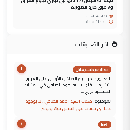
لجنة التراخيص : 17 ناديا في دوري نجوم العراق
و3 فرق خارج الضوابط
423 مشاهدة
--
منذ 11 ساعة
آخر التعليقات
1
عبد الأمير جاسم هليل
التعليق : نحن اباء الطلاب الأوائل على العراق
نتشرف بلقاء السيد احمد الصافي في العتبات
الحسنية لزرع ...
مكتب السيد احمد الصافي : لا يوجود
الموضوع :
لدينا اي حساب على الفيس بوك وتويتر
2
hadi