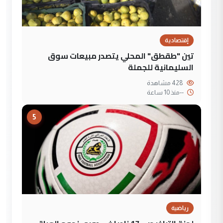
إقتصادية
تين "طقطق" المحلي يتصدر مبيعات سوق
السليمانية للجملة
428 مشاهدة
--
منذ 10 ساعة
5
رياضية