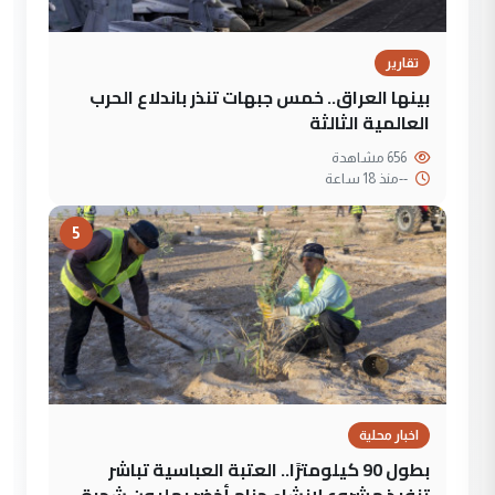
تقارير
بينها العراق.. خمس جبهات تنذر باندلاع الحرب
العالمية الثالثة
656 مشاهدة
--
منذ 18 ساعة
5
اخبار محلية
بطول 90 كيلومترًا.. العتبة العباسية تباشر