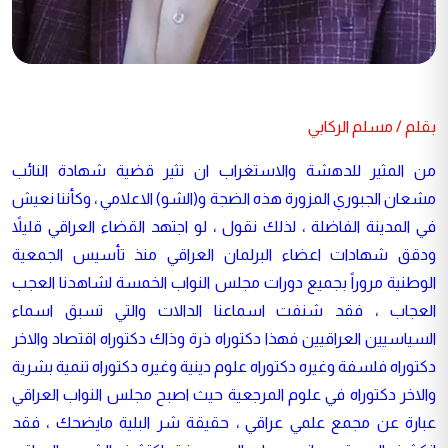
بقلم / مسلم الركابي
من المثير للدهشة والاستغراب ان تثير قضية شهادة النائب
مشعان الجبوري المزورة هذه الضجة و(الشو) الاعلامي ، وكأننا نعيش
في المدينة الفاضلة ، لذلك نقول ، لو اجتهد القضاء العراقي قليلاً
ودقق شهادات اعضاء البرلمان العراقي منذ تأسيس الجمعية
الوطنية مروراً بجميع دورات مجلس النواب الخمسة لشاهدنا العجب
العجاب ، فقد شنفت اسماعنا الدالات والتي تسبق اسماء
السياسيين العراقيين فهذا دكتوراه ذرة وذاك دكتوراه اقتصاد والاخر
دكتوراه فلسفة وغيره دكتوراه علوم دينية وغيره دكتوراه تنمية بشرية
والاخر دكتوراه في علوم المرجعية حيث اصبح مجلس النواب العراقي
عبارة عن مجمع علمي عراقي ، حقيقة شر البلية مايضحك ، فقد