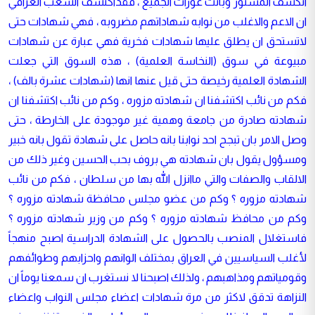
انكشف المستور وبانت عورات الجميع ، فقداكتشف الشعب العراقي
ان الاعم والاغلب من نوابه شهاداتهم مضروبه ، فهي شهادات حتى
لاتستحق ان يطلق عليها شهادات فخرية فهي عبارة عن شهادات
مبيوعة في سوق (النخاسة العلمية) ، هذه السوق التي جعلت
الشهادة العلمية رخيصة حتى قيل عنها انها (شهادات عشرة بالف) ،
فكم من نائب اكتشفنا ان شهادته مزوره ، وكم من نائب اكتشفنا ان
شهادته صادرة من جامعة وهمية غير موجودة على الخارطة ، حتى
وصل الامر بان تبجح احد نوابنا بانه حاصل على شهادة تقول بانه خبير
ومسؤول يقول بان شهادته هي بروف بحب الحسين وغير ذلك من
الالقاب والصفات والتي ماانزل الله بها من سلطان ، فكم من نائب
شهادته مزوره ؟ وكم من عضو مجلس محافظة شهادته مزوره ؟
وكم من محافظ شهادته مزوره ؟ وكم من وزير شهادته مزوره ؟
فاستغلال المنصب بالحصول على الشهادة الدراسية اصبح منهجاً
لأغلب السياسيين في العراق بمختلف الوانهم واحزابهم وطوائفهم
وقومياتهم ومذاهبهم ، ولذلك اصبحنا لا نستغرب ان سمعنا يوماً ان
النزاهة تدقق لاكثر من مرة شهادات اعضاء مجلس النواب واعضاء