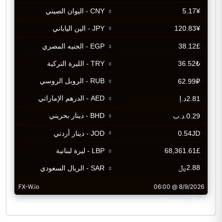
CurrencyRate