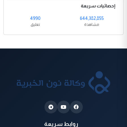
إحصائيات سريعة
4990
644,382,855
مشاهدة
تعليق
روابط سريعة