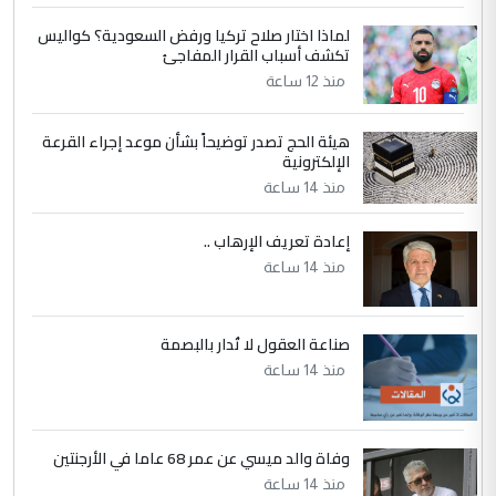
لماذا اختار صلاح تركيا ورفض السعودية؟ كواليس
5
عبد الأمير جاسم هليل
تكشف أسباب القرار المفاجئ
التعليق : نحن اباء الطلاب الأوائل على العراق
منذ 12 ساعة
نتشرف بلقاء السيد احمد الصافي في العتبات
الحسنية لزرع ...
هيئة الحج تصدر توضيحاً بشأن موعد إجراء القرعة
مكتب السيد احمد الصافي : لا يوجود
الإلكترونية
الموضوع :
لدينا اي حساب على الفيس بوك وتويتر
منذ 14 ساعة
إعادة تعريف الإرهاب ..
منذ 14 ساعة
صناعة العقول لا تُدار بالبصمة
منذ 14 ساعة
وفاة والد ميسي عن عمر 68 عاما في الأرجنتين
منذ 14 ساعة