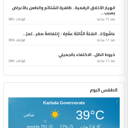
انهيار الأخلاق الرقمية.. ظاهرة الشتائم والطعن بالأعراض
بسبب...
منذ 15 ساعة
قراءات :
385
عاشُورْاءُ.. السّنَةُ الثّالثةَ عشَرَة - إِنتفاضةُ صفَر…تمرّ...
منذ 17 ساعة
قراءات :
306
خيوط الظل.. الاكتفاء بالجميلي
منذ 17 ساعة
قراءات :
290
الطقس اليوم
Karbala Governorate
39°C
صافي
2.4 م\ث
17%
751
mmHg