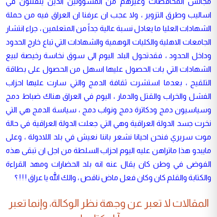
مجالس المحافظات وغيرهم من المسؤولين الذين يتفننون في
اساليب وطرق التزوير ، ولا عجب ان عرفنا ان العراق فيه من حملة
الشهادات العليا ما يعادل نسبة عالية جداً من المتعلمين ، جراء انتشار
الجامعات الاهلية والكليات الوهمية والشهادات التي تباع خارج الحدود
وداخل الحدود ، فقدتحول البلد اليوم الى سوق نخاسة رخيصة لبيع
الشهادات التي بات الحصول عليها اسهل من الحصول على بطاقة
التلقيح ، بعدما استشرت ثقافة الدمج والتي سارت عليها احزاب
الفشل والخراب والقتل والدمار ، اليوم في العراق هناك ضباط دمج
وسياسيون دمج ودكاترة دمج ونواب دمج ، سياسة الدمج هي التي
نخرت جسد الدولة العراقية وهي التي جعلت الدولة العراقية في حالة
موت سريري فنحن احيانا نشعر باننا نعيش في بلد اللادولة ، وعلى
مايبدو هذا ماتراهن عليه اليوم احزاب السلطة من اجل ان تبقى هذه
الفوضى في وطن كان يقال عنه انه بلد الحضارات ومهد القراءة
والكتابة والقلم كان وكان فعل ماض ناقص ، والك الله يا عراق ! ! ! ؟
المقالات لا تعبر عن وجهة نظر الوكالة، وإنما تعبر