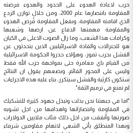
حرب لاعادة الهدوء على الحدود والهدوء فرضته
المقاومة بانتصارها عام 2000، ومن خلال توازن الردع
الذي اقامته المقاومة، وبفعل المقاومة فُرض الهدوء
والمقاومة مهمتها الدفاع عن ارضها وشعبها
وكرامات هذا الشعب، وما زال الصوت الاعلى في الكيان
هو للجنرالات والقادة الاسرائيليين الذين يتحدثون عن
الفشل بحرب تموز، وهؤلاء حذروا الحكومة الاسرائيلية
من القيام باي مغامرة حتى بمواجهة حزب الله فقط
وليس على المحور القائم، وبضعهم يقول ان النتائج
ستكون كارثية والفشل سيتكرر، بناء عليه هذه الاجراءات
لم تمنع في ترميم الثقة".
"اما في جبهتنا نحن بذلت وتبذل جهود كثيرة للتشكيك
في المقاومة وانتصاراتها واهدافها من اجل تشويه
صورتها واُنفقت من اجل ذلك مئات ملايين الدولارات
وبهذا المنطلق يأتي الشعي لاتهام مقاومين شرفاء