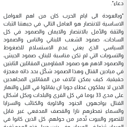
دعاء".
"وبالعودة الى ايام الحرب كان من اهم العوامل
الاساسية للانتصار هو العامل التالي: في جبهتنا الثبات
والثقة والأمل بالانتصار والايمان والصمود في كل
الساحات، صمود الشعب اللبناني والناس والصمود
السياسي الذي يعني عدم الاستسلام للضغوط
والتسويات التي لم تكن مناسبة للبنان، صمود الجيش،
والصمود الاهم هو صمود المقاومين المقاتلين الثابتين
في ميادين القتال وهذا الصمود شكّل بحد ذاته معجزة
حقيقية، كيف يمكن لآلاف من المقاتلين المجاهدين
الذين لا يملكون غطاء جويا ان يقاتلوا في الليل والنهار
على مدى 33 يوما في كل القرى والبلدات وبكل اشكال
القتال يواجهون الجنود والالوية والكتائب والسرايا
والسماء تمطرهم نارا والقصف المدفعي غير قابل
للتصور والبيوت تُدمر من حولهم، كل الذين كانوا في
الميدان ثبتوا في الميدان وفي بنت جبيل فتح العدو ثغرة