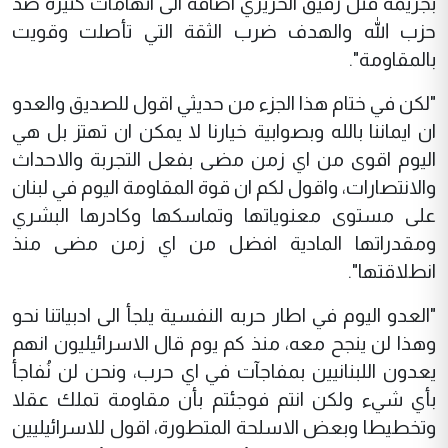
بجريمة قتل رفيق الحريري اضافة الى اتهامات كثيرة ضد
حزب الله والهدف ضرب الثقة التي تأصلت وقويت
بالمقاومة".
"لكن في ختام هذا الجزء من حديثي اقول للصديق والعدو
ان ايماننا بالله وبصوابية خيارنا لا يمكن ان تهتز بل هي
اليوم اقوى من اي زمن مضى بفعل التجربة والاحداث
والانتصارات، واقول لكم ان قوة المقاومة اليوم في لبنان
على مستوى معنوياتها وتماسكها وكادرها البشري
ومقدراتها المادية افضل من اي زمن مضى منذ
انطلاقتها".
"العدو اليوم في اطار حربه النفسية يلجأ الى ادبياتنا نحو
وهذا لن ينجح معه، منذ كم يوم قال الاسرائيليون انهم
يعدون اللبنانيين بمفاجآت في اي حرب، ونحن لن نُفاجأ
بأي شيء ولكن انتم فوجئتم بأن مقاومة تملك عقلا
وتخطيطا وبعض الاسلحة المتطورة، اقول للاسرائيليين