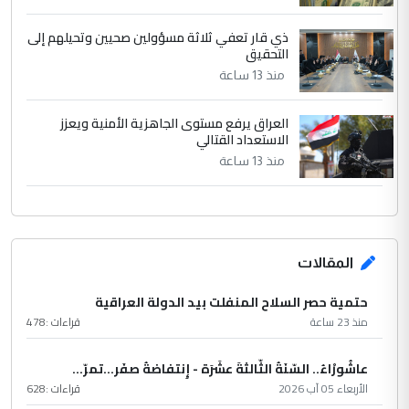
ذي قار تعفي ثلاثة مسؤولين صحيين وتحيلهم إلى
التحقيق
منذ 13 ساعة
العراق يرفع مستوى الجاهزية الأمنية ويعزز
الاستعداد القتالي
منذ 13 ساعة
المقالات
حتمية حصر السلاح المنفلت بيد الدولة العراقية
منذ 23 ساعة
قراءات :
478
عاشُورْاءُ.. السّنَةُ الثّالثةَ عشَرَة - إِنتفاضةُ صفَر…تمرّ...
الأربعاء 05 آب 2026
قراءات :
628