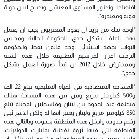
اقتصادنا ونطور المستوى المعيشي ويصبح لبنان دولة
قوية ومقتدرة".
"اوجه نداء من يريد ان يعود المغتربون يجب ان يعمل
بهذا الملف بشكل جدي، الحكومة الحالية ومجلس
النواب بجهد استثنائي اوجد قانون نفط والحكومة
التزمت اقرار المراسيم التطبيقة خلال هذه السنة
وممفترض خلال 2012 ان تبدأ صورة العمل بشكل
جدي".
"المساحة الاقتصادية في المياه الاقليمية تبلغ 22 الف
و500 كيلومتر مربع ومن بين هذه المساحة هناك
منطقة عند الحدود بين لبنان وفلسطين المحتلة تبلغ
850 كيلومتر مربع ولبنان يعتبر انها له ولكن الاسرائيلي
رسّم حدوده وادخل هذه المنطقة بحدوده وبالتالي هذه
المنطقة التي فيها ثروة نفطية بمليارت الدولارات،
ولبنان يعتبر ان هذه المنطقة له ولا يحق لاسرائيل ان