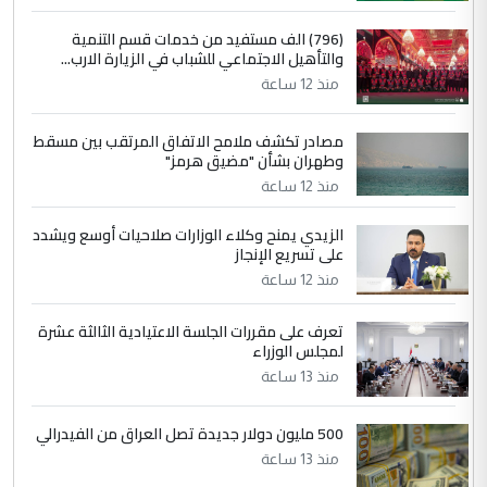
4
سردار
(796) الف مستفيد من خدمات قسم التنمية
والتأهيل الاجتماعي للشباب في الزيارة الارب...
التعليق : واحد من عصابة علي ماما يسقط
منذ 12 ساعة
جنسية الرافد الثالث للعراق ومن اصول عريقة
ابا فرات ...
مصادر تكشف ملامح الاتفاق المرتقب بين مسقط
الجواهري يرد على صدام حسين سل
الموضوع :
وطهران بشأن "مضيق هرمز"
مضجعيك يابن الزنا (نص كامل)
منذ 12 ساعة
الزيدي يمنح وكلاء الوزارات صلاحيات أوسع ويشدد
5
حيدر عاشور
على تسريع الإنجاز
التعليق : تحياتي لك استاذ حامدتركان. كلام
منذ 12 ساعة
دقيق ومسؤول؛ فالاستثمار الحقيقي للإنسان
وثروات البلد يعتمد على الكفاءة ...
تعرف على مقررات الجلسة الاعتيادية الثالثة عشرة
بين الإهمال واغتصاب الأرض.. بلاد
لمجلس الوزراء
الموضوع :
الرافدين تعاني الجفاف والتصحر!!
منذ 13 ساعة
500 مليون دولار جديدة تصل العراق من الفيدرالي
منذ 13 ساعة