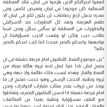
اصغوا لجنرالتكم الذين هُزموا في لبنان، قائد المنطقة
الشمالية كان موجودا في لبنان وتعرض لكمين وفي
صدره يحمل اربع رصاصات، لن يكون لكم في لبنان الا
طعم الهزيمة، وبعد كل التطورات عند الاسرائيلي
والتطورات في المنطقة لو سألني سائل ونحن لسنا
طلاب حرب ولكن لو وقعت الحرب مسؤوليتنا ان
نواجهها، واعدكم بالنصر مجددا كما كنت اعدكم بالنصر
دائما".
"عن موضوع النفط، اللبنانيون امام فرصة حقيقة في ان
يصبح لبنان بلدا غنيا، لبنان لديه ثروة هائلة بمياه من
النفط والغاز، وهذه ليست ملك طائفة ولا جهة وهي
ثروة وطنية، الحديث الرسمي وهو حديث صحيح ان ما
يوجد من ثروات يقدر بمئات مليارات الدولارات ونحن
امام فرصة حقيقة اذا احسن اللبنانيون التصرف وتعاطوا
مع الملف بمسؤولية وطنية بعيدا عن المناكفات
والعقل الصغير نحن امام فرصة لسد ديوننا وتحسين