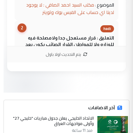
مكتب السيد احمد الصافي : لا يوجود
الموضوع :
لدينا اي حساب على الفيس بوك وتويتر
2
hadi
التعليق : قرار مستعجل جدا ولامصلحة فيه
للوزاره ولا للمواطن القرار الصائب يكون بعد
الاستماع للمدير ومغرفة ...
يتم التحديث اولا باول
وزير الصحة يعفي مدير مستشفى الكرخ
الموضوع :
العام في بغداد
3
سردار
التعليق : واحد من عصابة علي ماما يسقط
جنسية الرافد الثالث للعراق ومن اصول عريقة
ابا فرات ...
آخر الاضافات
الجواهري يرد على صدام حسين سل
الاتحاد الخليجي يعلن جدول مباريات "خليجي 27"
الموضوع :
وأولى مواجهات العراق
مضجعيك يابن الزنا (نص كامل)
منذ 11 ساعة