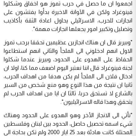
اجمعوا ان ما حصل في حرب تموز هو اخفاق وشكلوا
فينوغراد ولكن في الآوانة الاخيرة بدأوا يفتشون على
انجازات للحرب، الاسرائيلي يحاول اعادة الثقة بأكاذيب
وتضليل وتكبير امور يجعلها انجازات مهمة".
"وبيريز قال ان هناك انجازين عظيمين تحققا برحب تموز
الاول انهم ادخلوني الى الملجأ والثاني انهم استطاعوا
الحفاظ على الهدوء على الحدود، وبيريز عندما شكلوا
لجنة فينوغراد قال اننا نعتبر اليوم اضعف مما كنا، اولا ان
ادخال فلان الى الملجأ لم يكن هدفا من اهداف الحرب،
ثانيا ان نتيجة من هذا النوع وهو منع شخص من السير
بالشارع لا تستحق حربا، ثالثا ان ايا من اهداف الحرب لم
يتحقق وهذا قاله الاسرائيليون".
"نأتي الى الانجاز الأخر وهو الهدوء على الحدود وهناك
شيء اسمه تحصيل حاصل، الحدود بين لبنان وفلسطين
المحتلة كانت هادئة بعد 25 ايار 2000 ولم تكن بحاجة الى