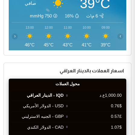
39°C
صافي
6 م\ث
16%
750
mmHg
14:00
13:00
12:00
11:00
10:00
09:00
‹
›
46°C
46°C
45°C
43°C
41°C
39°C
اسعار العملات بالدينار العراقي