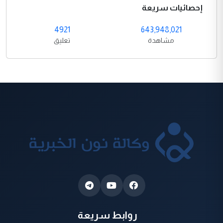
إحصائيات سريعة
4921
643,948,021
مشاهدة
تعليق
روابط سريعة