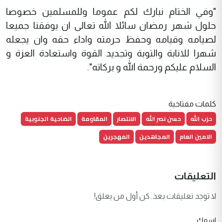
"وفي الختام نبارك لكم عموما وللمسلمين خصوصا
حلول شهر رمضان سائلا الله تعالى ان يوفقنا جميعا
لصيامه وقيامه وحفظ حرمته واداء حقه وان يجعله
شهرا للانابة والتوبة وتجديد القوة واستعادة العزة و
السلام عليكم ورحمة الله و بركاته".
كلمات مفتاحية
حزب الله
حسن نصر الله
الانتصار
المقاومة
الضاحية الجنوبية
الامين العام
المجاهدين
المهجرين
التعليقات
لا توجد تعليقات بعد. كن أول من يعلق!
اسمك