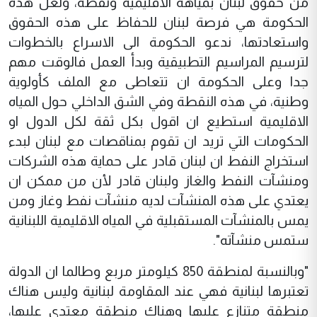
من حقوق لبنان بمياهه الاقليمية ونفطه، ولعل هذه
الحكومة هي فرصة لبنان للحفاظ على هذه الحقوق
واستعادتها، ندعو الحكومة الى الاسراع بالخطوات
لترسيم المراسيم التطبيقية وبدأ العمل فالوقت مهم
جدا وعلى الحكومة ان تتعاطى مع الملف كأولوية
وطنية، في هذه النقطة وفي الشق الداخلي حول المياه
الاقليمية استطيع ان اقول بكل ثقة لكل الدول او
الحكومات التي تريد ان تقوم بمناقصات مع لبنان لبدء
استخراج النفط ان لبنان قادر على حماية هذه الشركات
ومنشآت النفط والغاز ولبنان قادر لأن من ممكن ان
يعتدي على هذه المنشآت لديه منشآت نفط وغاز ومن
يمس بالمنشآت المستقبلية في المياه الاقليمية اللبنانية
ستمس منشآته".
"وبالنسبة لمنطقة 850 كيلومتر مربع وطالما ان الدولة
تعتبرها لبنانية فهي عند المقاومة لبنانية وليس هناك
منطقة متنازع عليها وهناك منطقة معتدى عليها،