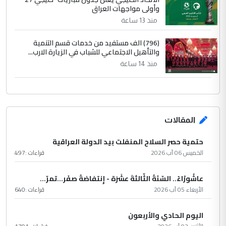
وأولى مواجهات العراق
منذ 13 ساعة
(796) الف مستفيد من خدمات قسم التنمية
والتأهيل الاجتماعي للشباب في الزيارة الارب...
منذ 14 ساعة
المقالات
حتمية حصر السلاح المنفلت بيد الدولة العراقية
الخميس 06 آب 2026
قراءات :
497
عاشُورْاءُ.. السّنَةُ الثّالثةَ عشَرَة - إِنتفاضةُ صفَر…تمرّ...
الأربعاء 05 آب 2026
قراءات :
640
اليوم الحادي والأربعون