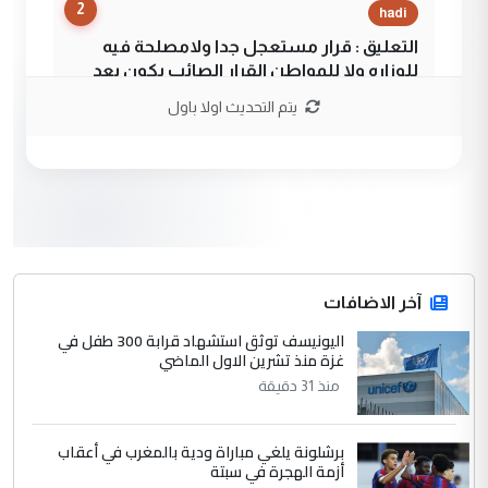
2
hadi
التعليق : قرار مستعجل جدا ولامصلحة فيه
للوزاره ولا للمواطن القرار الصائب يكون بعد
الاستماع للمدير ومغرفة ...
يتم التحديث اولا باول
وزير الصحة يعفي مدير مستشفى الكرخ
الموضوع :
العام في بغداد
3
سردار
التعليق : واحد من عصابة علي ماما يسقط
جنسية الرافد الثالث للعراق ومن اصول عريقة
ابا فرات ...
آخر الاضافات
الجواهري يرد على صدام حسين سل
اليونيسف توثق استشهاد قرابة 300 طفل في
الموضوع :
غزة منذ تشرين الاول الماضي
مضجعيك يابن الزنا (نص كامل)
منذ 31 دقيقة
4
سردار
برشلونة يلغي مباراة ودية بالمغرب في أعقاب
التعليق : واحد من عصابة علي ماما يسقط
أزمة الهجرة في سبتة
جنسية الرافد الثالث للعراق ومن اصول عريقة