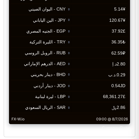
CurrencyRate