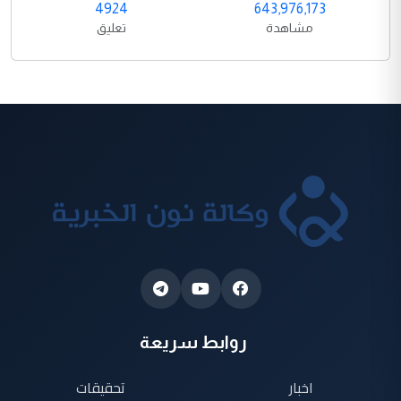
4924
643,976,173
مشاهدة
تعليق
روابط سريعة
اخبار
تحقيقات