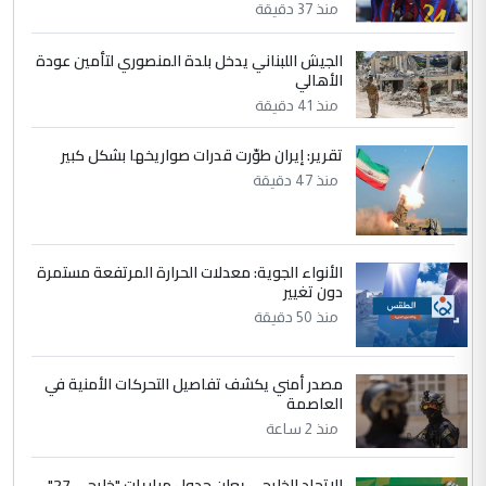
منذ 37 دقيقة
ابا فرات ...
الجواهري يرد على صدام حسين سل
الموضوع :
الجيش اللبناني يدخل بلدة المنصوري لتأمين عودة
مضجعيك يابن الزنا (نص كامل)
الأهالي
منذ 41 دقيقة
5
حيدر عاشور
تقرير: إيران طوّرت قدرات صواريخها بشكل كبير
التعليق : تحياتي لك استاذ حامدتركان. كلام
منذ 47 دقيقة
دقيق ومسؤول؛ فالاستثمار الحقيقي للإنسان
وثروات البلد يعتمد على الكفاءة ...
بين الإهمال واغتصاب الأرض.. بلاد
الموضوع :
الأنواء الجوية: معدلات الحرارة المرتفعة مستمرة
الرافدين تعاني الجفاف والتصحر!!
دون تغيير
منذ 50 دقيقة
مصدر أمني يكشف تفاصيل التحركات الأمنية في
العاصمة
منذ 2 ساعة
الاتحاد الخليجي يعلن جدول مباريات "خليجي 27"