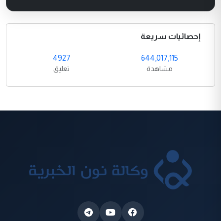
إحصائيات سريعة
4927
644,017,115
مشاهدة
تعليق