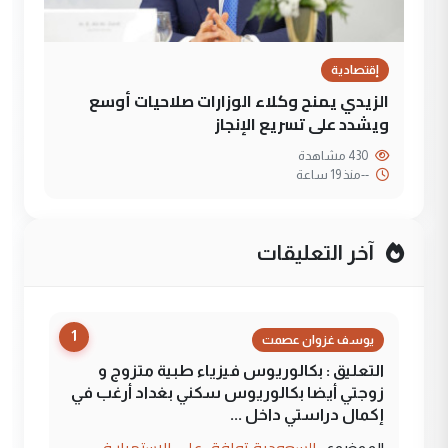
إقتصادية
الزيدي يمنح وكلاء الوزارات صلاحيات أوسع
ويشدد على تسريع الإنجاز
430 مشاهدة
--
منذ 19 ساعة
آخر التعليقات
1
يوسف غزوان عصمت
التعليق : بكالوريوس فيزياء طبية متزوج و
زوجتي أيضا بكالوريوس سكني بغداد أرغب في
إكمال دراستي داخل ...
السعودية توافق على الاستمرار في