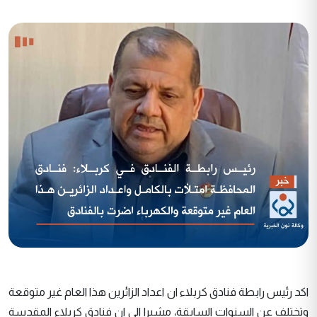
اكد رئيس رابطة فنادق كربلاء ان اعداد الزائرين هذا العام غير متوقعة
وتختلف عن السنوات السابقة، مشيرا الى ان فنادق كربلاء المقدسة