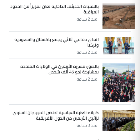
بالتقنيات الحديثة.. الداخلية تعلن تعزيز أمن الحدود
4
العراقية
سردار
منذ 2 ساعة
التعليق : واحد من عصابة علي ماما يسقط
جنسية الرافد الثالث للعراق ومن اصول عريقة
ابا فرات ...
اتفاق دفاعي ثلاثي يجمع باكستان والسعودية
الجواهري يرد على صدام حسين سل
وتركيا
الموضوع :
مضجعيك يابن الزنا (نص كامل)
منذ 2 ساعة
بالصور: مسيرة للأربعين في الولايات المتحدة
5
بمشاركة نحو 45 ألف شخص
سردار
منذ 2 ساعة
التعليق : واحد من عصابة علي ماما يسقط
جنسية الرافد الثالث للعراق ومن اصول عريقة
ابا فرات ...
الجواهري يرد على صدام حسين سل
الموضوع :
مضجعيك يابن الزنا (نص كامل)
كربلاء:العتبة العباسية تحتضن المهرجان السنوي
لزائري الأربعين من الدول الأفريقية
منذ 3 ساعة