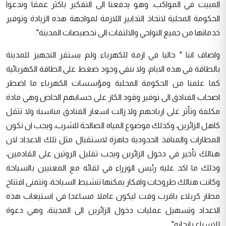
المبيت في المواكب، وهو يدفعنا الى التفكير باكثر عمقا وندعوا
الحكومة المحلية لاتخاذ التدابير اللازمة لمواجهة هذه الزيادة وتوفير
خدماتها من جميع النواحي والالتفات الى تخصيصات المدينة".
واضاف اننا " حاليا في ازمة للكهرباء ولم يستقر التجهيز للمدينة
بالطاقة في هذه الايام، ولا ننفي وجود ضغط على الطاقة الكهربائية
كما علمنا من الحكومة المحلية ومؤسسات الكهرباء ما اضطر
اصحاب الفنادق الى توفير وقود الكاز على حسابهم الخاص وهي مادة
مكلفة وتأثر على ارباحهم ولا زالت اسعار الفنادق مناسبة ولا تثقل
كاهل الزائرين، وكذلك موضوع المياه الصالحة للشرب، ويجب ان تكون
المطارات والمنافذ الحدودية جاهزة لاستقبال مثل تلك الاعداد لان
هنالك تأخير في دخول الزائرين ويجب تقليل الروتين على القادمين،
وذلك ما اكد عليه رئيس الوزراء في لقائه مع المعنيين بالسياحة
وكانت هنالك طروحات وافكار يمكنها تنشيط السياحة، ونتمنى افتتاح
مطار كربلاء باقرب وقت ليكون عاملا مساعدا في استيعاب هذه
الاعداد وتسهيل عمليات دخول الزائرين الى المدينة، وهي دعوة
للاسراع بانجازه".