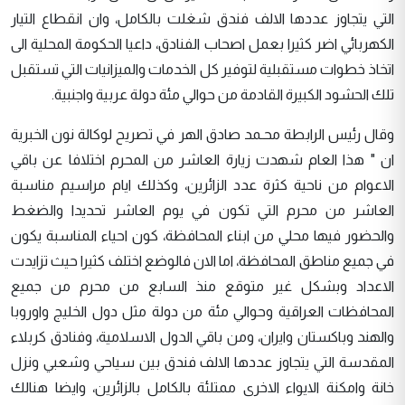
التي يتجاوز عددها الالف فندق شغلت بالكامل، وان انقطاع التيار
الكهربائي اضر كثيرا بعمل اصحاب الفنادق، داعيا الحكومة المحلية الى
اتخاذ خطوات مستقبلية لتوفير كل الخدمات والميزانيات التي تستقبل
تلك الحشود الكبيرة القادمة من حوالي مئة دولة عربية واجنبية.
وقال رئيس الرابطة محـمد صادق الهر في تصريح لوكالة نون الخبرية
ان " هذا العام شهدت زيارة العاشر من المحرم اختلافا عن باقي
الاعوام من ناحية كثرة عدد الزائرين، وكذلك ايام مراسيم مناسبة
العاشر من محرم التي تكون في يوم العاشر تحديدا والضغط
والحضور فيها محلي من ابناء المحافظة، كون احياء المناسبة يكون
في جميع مناطق المحافظة، اما الان فالوضع اختلف كثيرا حيث تزايدت
الاعداد وبشكل غير متوقع منذ السابع من محرم من جميع
المحافظات العراقية وحوالي مئة من دولة مثل دول الخليج واوروبا
والهند وباكستان وايران، ومن باقي الدول الاسلامية، وفنادق كربلاء
المقدسة التي يتجاوز عددها الالف فندق بين سياحي وشعبي ونزل
خانة وامكنة الايواء الاخرى ممتلئة بالكامل بالزائرين، وايضا هنالك