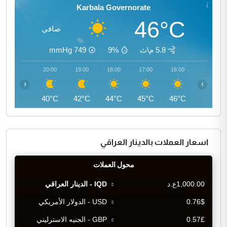
Karbala Governorate
46°C
صافي
5.8 م\ث
9%
749
mmHg
21:00
20:00
19:00
18:00
17:00
16:00
‹
›
38°C
40°C
42°C
44°C
45°C
46°C
اسعار العملات بالدينار العراقي