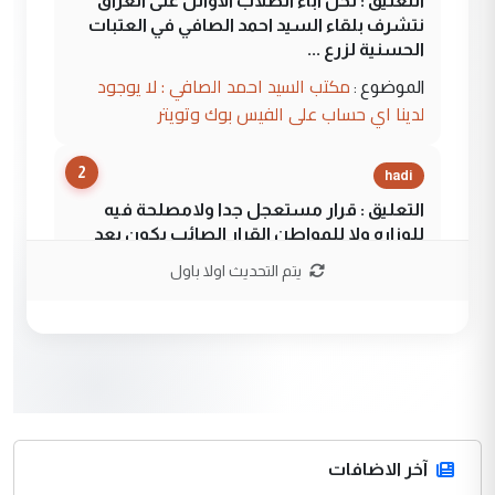
التعليق : نحن اباء الطلاب الأوائل على العراق
نتشرف بلقاء السيد احمد الصافي في العتبات
الحسنية لزرع ...
مكتب السيد احمد الصافي : لا يوجود
الموضوع :
لدينا اي حساب على الفيس بوك وتويتر
2
hadi
التعليق : قرار مستعجل جدا ولامصلحة فيه
للوزاره ولا للمواطن القرار الصائب يكون بعد
الاستماع للمدير ومغرفة ...
يتم التحديث اولا باول
وزير الصحة يعفي مدير مستشفى الكرخ
الموضوع :
العام في بغداد
3
سردار
التعليق : واحد من عصابة علي ماما يسقط
جنسية الرافد الثالث للعراق ومن اصول عريقة
ابا فرات ...
آخر الاضافات