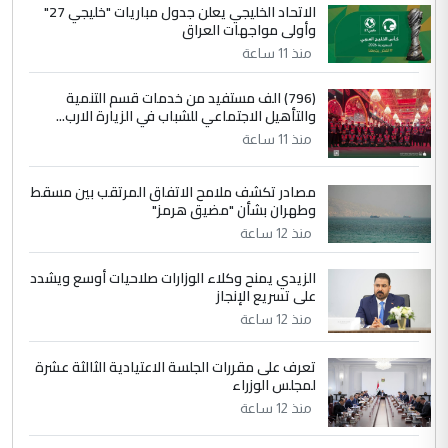
الجواهري يرد على صدام حسين سل
الاتحاد الخليجي يعلن جدول مباريات "خليجي 27"
الموضوع :
وأولى مواجهات العراق
مضجعيك يابن الزنا (نص كامل)
منذ 11 ساعة
4
سردار
(796) الف مستفيد من خدمات قسم التنمية
والتأهيل الاجتماعي للشباب في الزيارة الارب...
التعليق : واحد من عصابة علي ماما يسقط
منذ 11 ساعة
جنسية الرافد الثالث للعراق ومن اصول عريقة
ابا فرات ...
مصادر تكشف ملامح الاتفاق المرتقب بين مسقط
الجواهري يرد على صدام حسين سل
الموضوع :
وطهران بشأن "مضيق هرمز"
مضجعيك يابن الزنا (نص كامل)
منذ 12 ساعة
الزيدي يمنح وكلاء الوزارات صلاحيات أوسع ويشدد
5
حيدر عاشور
على تسريع الإنجاز
التعليق : تحياتي لك استاذ حامدتركان. كلام
منذ 12 ساعة
دقيق ومسؤول؛ فالاستثمار الحقيقي للإنسان
وثروات البلد يعتمد على الكفاءة ...
تعرف على مقررات الجلسة الاعتيادية الثالثة عشرة
بين الإهمال واغتصاب الأرض.. بلاد
لمجلس الوزراء
الموضوع :
الرافدين تعاني الجفاف والتصحر!!
منذ 12 ساعة