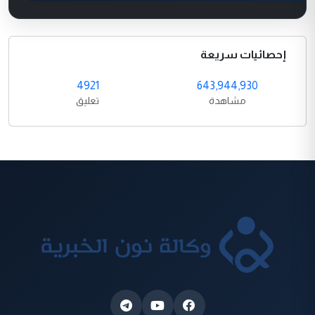
إحصائيات سريعة
4921
643,944,930
مشاهدة
تعليق