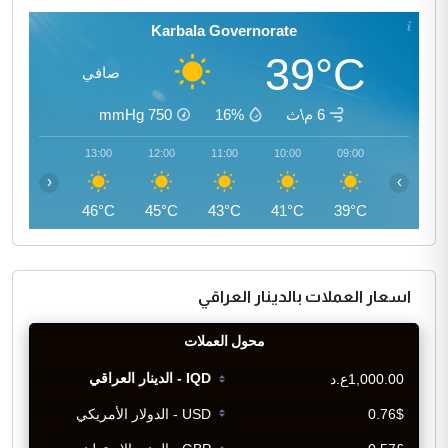
Karbala Governorate
39°C
صافي
6 م\ث
16%
750
mmHg
14:00
13:00
12:00
11:00
10:00
09:00
‹
›
46°C
46°C
45°C
43°C
41°C
39°C
اسعار العملات بالدينار العراقي