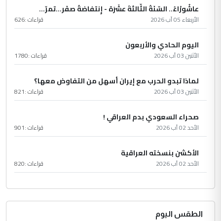
عاشُورْاءُ.. السّنَةُ الثّالثةَ عشَرَة - إِنتفاضةُ صفَر…تمرّ...
الأربعاء 05 آب 2026
قراءات :
626
اليوم الحادي والأربعون
الأثنين 03 آب 2026
قراءات :
1780
لماذا تبدو الحرب مع إيران أسهل من التفاوض معها؟
الأثنين 03 آب 2026
قراءات :
821
صحراء السعودي بدم العراقي !
الأحد 02 آب 2026
قراءات :
901
الأكشن بنسخته العراقية
الأحد 02 آب 2026
قراءات :
820
الطقس اليوم