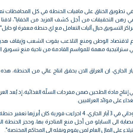
ا في تطويق الخناق على مافيات الحنطة في كل المحافظات ت
ي رهن التحقيقات من أجل كشف المزيد من الخفايا"، لافتا إ
 التسويق حيال آليات التعامل مع اي حنطة معفرة او حايل".
هم لاقتصاد الوطن ومنع التلاعب بقوت الشعب وإيقاف هدر 
ستبني ستراتيجية مهمة للمواسم القادمة من ناحية منع تسويق 
لنت لجنة الزراعة والاهوار النيابية، في 5 آيار الجاري، ان العراق الان يحقق انتاج عالي من الحنطة،
إنتاج مادة الطحين ضمن مفردات السلّة الغذائية، إذ يُعد الع
ذاء على موائد العراقيين.
واصدر رئيس مجلس الوزراء محمد شياع السوداني في 3 آيار الجاري، 4 اجراءت فورية كان أبرزها تع
 والمصابة الى السايلو من أجل منع المتاجرة بها، وحجز الحنطة ا
ء على المال العام لمن يقوم ونقله الى المحاكم المختصة".