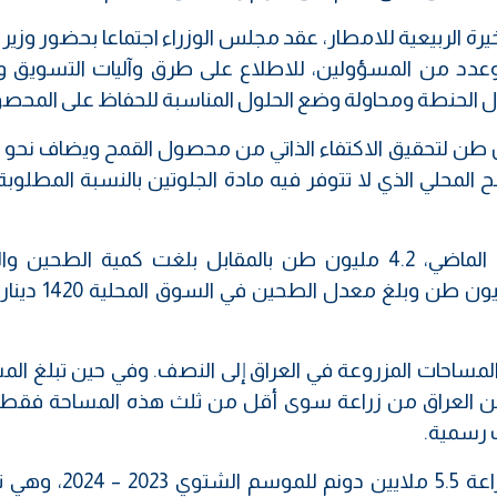
رة الربيعية للامطار، عقد مجلس الوزراء اجتماعا بحضور وزير ا
ب وعدد من المسؤولين، للاطلاع على طرق وآليات التسويق وا
 الحنطة ومحاولة وضع الحلول المناسبة للحفاظ على المحص
سوق المحلية سنويا حوالي 4.2 مليون طن لتحقيق الاكتفاء الذاتي من محصول القمح ويضاف ن
محلي الذي لا تتوفر فيه مادة الجلوتين بالنسبة المطلوبة
وبلغت كمية الحنطة المسوقة، خلال العام الماضي، 4.2 مليون طن بالمقابل بلغت كمية الط
المستوردة من تركيا واستراليا وامريكا، 2.1 ملي
 المساحات المزروعة في العراق إلى النصف. وفي حين تبلغ ال
1 مليون دونم، لن يتمكن العراق من زراعة سوى أقل من ثلث هذه المساحة 
ت رسمية.
وكانت وزارة الموارد المائية قد اتفقت على زراعة 5.5 مل