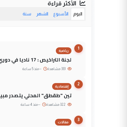
الأكثر قراءة
اليوم
الأسبوع
الشهر
سنة
1
رياضية
لجنة التراخيص : 17 ناديا في دوري نجوم العراق و3 فرق خارج الضوابط
333 مشاهدة
--
منذ 5 ساعة
2
إقتصادية
تين "طقطق" المحلي يتصدر مبيع
322 مشاهدة
--
منذ 4 ساعة
3
مقالات