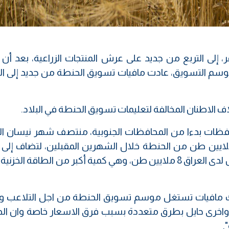
إلى التربع من جديد على عرش المنتجات الزراعية، بعد أن أ
وسم التسويق، عادت مافيات تسويق الحنطة من جديد إلى ال
الاطنان المخالفة لتعليمات تسويق الحنطة في البلاد.
افظات بدءا من المحافظات الجنوبية، منتصف شهر نيسان ال
من المتوقع ان يتم حصاد وتسويق 6 ملايين طن من الحنطة خلال الشهرين المقبلين، لتضاف إ
البالغة مليوني طن حاليا في المخازن، ماسيجعل لدى العراق 8 ملايين طن، وهي كمية أكبر من الطاقة 
اك مافيات تستغل موسم تسويق الحنطة من اجل التلاعب
اخرى حايل بطرق متعددة بسبب فرق الاسعار خاصة وان ال
.