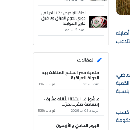
لجنة التراخيص : 17 ناديا في
دوري نجوم العراق و3 فرق
خارج الضوابط
منذ 5 ساعة
صابته
تلاعب
المقالات
حتمية حصر السلاح المنفلت بيد
ماضي،
الدولة العراقية
لى الكمية
منذ 6 ساعة
قراءات :
314
الخزنية بنسبة
عاشُورْاءُ.. السّنَةُ الثّالثةَ عشَرَة -
إِنتفاضةُ صفَر…تمرّ...
الأربعاء 05 آب 2026
قراءات :
539
 وكسب
حكومة
اليوم الحادي والأربعون