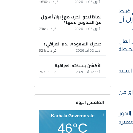
الأثنين 03 آب 2026
قراءات :
1690
م ضبط
لماذا تبدو الحرب مع إيران أسهل
لى أن
من التفاوض معها؟
الأثنين 03 آب 2026
قراءات :
734
المال
صحراء السعودي بدم العراقي !
الحنطة
الأحد 02 آب 2026
قراءات :
821
الأكشن بنسخته العراقية
 هذه السنة
الأحد 02 آب 2026
قراءات :
747
راق من
الطقس اليوم
فير حنطة البذور
Karbala Governorate
لمعفرة
46°C