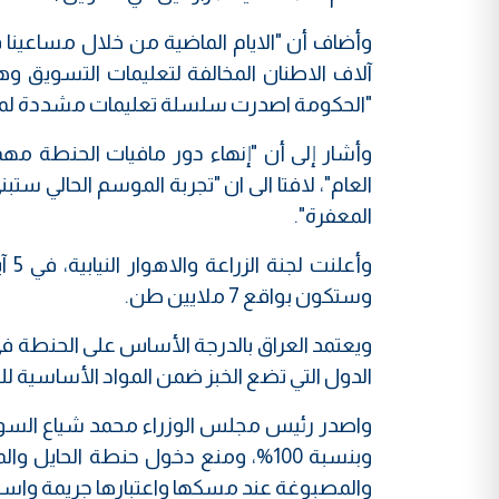
وأضاف أن "الايام الماضية من خلال مساعين
آلاف الاطنان المخالفة لتعليمات التسويق وه
"الحكومة اصدرت سلسلة تعليمات مشددة لمراكز
وأشار إلى أن "إنهاء دور مافيات الحنطة م
العام"، لافتا الى ان "تجربة الموسم الحالي 
المعفرة".
وأع
وستكون بواقع 7 ملايين طن.
ويعتمد العراق بالدرجة الأساس على الحنطة في 
الدول التي تضع الخبز ضمن المواد الأساسية للغ
وبنسبة 100%، ومنع دخول حنطة الحايل
والمصبوغة عند مسكها واعتبارها جريمة واستيلا