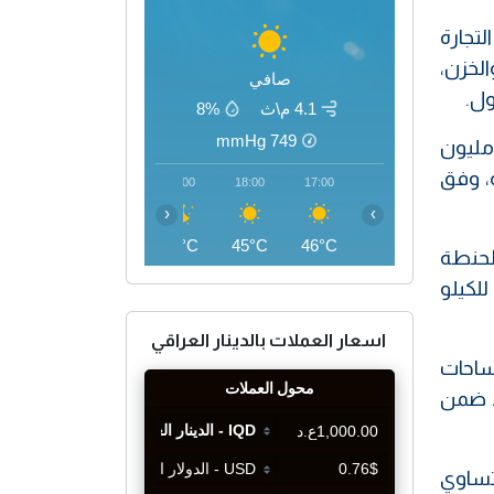
لتجارة
لخزن،
صافي
ول.
4.1 م\ث
8%
mmHg
749
حو مليون
، وفق
21:00
20:00
19:00
18:00
17:00
‹
›
40°C
41°C
43°C
45°C
46°C
حين والحنطة
ون طن وبلغ معدل الطحين في السوق المحلية 1420 دينار للكيلو
اسعار العملات بالدينار العراقي
مساحات
فقط ضمن
ايين دونم للموسم الشتوي 2023 – 2024، وهي تساوي