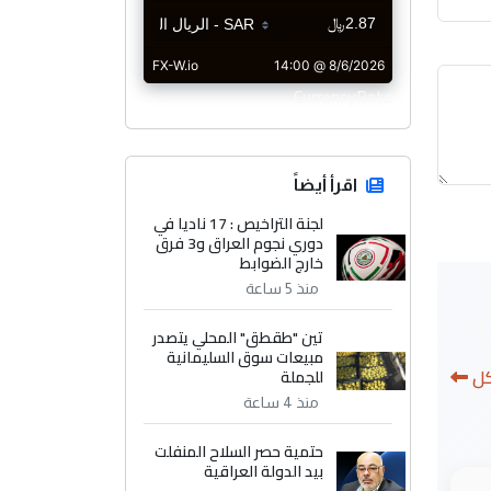
CurrencyRate
اقرأ أيضاً
لجنة التراخيص : 17 ناديا في
دوري نجوم العراق و3 فرق
خارج الضوابط
منذ 5 ساعة
تين "طقطق" المحلي يتصدر
مبيعات سوق السليمانية
كل
للجملة
منذ 4 ساعة
حتمية حصر السلاح المنفلت
بيد الدولة العراقية