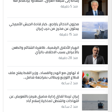
رسالة إلى شيعة العراق.. استعدوا يرحمكم الله
وزير الصحة يعفي مدير مستشفى الكرخ
الموضوع :
منذ 5 دقيقة
العام في بغداد
مخزون الذخائر يتراجع.. كبار قادة الجيش الأميركي
4
سردار
يبحثون عن مخرج من حرب إيران
التعليق : واحد من عصابة علي ماما يسقط
منذ 15 دقيقة
جنسية الرافد الثالث للعراق ومن اصول عريقة
ابا فرات ...
انهيار الأخلاق الرقمية.. ظاهرة الشتائم والطعن
بالأعراض بسبب الاختلاف بالرأي
الجواهري يرد على صدام حسين سل
الموضوع :
مضجعيك يابن الزنا (نص كامل)
منذ 28 دقيقة
لا تهاون مع الهدر والفساد.. وزير النفط يفتح ملف
5
سردار
قطاع التوزيع ويطالب بمراجعة شامل...
التعليق : واحد من عصابة علي ماما يسقط
منذ 2 ساعة
جنسية الرافد الثالث للعراق ومن اصول عريقة
ابا فرات ...
إيران تربط اتفاق إدارة مضيق هرمز بالتعويض عن
الجواهري يرد على صدام حسين سل
انتهاكات واشنطن لمذكرة إسلام آباد
الموضوع :
مضجعيك يابن الزنا (نص كامل)
منذ 2 ساعة