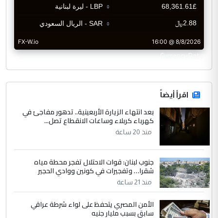
CurrencyRate
اقرأ أيضاً
بعد انتهاء الزيارة الأربعينية.. تدهور مفاجئ في
كهرباء كربلاء وساعات الانقطاع تصل...
منذ 20 ساعة
جنوب لبنان: قوات الاحتلال تفجر محطة مياه
شقرا… وتفجيرات في كونين ووادي الحجير
منذ 21 ساعة
الأمن المصري يتحفظ على لواء شرطة عراقي
سابق بسبب مليار جنيه