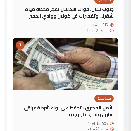
سياسية
جنوب لبنان: قوات الاحتلال تفجر محطة مياه
شقرا… وتفجيرات في كونين ووادي الحجير
1515 مشاهدة
--
منذ 21 ساعة
3
سياسية
الأمن المصري يتحفظ على لواء شرطة عراقي
سابق بسبب مليار جنيه
505 مشاهدة
--
منذ 22 ساعة