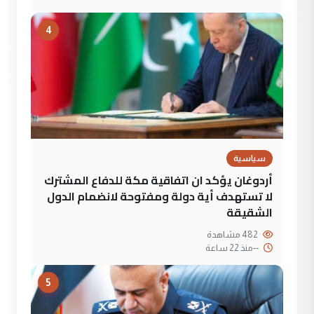
4
سياسية
أردوغان يؤكد ان اتفاقية مكة للدفاع المشترك
لا تستهدف أية دولة ومفتوحة لانضمام الدول
الشقيقة
482 مشاهدة
--
منذ 22 ساعة
5