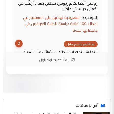
زوجتي أيضا بكالوريوس سكني بغداد أرغب في
إكمال دراستي داخل ...
السعودية توافق على الاستمرار في
الموضوع :
إعطاء 100 منحة دراسية للطلبة العراقيين في
جامعاتها سنويا
2
عبد الأمير جاسم هليل
التعليق : نحن اباء الطلاب الأوائل على العراق
نتشرف بلقاء السيد احمد الصافي في العتبات
يتم التحديث اولا باول
الحسنية لزرع ...
مكتب السيد احمد الصافي : لا يوجود
الموضوع :
لدينا اي حساب على الفيس بوك وتويتر
3
hadi
التعليق : قرار مستعجل جدا ولامصلحة فيه
آخر الاضافات
للوزاره ولا للمواطن القرار الصائب يكون بعد
الاستماع للمدير ومغرفة ...