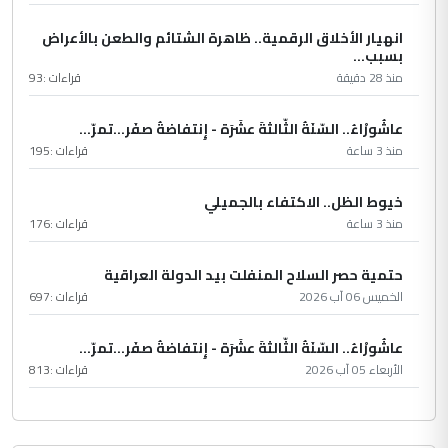
انهيار الأخلاق الرقمية.. ظاهرة الشتائم والطعن بالأعراض
بسبب...
منذ 28 دقيقة
قراءات :
93
عاشُورْاءُ.. السّنَةُ الثّالثةَ عشَرَة - إِنتفاضةُ صفَر…تمرّ...
منذ 3 ساعة
قراءات :
195
خيوط الظل.. الاكتفاء بالجميلي
منذ 3 ساعة
قراءات :
176
حتمية حصر السلاح المنفلت بيد الدولة العراقية
الخميس 06 آب 2026
قراءات :
697
عاشُورْاءُ.. السّنَةُ الثّالثةَ عشَرَة - إِنتفاضةُ صفَر…تمرّ...
الأربعاء 05 آب 2026
قراءات :
813