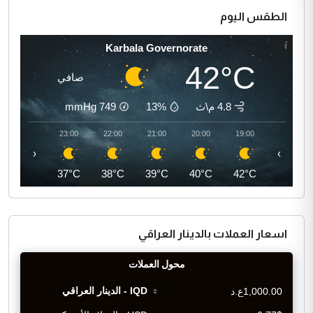
الطقس اليوم
Karbala Governorate
42°C
صافي
4.8 م\ث
13%
749
mmHg
00:00
23:00
22:00
21:00
20:00
19:00
‹
›
36°C
37°C
38°C
39°C
40°C
42°C
اسعار العملات بالدينار العراقي