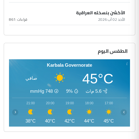
الأكشن بنسخته العراقية
الأحد 02 آب 2026
قراءات :
861
الطقس اليوم
Karbala Governorate
45°C
صافي
5.6 م\ث
9%
748
mmHg
22:00
21:00
20:00
19:00
18:00
17:00
‹
›
37°C
38°C
40°C
42°C
44°C
45°C