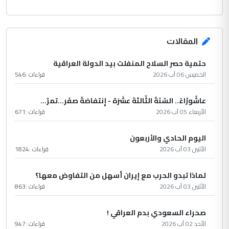
المقالات
حتمية حصر السلاح المنفلت بيد الدولة العراقية
الخميس 06 آب 2026
قراءات :
546
عاشُورْاءُ.. السّنَةُ الثّالثةَ عشَرَة - إِنتفاضةُ صفَر…تمرّ...
الأربعاء 05 آب 2026
قراءات :
671
اليوم الحادي والأربعون
الأثنين 03 آب 2026
قراءات :
1824
لماذا تبدو الحرب مع إيران أسهل من التفاوض معها؟
الأثنين 03 آب 2026
قراءات :
863
صحراء السعودي بدم العراقي !
الأحد 02 آب 2026
قراءات :
947