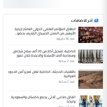
3
hadi
التعليق : قرار مستعجل جدا ولامصلحة فيه
آخر الاضافات
للوزاره ولا للمواطن القرار الصائب يكون بعد
الاستماع للمدير ومغرفة ...
انطلاق المؤتمر العلمي الدولي العاشر لزيارة
الأربعين من الصحن الحسيني الشريف بحضو...
وزير الصحة يعفي مدير مستشفى الكرخ
الموضوع :
العام في بغداد
منذ 18 دقيقة
الداخلية: تسجيل أكثر من 20 ألف سلاح شخصي
4
سردار
ومصادرة آلاف الأسلحة والاعتدة خلال تموز
التعليق : واحد من عصابة علي ماما يسقط
منذ 2 ساعة
جنسية الرافد الثالث للعراق ومن اصول عريقة
بالتقنيات الحديثة.. الداخلية تعلن تعزيز أمن الحدود
ابا فرات ...
العراقية
الجواهري يرد على صدام حسين سل
الموضوع :
منذ 2 ساعة
مضجعيك يابن الزنا (نص كامل)
اتفاق دفاعي ثلاثي يجمع باكستان والسعودية
5
سردار
وتركيا
التعليق : واحد من عصابة علي ماما يسقط
منذ 2 ساعة