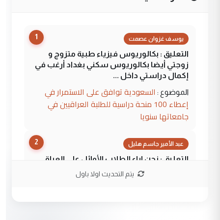
1
يوسف غزوان عصمت
التعليق : بكالوريوس فيزياء طبية متزوج و
زوجتي أيضا بكالوريوس سكني بغداد أرغب في
إكمال دراستي داخل ...
السعودية توافق على الاستمرار في
الموضوع :
إعطاء 100 منحة دراسية للطلبة العراقيين في
جامعاتها سنويا
2
عبد الأمير جاسم هليل
التعليق : نحن اباء الطلاب الأوائل على العراق
نتشرف بلقاء السيد احمد الصافي في العتبات
يتم التحديث اولا باول
الحسنية لزرع ...
مكتب السيد احمد الصافي : لا يوجود
الموضوع :
لدينا اي حساب على الفيس بوك وتويتر