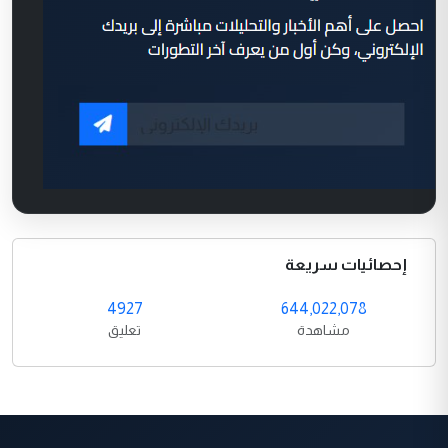
إحصائيات سريعة
4927
644,022,078
مشاهدة
تعليق