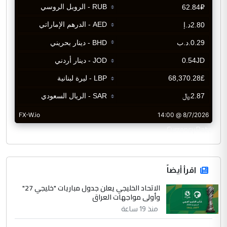
CurrencyRate
اقرأ أيضاً
الاتحاد الخليجي يعلن جدول مباريات "خليجي 27"
وأولى مواجهات العراق
منذ 19 ساعة