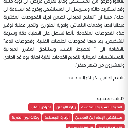
تعافوا وخرجوا من المستشفى وحاليا تعرض مريض الى نوبة قلبية
وقد استقرت حالته وسيرسل الى المستشفى ويخرج غدا بسلامة الى
اهله"، مبينا ان "العلاج الميداني تضمن اجراء الفحوصات المختبرية
ميدانيا ايضا، وخدمات الانعاش، وادوية الطوارئ، وتتميز عملية توفير
هذه الفحوصات المتقدمة بأنها تسهل على الاطباء دقة وسرعة
التشخيص، بما فيها فحوصات الجلطات القلبية، وفحوصات الدم،"
بالاضافة الى " تخطيط القلب، وستلتحق المفارز الميدانية
بالمستشفيات الميدانية لتقديم الخدمات لغاية نهاية يوم غد الحادي
والعشرون من شهر صفر".
قاسم الحلفي ــ كربلاء المقدسة
كلمات مفتاحية
العتبة الحسينية المقدسة
زيارة الاربعين
امراض القلب
مستشفى الإمام زين العابدين
الزيارة الاربعينية
وكالة نون الخبرية
النوبات القلبية
الزيارة الأربعينية