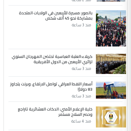
جنسية الرافد الثالث للعراق ومن اصول عريقة
ابا فرات ...
بالصور: مسيرة للأربعين في الولايات المتحدة
بمشاركة نحو 45 ألف شخص
الجواهري يرد على صدام حسين سل
الموضوع :
منذ 3 ساعة
مضجعيك يابن الزنا (نص كامل)
كربلاء:العتبة العباسية تحتضن المهرجان السنوي
لزائري الأربعين من الدول الأفريقية
منذ 3 ساعة
أسعار النفط العراقي تواصل الارتفاع، وبرنت يتجاوز
83 دولارًا
منذ 3 ساعة
خلية الإعلام الأمني: الدكات العشائرية تتراجع
وحصر السلاح مستمر
منذ 4 ساعة