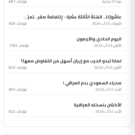
منذ 23 ساعة
قراءات :
481
عاشُورْاءُ.. السّنَةُ الثّالثةَ عشَرَة - إِنتفاضةُ صفَر…تمرّ...
الأربعاء 05 آب 2026
قراءات :
629
اليوم الحادي والأربعون
الأثنين 03 آب 2026
قراءات :
1782
لماذا تبدو الحرب مع إيران أسهل من التفاوض معها؟
الأثنين 03 آب 2026
قراءات :
823
صحراء السعودي بدم العراقي !
الأحد 02 آب 2026
قراءات :
903
الأكشن بنسخته العراقية
الأحد 02 آب 2026
قراءات :
822