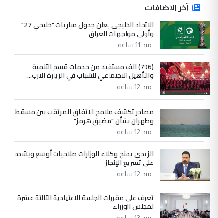
ابا فرات ...
آخر الاضافات
الجواهري يرد على صدام حسين سل
الاتحاد الخليجي يعلن جدول مباريات "خليجي 27"
الموضوع :
وأولى مواجهات العراق
مضجعيك يابن الزنا (نص كامل)
منذ 11 ساعة
4
سردار
(796) الف مستفيد من خدمات قسم التنمية
والتأهيل الاجتماعي للشباب في الزيارة الارب...
التعليق : واحد من عصابة علي ماما يسقط
منذ 12 ساعة
جنسية الرافد الثالث للعراق ومن اصول عريقة
ابا فرات ...
مصادر تكشف ملامح الاتفاق المرتقب بين مسقط
الجواهري يرد على صدام حسين سل
الموضوع :
وطهران بشأن "مضيق هرمز"
مضجعيك يابن الزنا (نص كامل)
منذ 12 ساعة
الزيدي يمنح وكلاء الوزارات صلاحيات أوسع ويشدد
5
حيدر عاشور
على تسريع الإنجاز
التعليق : تحياتي لك استاذ حامدتركان. كلام
منذ 12 ساعة
دقيق ومسؤول؛ فالاستثمار الحقيقي للإنسان
وثروات البلد يعتمد على الكفاءة ...
تعرف على مقررات الجلسة الاعتيادية الثالثة عشرة
بين الإهمال واغتصاب الأرض.. بلاد
لمجلس الوزراء
الموضوع :
منذ 13 ساعة