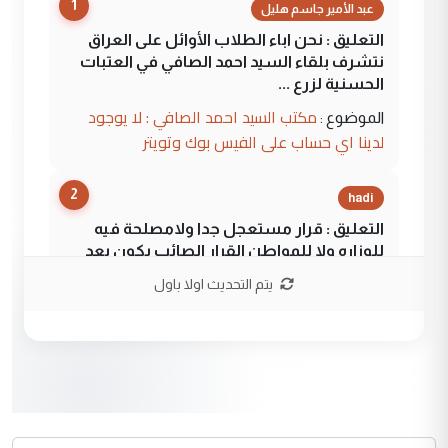
1
عبد الأمير جاسم هليل
التعليق : نحن اباء الطلاب الأوائل على العراق
نتشرف بلقاء السيد احمد الصافي في العتبات
الحسنية لزرع ...
مكتب السيد احمد الصافي : لا يوجود
الموضوع :
لدينا اي حساب على الفيس بوك وتويتر
2
hadi
التعليق : قرار مستعجل جدا ولامصلحة فيه
للوزاره ولا للمواطن القرار الصائب يكون بعد
الاستماع للمدير ومغرفة ...
يتم التحديث اولا باول
وزير الصحة يعفي مدير مستشفى الكرخ
الموضوع :
العام في بغداد
3
سردار
التعليق : واحد من عصابة علي ماما يسقط
جنسية الرافد الثالث للعراق ومن اصول عريقة