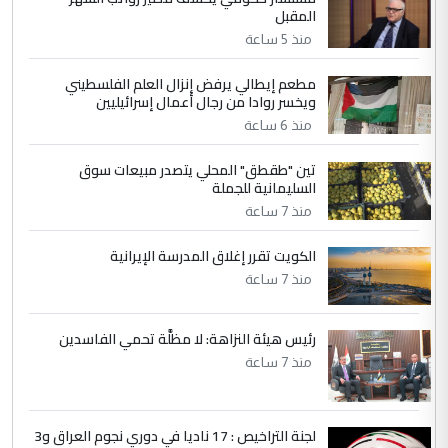
الجواهري يرد على صدام حسين سل
الموضوع :
المقبل
مضجعيك يابن الزنا (نص كامل)
منذ 5 ساعة
مطعم إيطالي يرفض إنزال العلم الفلسطيني
5
حيدر عاشور
ويخسر روادا من رجال أعمال إسرائيليين
التعليق : تحياتي لك استاذ حامدتركان. كلام
منذ 6 ساعة
دقيق ومسؤول؛ فالاستثمار الحقيقي للإنسان
تين "طقطق" المحلي يتصدر مبيعات سوق
وثروات البلد يعتمد على الكفاءة ...
السليمانية للجملة
بين الإهمال واغتصاب الأرض.. بلاد
الموضوع :
منذ 7 ساعة
الرافدين تعاني الجفاف والتصحر!!
الكويت تقرر إغلاق المدرسة الإيرانية
منذ 7 ساعة
رئيس هيئة النزاهة: لا مظلَّة تحمي الفاسدين
منذ 7 ساعة
لجنة التراخيص : 17 ناديا في دوري نجوم العراق و3