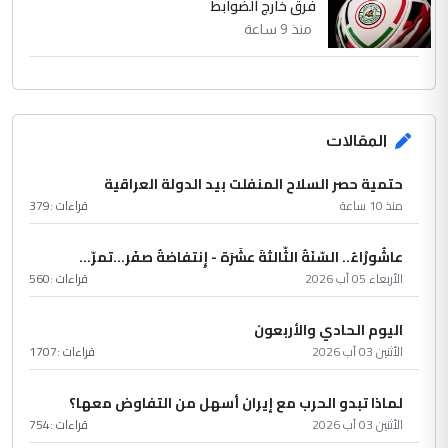
فرق خارج الضوابط
منذ 9 ساعة
المقالات
حتمية حصر السلاح المنفلت بيد الدولة العراقية
منذ 10 ساعة
قراءات :
379
عاشُورْاءُ.. السّنَةُ الثّالثةَ عشَرَة - إِنتفاضةُ صفَر…تمرّ...
الأربعاء 05 آب 2026
قراءات :
560
اليوم الحادي والأربعون
الأثنين 03 آب 2026
قراءات :
1707
لماذا تبدو الحرب مع إيران أسهل من التفاوض معها؟
الأثنين 03 آب 2026
قراءات :
754