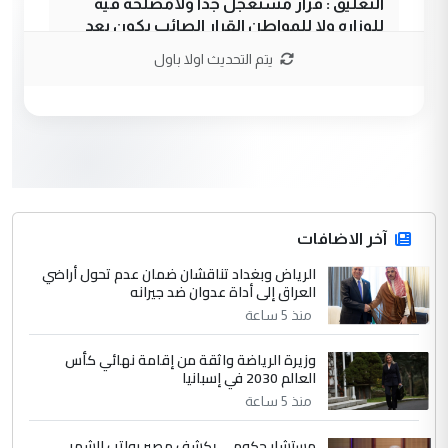
التعليق : قرار مستعجل جدا ولامصلحة فيه
للوزاره ولا للمواطن القرار الصائب يكون بعد
الاستماع للمدير ومغرفة ...
يتم التحديث اولا باول
وزير الصحة يعفي مدير مستشفى الكرخ
الموضوع :
العام في بغداد
3
سردار
التعليق : واحد من عصابة علي ماما يسقط
جنسية الرافد الثالث للعراق ومن اصول عريقة
ابا فرات ...
آخر الاضافات
الجواهري يرد على صدام حسين سل
الرياض وبغداد تناقشان ضمان عدم تحول أراضي
الموضوع :
العراق إلى أداة عدوان ضد جيرانه
مضجعيك يابن الزنا (نص كامل)
منذ 5 ساعة
4
سردار
وزيرة الرياضة واثقة من إقامة نهائي كأس
العالم 2030 في إسبانيا
التعليق : واحد من عصابة علي ماما يسقط
منذ 5 ساعة
جنسية الرافد الثالث للعراق ومن اصول عريقة
ابا فرات ...
مستشار حكومي يكشف مصير رواتب الشهر