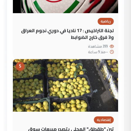
رياضية
لجنة التراخيص : 17 ناديا في دوري نجوم العراق
و3 فرق خارج الضوابط
399 مشاهدة
--
منذ 9 ساعة
5
إقتصادية
تين "طقطق" المحلي يتصدر مبيعات سوق