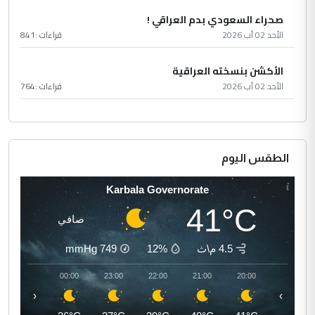
صحراء السعودي بدم العراقي !
الأحد 02 آب 2026
قراءات :
841
الأكشن بنسخته العراقية
الأحد 02 آب 2026
قراءات :
764
الطقس اليوم
Karbala Governorate
41°C
صافي
4.5 م\ث
12%
749
mmHg
01:00
00:00
23:00
22:00
21:00
20:00
‹
›