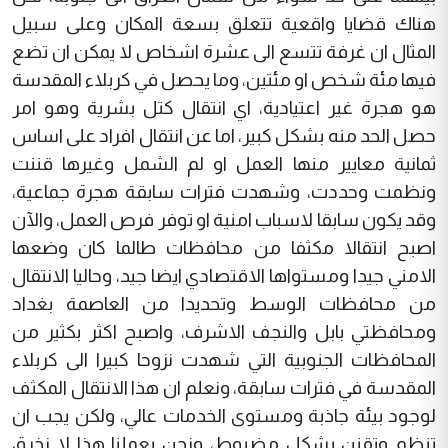
هناك قضايا واقعية تتعلق بسعة المكان وعلى سبيل
المثال ان غرفة تتسع الى عشرة اشخاص لا يمكن ان تضع
فيها مئة شخص او مئتين، وما يحصل في كربلاء المقدسة
هو هجرة غير اعتيادية، اي انتقال كتل بشرية وهو امر
حصل الحد منه بشكل كبير، اما عن انتقال افراد على اساس
ثمانية معايير منها العمل او لم الشمل وغيرها قننت
ونظمت وحددت، وشهدت فترات سابقة هجرة جماعية،
وقد يكون سابقا لاسباب امنية او توفر فرص العمل، والآن
اصبح انتقالا مكثفا من محافظات طالما كان وضعها
الامني جيدا ومستواها الاقتصادي ايضا جيد، وحاليا الانتقال
من محافظات الوسط وتحديدا من العاصمة بغداد
ومحافظتي بابل والنجف الاشرف، واصبح اكثر بكثير من
المحافظات الجنوبية التي شهدت نزوحا كبيرا الى كربلاء
المقدسة في فترات سابقة، ونعلم ان هذا الانتقال المكثف
لوجود بيئة جاذبة ومستوى الخدمات عالي، ولكن يجب ان
تنظم وتقنن بشكل مضبوط، ونحن بعملنا هذا لا نخرق