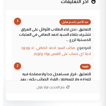
آخر التعليقات
1
عبد الأمير جاسم هليل
التعليق : نحن اباء الطلاب الأوائل على العراق
نتشرف بلقاء السيد احمد الصافي في العتبات
الحسنية لزرع ...
مكتب السيد احمد الصافي : لا يوجود
الموضوع :
لدينا اي حساب على الفيس بوك وتويتر
2
hadi
التعليق : قرار مستعجل جدا ولامصلحة فيه
للوزاره ولا للمواطن القرار الصائب يكون بعد
الاستماع للمدير ومغرفة ...
يتم التحديث اولا باول
وزير الصحة يعفي مدير مستشفى الكرخ
الموضوع :
العام في بغداد