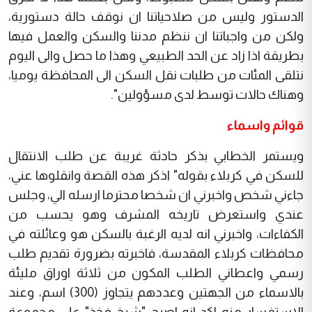
الدستور وليس من صلاحياتنا ان نوقف حالة دستورية،
ولكن من واجباتنا ان ننظم مدننا والسكن والعمل فيها
بطريقة اذا زاد عن الحد الطبيعي وهذا ما حصل والى اليوم
نتلقى المئات من طلبات نقل السكن الى المحافظة يوميا،
وهناك حالات توسط لدى مسؤولين".
قوائم واسماء
ويستمر الخطابي بذكر حادثة غريبة عن طلب الانتقال
للسكن في كربلاء بقوله" اذكر هذه القصة وانقلوها عني،
جاءني شخص واخبرني ان شخصا محترما ارسله الي، وجلس
عندي واستعرض تاريخه المشرف وهو يحسب من
الكفاءات، واخبرني انه لديه الرغبة بالسكن هو وعائلته في
محافظات كربلاء المقدسة، فاخبرته بضرورة تقديم طلب
رسمي واعطاني الطلب المكون من ثلاثة اوراق مليئة
بالاسماء من الجهتين وعددهم يتجاوز (300) اسم، وعند
الاستفسار منه اكد انه اصبح "شيخ فخذ" على مجموعة