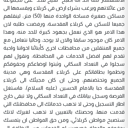
من عائلاتهم ويرغب بشراء ارض في كربلاء ويقسمها الى
مساكن صغيرة مساحة الواحدة منها (50) متر، لينقلهم
جميعا للسكن في كربلاء المقدسة، ورفضت طلبه لان
هذا الامر هو الذي نعمل بجهود كبيرة للحد منه، وهذا
الامر كان موجود سابقا والان لا يوجد، وحاليا نتعامل مع
جميع المنتقلين من محافظات اخرى كأبنائنا اخواننا واحبة
تقدم لهم افضل الخدمات في المحافظة، ونقول لهم
سجلوا في التعداد السكاني وثبتوا اوضاعكم وحقوقكم
ونظموا بطاقاتكم على كربلاء المقدسة وهي مدينة
الجميع وتحتضنهم، وحتى ان كان مجيئك الى كربلاء
المقدسة حبا بالامام الحسين (عليه السلام)، فاستغل
الفرصة وسجل بياناتك في التعداد السكاني ولا تبقى خارج
اطار التسجيل وحتى لا تذهب خدماتك الى محافظتك التي
قدمت منها، وحصتك بالتعيين لا تذهب لغيرك لانك
ستصبح مواطن كربلائي، ومن حق المواطن ان يتمسك
بحقوقه والدولة خصصت له الخدمات من النظافة الى