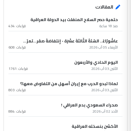
المقالات
حتمية حصر السلاح المنفلت بيد الدولة العراقية
منذ 18 ساعة
قراءات :
434
عاشُورْاءُ.. السّنَةُ الثّالثةَ عشَرَة - إِنتفاضةُ صفَر…تمرّ...
الأربعاء 05 آب 2026
قراءات :
608
اليوم الحادي والأربعون
الأثنين 03 آب 2026
قراءات :
1761
لماذا تبدو الحرب مع إيران أسهل من التفاوض معها؟
الأثنين 03 آب 2026
قراءات :
803
صحراء السعودي بدم العراقي !
الأحد 02 آب 2026
قراءات :
884
الأكشن بنسخته العراقية