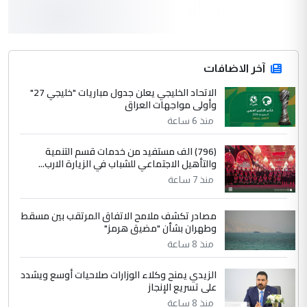
3
سردار
التعليق : واحد من عصابة علي ماما يسقط
جنسية الرافد الثالث للعراق ومن اصول عريقة
ابا فرات ...
آخر الاضافات
الجواهري يرد على صدام حسين سل
الاتحاد الخليجي يعلن جدول مباريات "خليجي 27"
الموضوع :
وأولى مواجهات العراق
مضجعيك يابن الزنا (نص كامل)
منذ 6 ساعة
4
سردار
(796) الف مستفيد من خدمات قسم التنمية
والتأهيل الاجتماعي للشباب في الزيارة الارب...
التعليق : واحد من عصابة علي ماما يسقط
منذ 7 ساعة
جنسية الرافد الثالث للعراق ومن اصول عريقة
ابا فرات ...
مصادر تكشف ملامح الاتفاق المرتقب بين مسقط
الجواهري يرد على صدام حسين سل
الموضوع :
وطهران بشأن "مضيق هرمز"
مضجعيك يابن الزنا (نص كامل)
منذ 8 ساعة
الزيدي يمنح وكلاء الوزارات صلاحيات أوسع ويشدد
5
حيدر عاشور
على تسريع الإنجاز
التعليق : تحياتي لك استاذ حامدتركان. كلام
منذ 8 ساعة