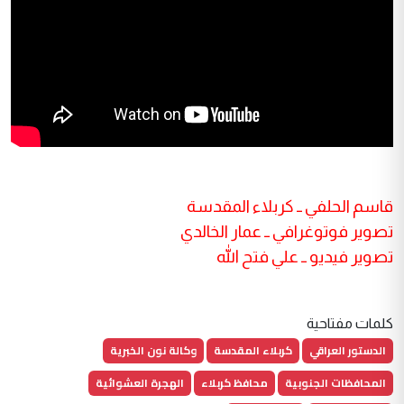
قاسم الحلفي ــ كربلاء المقدسة
تصوير فوتوغرافي ــ عمار الخالدي
تصوير فيديو ــ علي فتح الل
كلمات مفتاحية
الدستور العراقي
كربلاء المقدسة
وكالة نون الخبرية
المحافظات الجنوبية
محافظ كربلاء
الهجرة العشوائية