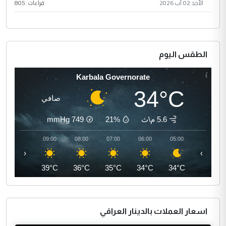
الأحد 02 آب 2026
قراءات :
805
الطقس اليوم
Karbala Governorate
34°C
صافي
5.6 م\ث
21%
749
mmHg
10:00
09:00
08:00
07:00
06:00
05:00
‹
›
41°C
39°C
36°C
35°C
34°C
34°C
اسعار العملات بالدينار العراقي