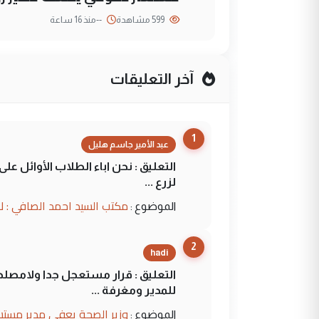
599 مشاهدة
--
منذ 16 ساعة
آخر التعليقات
1
عبد الأمير جاسم هليل
التعليق : نحن اباء الطلاب الأوائل ع
لزرع ...
مكتب السيد احمد الصافي : ل
الموضوع :
2
hadi
التعليق : قرار مستعجل جدا ولامصلحة
للمدير ومغرفة ...
وزير الصحة يعفي مدير مستش
الموضوع :