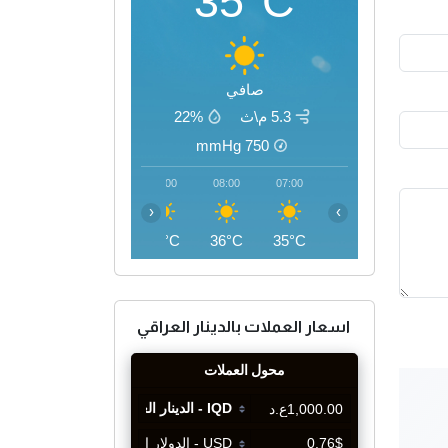
35°C
صافي
5.3 م\ث
22%
mmHg
750
11:00
10:00
09:00
08:00
07:00
‹
›
43°C
41°C
39°C
36°C
35°C
اسعار العملات بالدينار العراقي