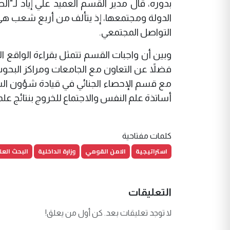
بدوره، قال مدير القسم العميد علي إياد لـ"
الدولة ومجتمعها، إذ يتألف من أربع شعب هي ا
التواصل المجتمعي.
وبين أن واجبات القسم تتمثل بقراءة الواقع ا
فضلاً عن التعاون مع الجامعات ومراكز البحوث
مع قسم الإحصاء الجنائي في قيادة شؤون الشر
أساتذة علم النفس والاجتماع للخروج بنتائج علم
كلمات مفتاحية
استراتيجية
الامن القومي
وزارة الداخلية
البحث الع
التعليقات
لا توجد تعليقات بعد. كن أول من يعلق!