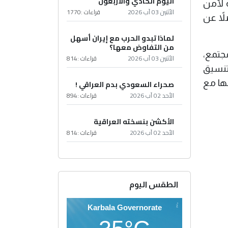
اليوم الحادي والأربعون
 لأمن
الأثنين 03 آب 2026
قراءات :
1770
لاً عن
لماذا تبدو الحرب مع إيران أسهل
من التفاوض معها؟
مجتمع،
الأثنين 03 آب 2026
قراءات :
814
لتنسيق
ها مع
صحراء السعودي بدم العراقي !
الأحد 02 آب 2026
قراءات :
894
الأكشن بنسخته العراقية
الأحد 02 آب 2026
قراءات :
814
الطقس اليوم
Karbala Governorate