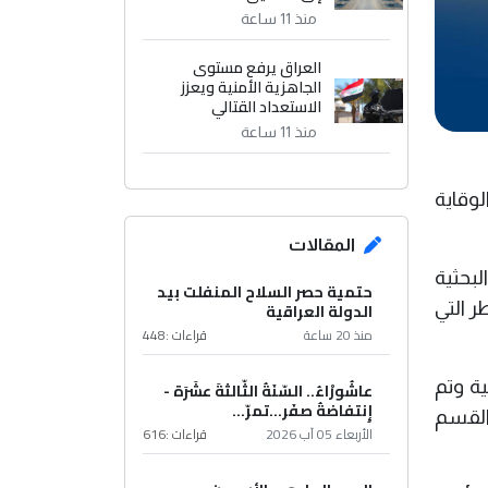
منذ 11 ساعة
العراق يرفع مستوى
الجاهزية الأمنية ويعزز
الاستعداد القتالي
منذ 11 ساعة
لوقاية
المقالات
لبحثية
حتمية حصر السلاح المنفلت بيد
ر التي
الدولة العراقية
منذ 20 ساعة
قراءات :
448
ة وتم
عاشُورْاءُ.. السّنَةُ الثّالثةَ عشَرَة -
إِنتفاضةُ صفَر…تمرّ...
 القسم
الأربعاء 05 آب 2026
قراءات :
616