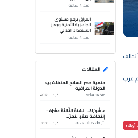
منذ 4 ساعة
العراق يرفع مستوى
الجاهزية الأمنية ويعزز
الاستعداد القتالي
منذ 4 ساعة
 تحالف
المقالات
جلة لخام غرب
حتمية حصر السلاح المنفلت بيد
الدولة العراقية
منذ 14 ساعة
قراءات :
406
عاشُورْاءُ.. السّنَةُ الثّالثةَ عشَرَة -
إِنتفاضةُ صفَر…تمرّ...
الأربعاء 05 آب 2026
قراءات :
583
 أوبك+