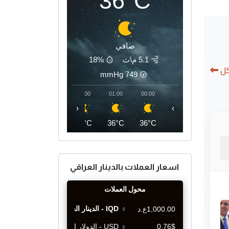
36°C
صافي
5.1 م\ث
18%
كل
mmHg
749
04:00
03:00
02:00
01:00
00:00
‹
›
35°C
35°C
35°C
36°C
36°C
اسعار العملات بالدينار العراقي