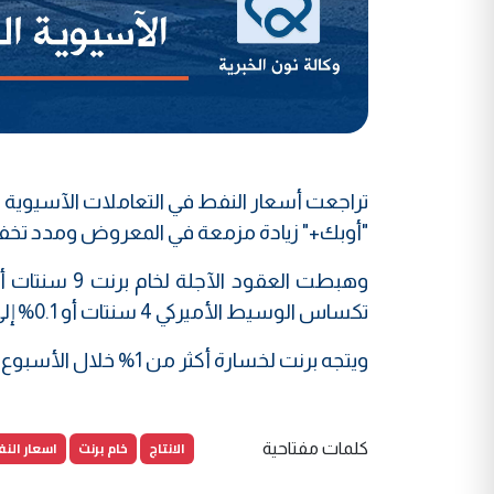
تراجعت أسعار النفط في التعاملات الآسيوية ال
"أوبك+" زيادة مزمعة في المعروض ومدد تخفيضات ال
تكساس الوسيط الأميركي 4 سنتات أو 0.1% إلى 68.27 دولاراً للبرميل.
ويتجه برنت لخسارة أكثر من 1% خلال الأسبوع بينما يحافظ الخام الأميركي على زيادة طفيفة قدرها 0.1%.
الانتاج
خام برنت
اسعار الن
كلمات مفتاحية