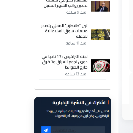
مستشار حكومي يكشف
مصير رواتب الشهر المقبل
منذ 9 ساعة
تين "طقطق" المحلي يتصدر
مبيعات سوق السليمانية
للجملة
منذ 11 ساعة
لجنة التراخيص : 17 ناديا في
دوري نجوم العراق و3 فرق
خارج الضوابط
منذ 13 ساعة