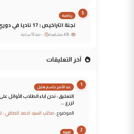
5
رياضية
لجنة التراخيص : 17 ناديا في دوري نجوم العراق و3 فرق خارج الضوابط
435 مشاهدة
--
منذ 13 ساعة
آخر التعليقات
1
عبد الأمير جاسم هليل
التعليق : نحن اباء الطلاب الأوائل ع
لزرع ...
مكتب السيد احمد الصافي : ل
الموضوع :
2
hadi