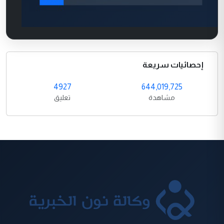
إحصائيات سريعة
4927
644,019,725
مشاهدة
تعليق