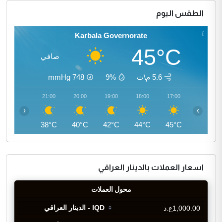
الطقس اليوم
Karbala Governorate
45°C
صافي
5.6 م\ث
9%
748
mmHg
22:00
21:00
20:00
19:00
18:00
17:00
‹
›
37°C
38°C
40°C
42°C
44°C
45°C
اسعار العملات بالدينار العراقي