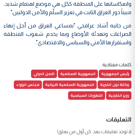
وانعكاساتها على المنطقة ككل هي موضع اهتمام شديد،
مبيناً دور العراق الثابت في تعزيز السلّم والأمن الدوليين".
من جانبه أشاد عراقجي "بمساعي العراق من أجل إنهاء
الصراعات وتهدئة الأوضاع وبما يخدم شعوب المنطقة
واستقرارها الأمني والسياسي والاقتصادي".
كلمات مفتاحية
رئيس الجمهورية
الجمهورية الاسلامية
الامن الدولي
وكالة نون الخبرية
الجمهورية الاسلامية الايرانية
مجلس الوزراء
وزير الخارجية
التطورات السياسية
التعليقات
لا توجد تعليقات بعد. كن أول من يعلق!