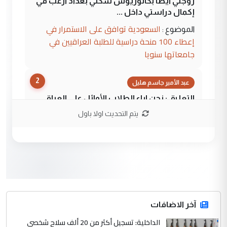
زوجتي أيضا بكالوريوس سكني بغداد أرغب في
إكمال دراستي داخل ...
السعودية توافق على الاستمرار في
الموضوع :
إعطاء 100 منحة دراسية للطلبة العراقيين في
جامعاتها سنويا
2
عبد الأمير جاسم هليل
التعليق : نحن اباء الطلاب الأوائل على العراق
نتشرف بلقاء السيد احمد الصافي في العتبات
يتم التحديث اولا باول
الحسنية لزرع ...
مكتب السيد احمد الصافي : لا يوجود
الموضوع :
لدينا اي حساب على الفيس بوك وتويتر
3
hadi
التعليق : قرار مستعجل جدا ولامصلحة فيه
آخر الاضافات
للوزاره ولا للمواطن القرار الصائب يكون بعد
الاستماع للمدير ومغرفة ...
الداخلية: تسجيل أكثر من 20 ألف سلاح شخصي