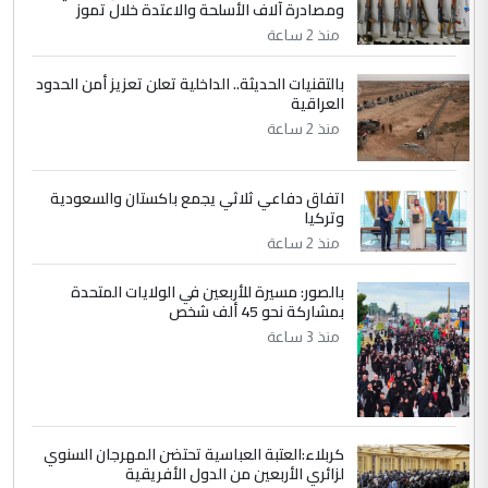
ومصادرة آلاف الأسلحة والاعتدة خلال تموز
وزير الصحة يعفي مدير مستشفى الكرخ
الموضوع :
العام في بغداد
منذ 2 ساعة
بالتقنيات الحديثة.. الداخلية تعلن تعزيز أمن الحدود
4
العراقية
سردار
منذ 2 ساعة
التعليق : واحد من عصابة علي ماما يسقط
جنسية الرافد الثالث للعراق ومن اصول عريقة
ابا فرات ...
اتفاق دفاعي ثلاثي يجمع باكستان والسعودية
الجواهري يرد على صدام حسين سل
وتركيا
الموضوع :
مضجعيك يابن الزنا (نص كامل)
منذ 2 ساعة
بالصور: مسيرة للأربعين في الولايات المتحدة
5
بمشاركة نحو 45 ألف شخص
سردار
منذ 3 ساعة
التعليق : واحد من عصابة علي ماما يسقط
جنسية الرافد الثالث للعراق ومن اصول عريقة
ابا فرات ...
الجواهري يرد على صدام حسين سل
الموضوع :
مضجعيك يابن الزنا (نص كامل)
كربلاء:العتبة العباسية تحتضن المهرجان السنوي
لزائري الأربعين من الدول الأفريقية