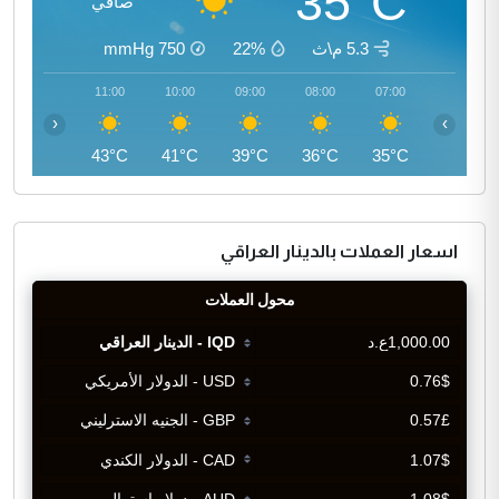
35°C
صافي
5.3 م\ث
22%
750
mmHg
12:00
11:00
10:00
09:00
08:00
07:00
‹
›
45°C
43°C
41°C
39°C
36°C
35°C
اسعار العملات بالدينار العراقي