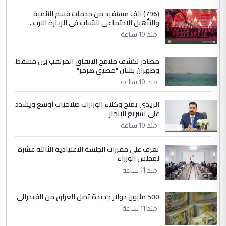
4
سردار
(796) الف مستفيد من خدمات قسم التنمية
والتأهيل الاجتماعي للشباب في الزيارة الارب...
التعليق : واحد من عصابة علي ماما يسقط
منذ 10 ساعة
جنسية الرافد الثالث للعراق ومن اصول عريقة
ابا فرات ...
مصادر تكشف ملامح الاتفاق المرتقب بين مسقط
الجواهري يرد على صدام حسين سل
الموضوع :
وطهران بشأن "مضيق هرمز"
مضجعيك يابن الزنا (نص كامل)
منذ 10 ساعة
الزيدي يمنح وكلاء الوزارات صلاحيات أوسع ويشدد
5
حيدر عاشور
على تسريع الإنجاز
التعليق : تحياتي لك استاذ حامدتركان. كلام
منذ 10 ساعة
دقيق ومسؤول؛ فالاستثمار الحقيقي للإنسان
وثروات البلد يعتمد على الكفاءة ...
تعرف على مقررات الجلسة الاعتيادية الثالثة عشرة
بين الإهمال واغتصاب الأرض.. بلاد
لمجلس الوزراء
الموضوع :
الرافدين تعاني الجفاف والتصحر!!
منذ 11 ساعة
500 مليون دولار جديدة تصل العراق من الفيدرالي
منذ 11 ساعة