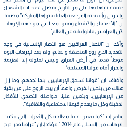
حقيقة نتباها بها على مر التأريخ بفضل تضحيات الشهداء
والجرحى وأسندته المرجعية العليا بفتواها المباركة" مضيفا،
ان "الأصدقاء والأشقاء وقفوا معنا في مواجهة الإرهاب
لأن العراقيين قاتلوا نيابة عن العالم".
وأكد، ان "انتصار العراقيين هو انتصار الإنسانية في وجه
التهديد الذي روع المنطقة والعالم، ولم يعد للإرهاب اليوم
موطأ قدماً في أرض العراق وليس لفلوله إلا الهزيمة
والفرار أمام قواتنا المسلحة".
وأضاف، ان "قواتنا تسحق الإرهابيين اينما تجدهم، وما زال
هناك من يتحين الفرص واهماً أن يبث الروح على من بقية
من الإرهابيين، ويتعين علينا مواصلة التصدي للأفكار
الدخيلة وكل ما يهدم قيمنا الاجتماعية والثقافية".
وتابع انه "كما يتعين علينا معالجة كل الثغرات التي مكنت
الإرهاب من التسلل عام 2014،" مؤكدا، ان "عراقنا قدر خرج