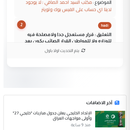
مكتب السيد احمد الصافي : لا يوجود
الموضوع :
لدينا اي حساب على الفيس بوك وتويتر
2
hadi
التعليق : قرار مستعجل جدا ولامصلحة فيه
للوزاره ولا للمواطن القرار الصائب يكون بعد
الاستماع للمدير ومغرفة ...
يتم التحديث اولا باول
وزير الصحة يعفي مدير مستشفى الكرخ
الموضوع :
العام في بغداد
3
سردار
التعليق : واحد من عصابة علي ماما يسقط
جنسية الرافد الثالث للعراق ومن اصول عريقة
ابا فرات ...
آخر الاضافات
الجواهري يرد على صدام حسين سل
الاتحاد الخليجي يعلن جدول مباريات "خليجي 27"
الموضوع :
وأولى مواجهات العراق
مضجعيك يابن الزنا (نص كامل)
منذ 9 ساعة