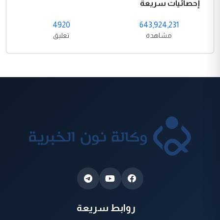
إحصائيات سريعة
4920
643,924,231
مشاهدة
تعليق
روابط سريعة