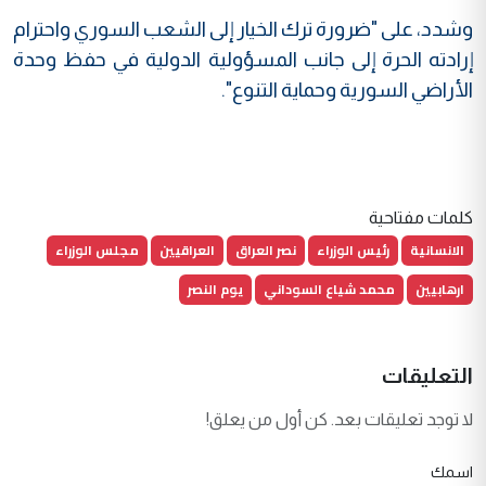
وشدد، على "ضرورة ترك الخيار إلى الشعب السوري واحترام
إرادته الحرة إلى جانب المسؤولية الدولية في حفظ وحدة
الأراضي السورية وحماية التنوع".
كلمات مفتاحية
الانسانية
رئيس الوزراء
نصر العراق
العراقيين
مجلس الوزراء
ارهابيين
محمد شياع السوداني
يوم النصر
التعليقات
لا توجد تعليقات بعد. كن أول من يعلق!
اسمك