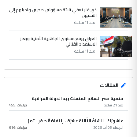
ذي قار تعفي ثلاثة مسؤولين صحيين وتحيلهم إلى
التحقيق
منذ 11 ساعة
العراق يرفع مستوى الجاهزية الأمنية ويعزز
الاستعداد القتالي
منذ 11 ساعة
المقالات
حتمية حصر السلاح المنفلت بيد الدولة العراقية
منذ 21 ساعة
قراءات :
455
عاشُورْاءُ.. السّنَةُ الثّالثةَ عشَرَة - إِنتفاضةُ صفَر…تمرّ...
الأربعاء 05 آب 2026
قراءات :
616