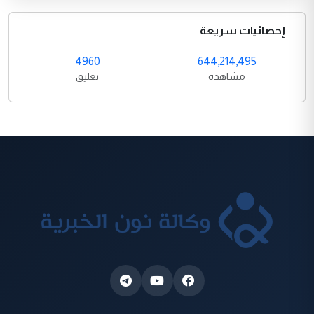
إحصائيات سريعة
4960
644,214,495
مشاهدة
تعليق