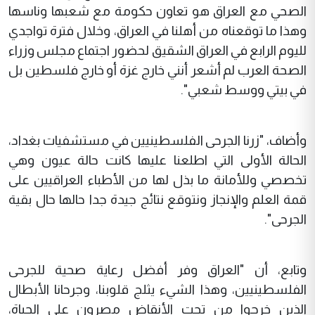
الصحي مع العراق هو تعاون حكومة مع شعبها وناسها
وهذا ما توقعناه من أهلنا في العراق، وخلال فترة تواجدي
لليوم الرابع في العراق الشقيق لحضور اجتماع مجلس وزراء
الصحة العرب لم أشعر أنني خارج غزة أو خارج فلسطين بل
في بيتي ووسط شعبي".
وأضاف، "زرنا الجرحى الفلسطينيين في مستشفيات بغداد،
الحالة الأولى التي اطلعنا عليها كانت حالة عيون وهي
تخصصي وللأمانة ما بذل لها من الأطباء العراقيين على
قمة العلم والإنجاز ونتوقع نتائج جيدة جدا حالها حال بقية
الجرحى".
وتابع، أن "العراق وفر أفضل رعاية صحية للجرحى
الفلسطينيين، وهذا الشيء يثلج قلوبنا، وجرحانا الأبطال
الذين خرجوا من تحت الأنقاض مصرون على الحياة،