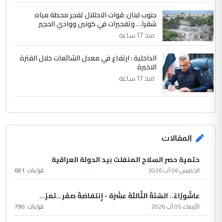
جنوب لبنان: قوات الاحتلال تفجر محطة مياه
شقرا… وتفجيرات في كونين ووادي الحجير
منذ 17 ساعة
الداخلية : ارتفاع في معدل الشائعات خلال الفترة
الاخيرة
منذ 17 ساعة
المقالات
حتمية حصر السلاح المنفلت بيد الدولة العراقية
الخميس 06 آب 2026
قراءات :
681
عاشُورْاءُ.. السّنَةُ الثّالثةَ عشَرَة - إِنتفاضةُ صفَر…تمرّ...
الأربعاء 05 آب 2026
قراءات :
790