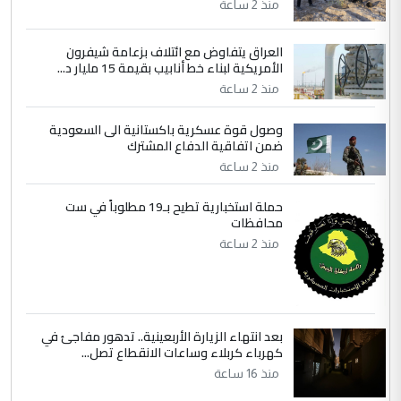
منذ 2 ساعة
جنسية الرافد الثالث للعراق ومن اصول عريقة
ابا فرات ...
العراق يتفاوض مع ائتلاف بزعامة شيفرون
الجواهري يرد على صدام حسين سل
الأمريكية لبناء خط أنابيب بقيمة 15 مليار د...
الموضوع :
مضجعيك يابن الزنا (نص كامل)
منذ 2 ساعة
وصول قوة عسكرية باكستانية الى السعودية
5
سردار
ضمن اتفاقية الدفاع المشترك
التعليق : واحد من عصابة علي ماما يسقط
منذ 2 ساعة
جنسية الرافد الثالث للعراق ومن اصول عريقة
حملة استخبارية تطيح بـ19 مطلوباً في ست
ابا فرات ...
محافظات
الجواهري يرد على صدام حسين سل
الموضوع :
منذ 2 ساعة
مضجعيك يابن الزنا (نص كامل)
بعد انتهاء الزيارة الأربعينية.. تدهور مفاجئ في
كهرباء كربلاء وساعات الانقطاع تصل...
منذ 16 ساعة