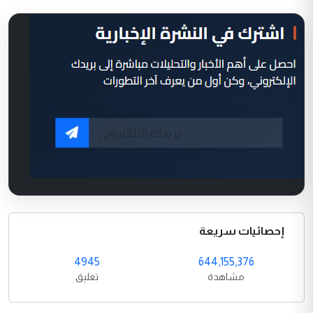
إحصائيات سريعة
4945
644,155,376
مشاهدة
تعليق