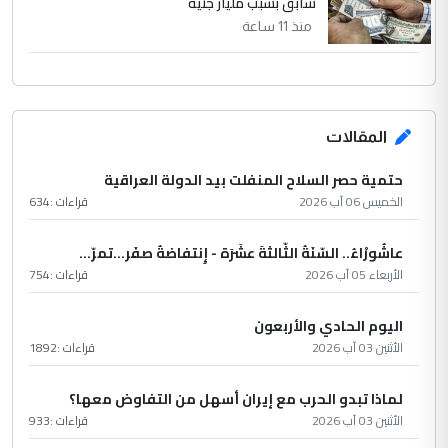
سابق بسبب مليار جنيه
منذ 11 ساعة
المقالات
حتمية حصر السلاح المنفلت بيد الدولة العراقية
الخميس 06 آب 2026
قراءات :
634
عاشُورْاءُ.. السّنَةُ الثّالثةَ عشَرَة - إِنتفاضةُ صفَر…تمرّ...
الأربعاء 05 آب 2026
قراءات :
754
اليوم الحادي والأربعون
الأثنين 03 آب 2026
قراءات :
1892
لماذا تبدو الحرب مع إيران أسهل من التفاوض معها؟
الأثنين 03 آب 2026
قراءات :
933