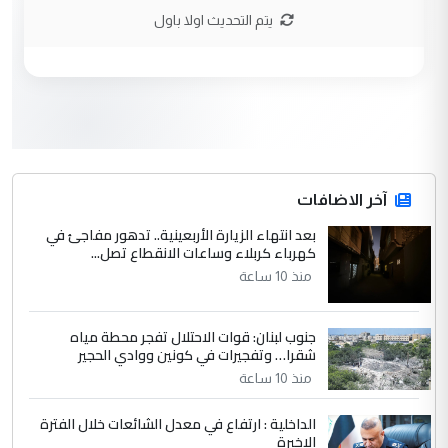
نتشرف بلقاء السيد احمد الصافي في العتبات
يتم التحديث اولا باول
الحسنية لزرع ...
مكتب السيد احمد الصافي : لا يوجود
الموضوع :
لدينا اي حساب على الفيس بوك وتويتر
3
hadi
التعليق : قرار مستعجل جدا ولامصلحة فيه
آخر الاضافات
للوزاره ولا للمواطن القرار الصائب يكون بعد
الاستماع للمدير ومغرفة ...
بعد انتهاء الزيارة الأربعينية.. تدهور مفاجئ في
كهرباء كربلاء وساعات الانقطاع تصل...
وزير الصحة يعفي مدير مستشفى الكرخ
الموضوع :
العام في بغداد
منذ 10 ساعة
جنوب لبنان: قوات الاحتلال تفجر محطة مياه
4
سردار
شقرا… وتفجيرات في كونين ووادي الحجير
التعليق : واحد من عصابة علي ماما يسقط
منذ 10 ساعة
جنسية الرافد الثالث للعراق ومن اصول عريقة
ابا فرات ...
الداخلية : ارتفاع في معدل الشائعات خلال الفترة
الاخيرة
الجواهري يرد على صدام حسين سل
الموضوع :