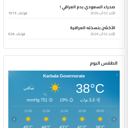
صحراء السعودي بدم العراقي !
الأحد 02 آب 2026
قراءات :
1013
الأكشن بنسخته العراقية
الأحد 02 آب 2026
قراءات :
926
الطقس اليوم
Karbala Governorate
38°C
صافي
3.3 م\ث
19%
751
mmHg
14:00
13:00
12:00
11:00
10:00
09:00
‹
›
45°C
45°C
44°C
43°C
41°C
38°C