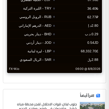
CurrencyRate
اقرأ أيضاً
جنوب لبنان: قوات الاحتلال تفجر محطة مياه
شقرا… وتفجيرات في كونين ووادي الحجير