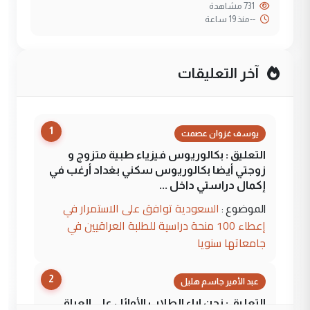
731 مشاهدة
--
منذ 19 ساعة
آخر التعليقات
1
يوسف غزوان عصمت
التعليق : بكالوريوس فيزياء طبية متزوج و
زوجتي أيضا بكالوريوس سكني بغداد أرغب في
إكمال دراستي داخل ...
السعودية توافق على الاستمرار في
الموضوع :
إعطاء 100 منحة دراسية للطلبة العراقيين في
جامعاتها سنويا
2
عبد الأمير جاسم هليل
التعليق : نحن اباء الطلاب الأوائل على العراق