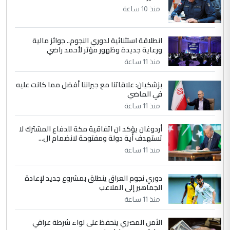
مضجعيك يابن الزنا (نص كامل)
منذ 10 ساعة
انطلاقة استثنائية لدوري النجوم.. جوائز مالية
5
سردار
ورعاية جديدة وظهور مؤثر لأحمد راضي
التعليق : واحد من عصابة علي ماما يسقط
منذ 11 ساعة
جنسية الرافد الثالث للعراق ومن اصول عريقة
ابا فرات ...
بزشكيان: علاقاتنا مع جيراننا أفضل مما كانت عليه
في الماضي
الجواهري يرد على صدام حسين سل
الموضوع :
مضجعيك يابن الزنا (نص كامل)
منذ 11 ساعة
أردوغان يؤكد ان اتفاقية مكة للدفاع المشترك لا
تستهدف أية دولة ومفتوحة لانضمام ال...
منذ 11 ساعة
دوري نجوم العراق ينطلق بمشروع جديد لإعادة
الجماهير إلى الملاعب
منذ 11 ساعة
الأمن المصري يتحفظ على لواء شرطة عراقي