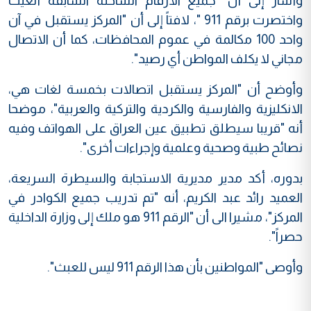
وأشار إلى أن "جميع الأرقام الساخنة السابقة ألغيت
واختصرت برقم 911 "، لافتاً إلى أن "المركز يستقبل في آن
واحد 100 مكالمة في عموم المحافظات، كما أن الاتصال
مجاني لا يكلف المواطن أي رصيد".
وأوضح أن "المركز يستقبل اتصالات بخمسة لغات هي،
الانكليزية والفارسية والكردية والتركية والعربية"، موضحا
أنه "قريبا سيطلق تطبيق عين العراق على الهواتف وفيه
نصائح طبية وصحية وعلمية وإجراءات أخرى".
بدوره، أكد مدير مديرية الاستجابة والسيطرة السريعة،
العميد رائد عبد الكريم، أنه "تم تدريب جميع الكوادر في
المركز"، مشيرا الى أن "الرقم 911 هو ملك إلى وزارة الداخلية
حصراً".
وأوصى "المواطنين بأن هذا الرقم 911 ليس للعبث".