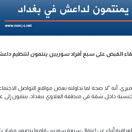
ن إلقاء القبض على سبع أفراد سوريين ينتمون لتنظيم داع
 ميري، أنه "لا صحة لما تداولته بعض مواقع التواصل الاجتم
7 أشخاص سوريي الجنسية داخل شقة في منطقة العلاوي ببغداد، ينتمون إلى
عراقية أنباء عن اعتقال سبعة سوريين قاموا بتصوير مقرات 