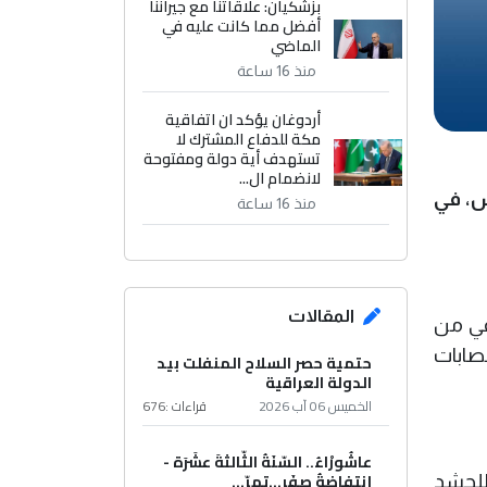
بزشكيان: علاقاتنا مع جيراننا
أفضل مما كانت عليه في
الماضي
منذ 16 ساعة
أردوغان يؤكد ان اتفاقية
مكة للدفاع المشترك لا
تستهدف أية دولة ومفتوحة
لانضمام ال...
ش، في
منذ 16 ساعة
المقالات
اعي من
 عصابات
حتمية حصر السلاح المنفلت بيد
الدولة العراقية
الخميس 06 آب 2026
قراءات :
676
عاشُورْاءُ.. السّنَةُ الثّالثةَ عشَرَة -
إِنتفاضةُ صفَر…تمرّ...
للحشد