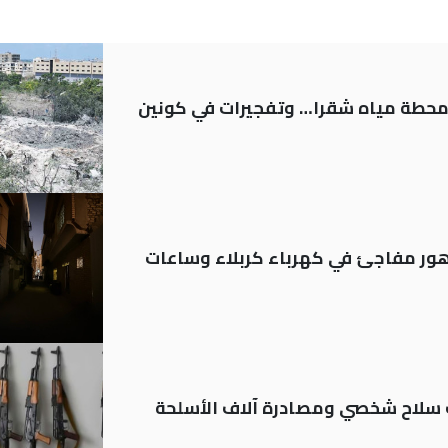
ر محطة مياه شقرا… وتفجيرات في كونين
 تدهور مفاجئ في كهرباء كربلاء وساعات
ة: تسجيل أكثر من 20 ألف سلاح شخصي ومصادرة آلاف الأسلحة