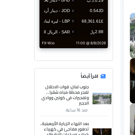
CurrencyRate
اقرأ أيضاً
جنوب لبنان: قوات الاحتلال
تفجر محطة مياه شقرا…
وتفجيرات في كونين ووادي
الحجير
منذ 16 ساعة
بعد انتهاء الزيارة الأربعينية..
تدهور مفاجئ في كهرباء
كربلاء وساعات الانقطاع