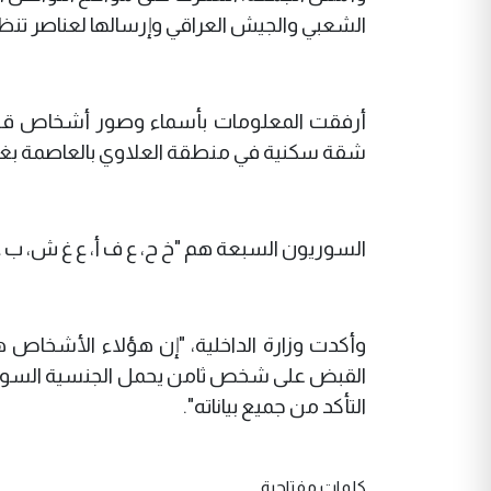
الشعبي والجيش العراقي وإرسالها لعناصر تن
أرفقت المعلومات بأسماء وصور أشخاص قيل إن
شقة سكنية في منطقة العلاوي بالعاصمة بغد
السوريون السبعة هم "خ ح، ع ف أ، ع غ ش، ب ع ا،
وأكدت وزارة الداخلية، "إن هؤلاء الأشخاص ه
القبض على شخص ثامن يحمل الجنسية السورية أ
التأكد من جميع بياناته".
كلمات مفتاحية