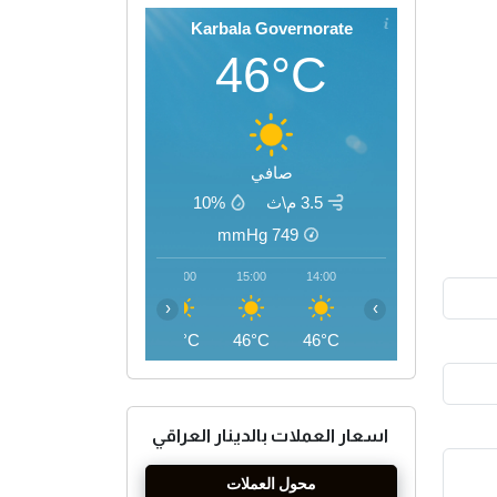
Karbala Governorate
46°C
صافي
3.5 م\ث
10%
mmHg
749
18:00
17:00
16:00
15:00
14:00
‹
›
44°C
45°C
46°C
46°C
46°C
اسعار العملات بالدينار العراقي