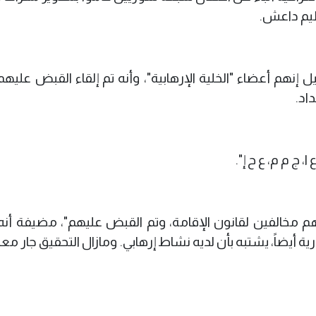
ظيم داعش.
هم أعضاء "الخلية الإرهابية"، وأنه تم إلقاء القبض عليهم
اد.
 ج م م، ع ح إ".
م مخالفين لقانون الإقامة، وتم القبض عليهم"، مضيفة أنه 
يضاً، يشتبه بأن لديه نشاط إرهابي. ومازال التحقيق جار مع