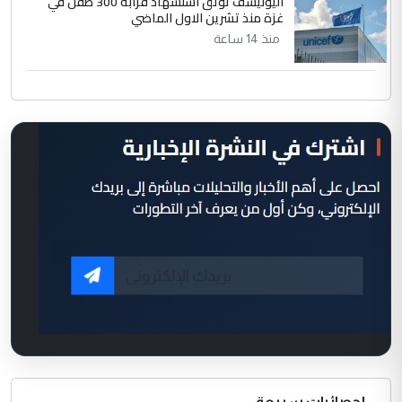
اليونيسف توثق استشهاد قرابة 300 طفل في
غزة منذ تشرين الاول الماضي
منذ 14 ساعة
إحصائيات سريعة