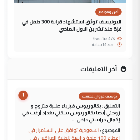
أمن ومجتمع
اليونيسف توثق استشهاد قرابة 300 طفل في
غزة منذ تشرين الاول الماضي
478 مشاهدة
--
منذ 14 ساعة
آخر التعليقات
1
يوسف غزوان عصمت
التعليق : بكالوريوس فيزياء طبية متزوج و
زوجتي أيضا بكالوريوس سكني بغداد أرغب في
إكمال دراستي داخل ...
السعودية توافق على الاستمرار في
الموضوع :
إعطاء 100 منحة دراسية للطلبة العراقيين في