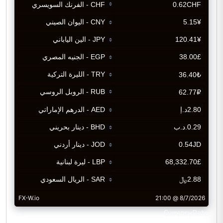
CurrencyRate