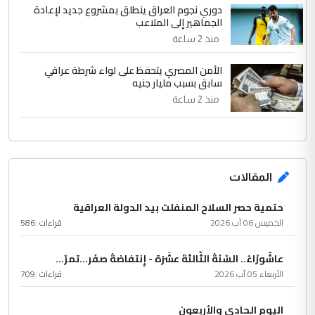
دوري نجوم العراق ينطلق بمشروع جديد لإعادة
الجماهير إلى الملاعب
منذ 2 ساعة
الأمن المصري يتحفظ على لواء شرطة عراقي
سابق بسبب مليار جنيه
منذ 2 ساعة
المقالات
حتمية حصر السلاح المنفلت بيد الدولة العراقية
الخميس 06 آب 2026
قراءات :
586
عاشُورْاءُ.. السّنَةُ الثّالثةَ عشَرَة - إِنتفاضةُ صفَر…تمرّ...
الأربعاء 05 آب 2026
قراءات :
709
اليوم الحادي والأربعون