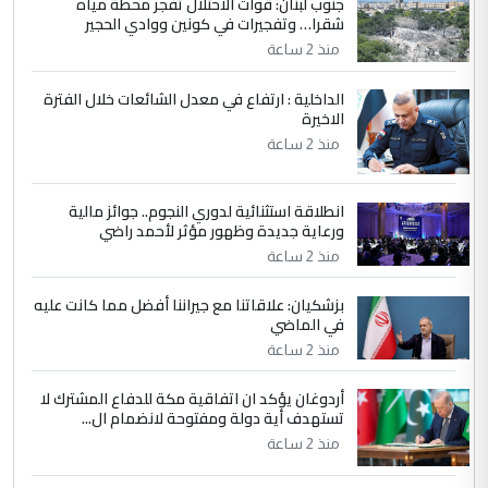
جنوب لبنان: قوات الاحتلال تفجر محطة مياه
4
سردار
شقرا… وتفجيرات في كونين ووادي الحجير
التعليق : واحد من عصابة علي ماما يسقط
منذ 2 ساعة
جنسية الرافد الثالث للعراق ومن اصول عريقة
ابا فرات ...
الداخلية : ارتفاع في معدل الشائعات خلال الفترة
الاخيرة
الجواهري يرد على صدام حسين سل
الموضوع :
مضجعيك يابن الزنا (نص كامل)
منذ 2 ساعة
انطلاقة استثنائية لدوري النجوم.. جوائز مالية
5
سردار
ورعاية جديدة وظهور مؤثر لأحمد راضي
التعليق : واحد من عصابة علي ماما يسقط
منذ 2 ساعة
جنسية الرافد الثالث للعراق ومن اصول عريقة
ابا فرات ...
بزشكيان: علاقاتنا مع جيراننا أفضل مما كانت عليه
في الماضي
الجواهري يرد على صدام حسين سل
الموضوع :
مضجعيك يابن الزنا (نص كامل)
منذ 2 ساعة
أردوغان يؤكد ان اتفاقية مكة للدفاع المشترك لا
تستهدف أية دولة ومفتوحة لانضمام ال...
منذ 2 ساعة