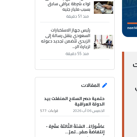
لواء شرطة عراقي سابق
بسبب مليار جنيه
منذ 51 دقيقة
رئيس جهاز الاستخبارات
السعودي ينقل رسالة إلى
الزيدي تتضمن تجديد دعوته
لزيارة الر...
منذ 55 دقيقة
ت
المقالات
حتمية حصر السلاح المنفلت بيد
الدولة العراقية
الخميس 06 آب 2026
قراءات :
577
عاشُورْاءُ.. السّنَةُ الثّالثةَ عشَرَة -
إِنتفاضةُ صفَر…تمرّ...