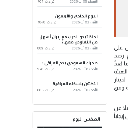
الأربعاء 05 آب 2026
قراءات :
701
اليوم الحادي والأربعون
الأثنين 03 آب 2026
قراءات :
1848
لماذا تبدو الحرب مع إيران أسهل
من التفاوض معها؟
ولا سيما أحكام المادة (10) التي تنص على
الأثنين 03 آب 2026
قراءات :
889
م رصد
صحراء السعودي بدم العراقي !
ُعدُّ
الأحد 02 آب 2026
قراءات :
970
لهيئة
لدينار
الأكشن بنسخته العراقية
ة وفق
الأحد 02 آب 2026
قراءات :
886
لاً عن
جاباً
الطقس اليوم