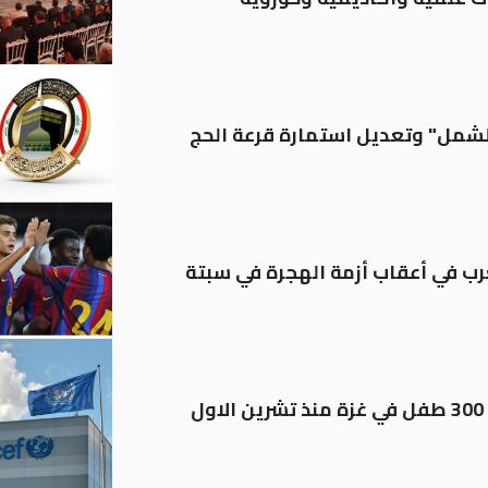
الشمل" وتعديل استمارة قرعة الحج
رب في أعقاب أزمة الهجرة في سبتة
اليونيسف توثق استشهاد قرابة 300 طفل في غزة منذ تشرين الاول