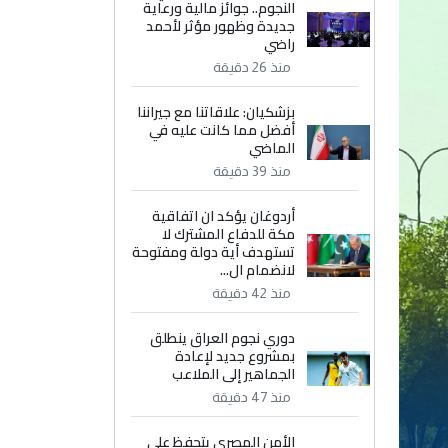
النجوم.. جوائز مالية ورعاية
جديدة وظهور مؤثر لأحمد
راضي
منذ 26 دقيقة
بزشكيان: علاقاتنا مع جيراننا
أفضل مما كانت عليه في
الماضي
منذ 39 دقيقة
أردوغان يؤكد ان اتفاقية
مكة للدفاع المشترك لا
تستهدف أية دولة ومفتوحة
لانضمام ال...
منذ 42 دقيقة
دوري نجوم العراق ينطلق
بمشروع جديد لإعادة
الجماهير إلى الملاعب
منذ 47 دقيقة
الأمن المصري يتحفظ على