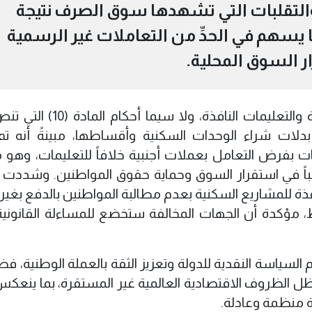
 والتقلبات التي تشهدها سوق الصرف نتيجة
ما يسهم في الحدِّ من التعاملات غير الرسمية
ر السوق المحلية.
‏وأوضحت أن هذا الإجراء يستند إلى الأنظمة والتعليمات النافذة، 
 بدلات شراء الوحدات السكنية وأقساطها، مبينةً أنه ت
رض التعامل بعملات أجنبية خلافاً للتعليمات، وهو ما ي
اً في استقرار السوق وحماية حقوق المواطنين. ‏وشددت ا
ذة للمشاريع السكنية بعدم مطالبة المواطنين بالدفع بغير ا
ط، مؤكدة أن الجهات المخالفة ستخضع للمساءلة القانوني
السياسة النقدية للدولة وتعزيز الثقة بالعملة الوطنية، فض
 الظروف الاقتصادية العالمية غير المستقرة، بما ينعكس إي
 منظمة وعادلة.