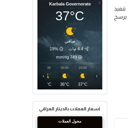
Karbala Governorate
تنفيذ
37°C
ا يرسخ
صافي
4.4 م\ث
19%
mmHg
749
03:00
02:00
01:00
00:00
23:00
‹
›
34°C
34°C
35°C
36°C
37°C
اسعار العملات بالدينار العراقي