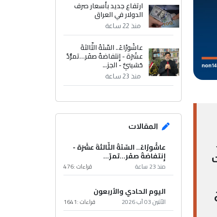
ارتفاع جديد بأسعار صرف
الدولار في العراق
منذ 22 ساعة
عاشُورْاءُ.. السّنَةُ الثّالثةَ
عشَرَة - إِنتفاضةُ صفَر…تمرُّدٌ
حُسَينيٌّ - الجز...
منذ 23 ساعة
المقالات
عاشُورْاءُ.. السّنَةُ الثّالثةَ عشَرَة -
إِنتفاضةُ صفَر…تمرّ...
ت
منذ 23 ساعة
قراءات :
476
اليوم الحادي والأربعون
الأثنين 03 آب 2026
قراءات :
1641