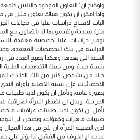
واوضح ان" التعاون الموجود حاليا بين جام
واذا امكن ان يكون هناك تعاون مثيل في مجا
اليات لافتتاح دراسات عليا في مجالات الج
فترة محددة وتقدمونها لنا بالتعاون مع ال
توفير دراسات عليا تخصصية معقدة للنساء
الدراسة في تلك التخصصات المعقدة، وحتما 
السنة التي بعدها، وهكذا يصبح العدد في ازد
بنسبة جيدة، ومن جملة التخصصات الطبية 
حاليا من يشخص كثير من تلك الحالات الم
بصورة عامة، ونأمل ان يكون لدينا طبيبات 
الجراحية، وبدل ان تضطر المرأة العراقية 
نأمل ان تكون لدينا طبيبات عراقيات متخصص
طبيبات ماهرات وكفؤات، ويحتجن الى التوجه
لدى الطبيبة المرأة ان تلج في هذا المجا
عدمه او الخوف من الفشل ما يؤثر على مس