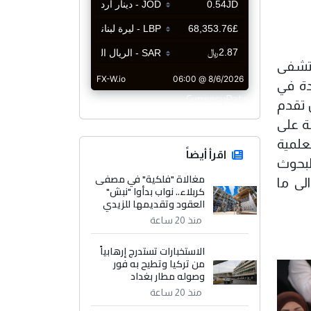
مستشفى
دة في
CurrencyRate
 تقدم
ة على
علمية
اقرأ أيضاً
لبحوث
مغالاة "فلكية" في مصفى
لى ما
كربلاء.. نواب بدأوا "نبش"
العقود وتقديمها للزيدي
منذ 20 ساعة
الاستخبارات تستدرج إرهابياً
من تركيا وتطيح به فور
وصوله مطار بغداد
منذ 20 ساعة