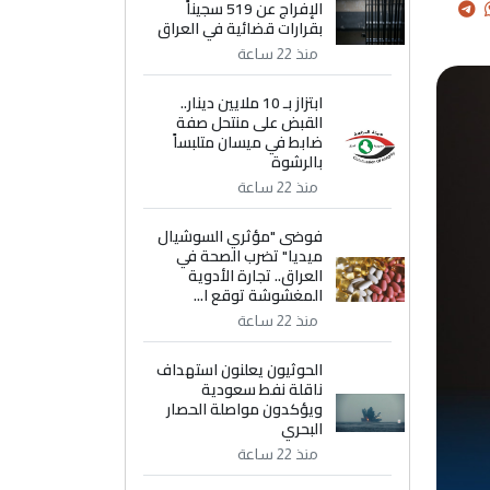
الإفراج عن 519 سجيناً
بقرارات قضائية في العراق
منذ 22 ساعة
ابتزاز بـ 10 ملايين دينار..
القبض على منتحل صفة
ضابط في ميسان متلبساً
بالرشوة
منذ 22 ساعة
فوضى "مؤثري السوشيال
ميديا" تضرب الصحة في
العراق.. تجارة الأدوية
المغشوشة توقع ا...
منذ 22 ساعة
الحوثيون يعلنون استهداف
ناقلة نفط سعودية
ويؤكدون مواصلة الحصار
البحري
منذ 22 ساعة