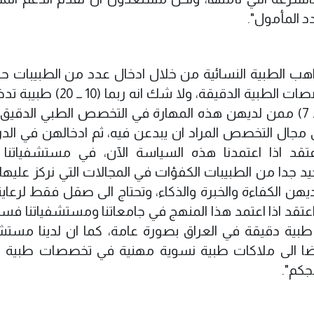
د المأمول".
واهب الطبية النسائية من خلال ادخال عدد من الطبيبات ح
مرحلة العمل كطبيبة مقيمة في مثل التخصصات الطبية الدقيقة، ولا ش
تلك التخصصات وممكن ان نكتشف ان (5 ــ 7) ممن لديهن هذه المهارة في التخصص الطبي الد
ي مجال التخصص المراد ان يبدعن فيه، ثم ادخالهن في الد
تقد اذا اعتمدنا هذه السياسة الآن، في مستشفياتنا 
 جدا من الطبيبات الكفؤات في المجالات التي نركز عليها،
ديهن الكفاءة والخبرة والذكاء، وتحتاج الى صقل فقط لرعاي
عتقد اذا اعتمد هذا المنهج في جامعاتنا ومستشفياتنا ف
ية دقيقة في العراق بصورة عامة، كما ان لدينا مست
ايضا الى ملاكات طبية نسوية مهنية في تخصصات طبية 
جكم".