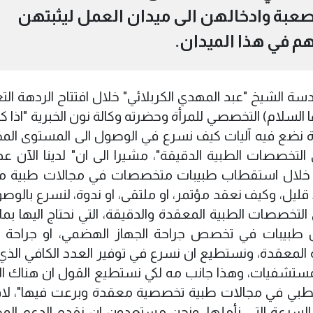
صعبة وادخالهن الى ميدان العمل ليثبتهن
م في هذا الميدان.
سة الشيخ "عبد المهدي الكربلائي" خلال افتتاح الردهة التع
لسلام) التخصصي للمرأة وحضرته وكالة نون الخبرية "اذا ك
أة نضع فيه آليات كيف نسرع في الوصول الى المستوى ال
لتخصصات الطبية الدقيقة"، مشيرا الى ان" لدينا الآن ع
 خلال استقطاب طبيبات متخصصات في مجالات طبية م
 قليل، وكيف نعقد مؤتمر، او ملتقى، او ندوة، لنسرع بالوصو
تخصصات الطبية المعقدة والدقيقة، التي نحتاج اليها بما 
ال طبيبات في تخصص جراحة الجهاز الهضمي، او جراحة ا
المعقدة، ونستطيع ان نسرع في توفير العدد الكافي الذي 
ستشفيات، وهذا جانب مه لكي نستطيع القول ان هناك ال
لطبي في مجالات طبية تخصصية معقدة وبرعت فيها"، لافت
بالسرعة التي نأملها، ونحن مستعدون ان نقدم الدعم ال