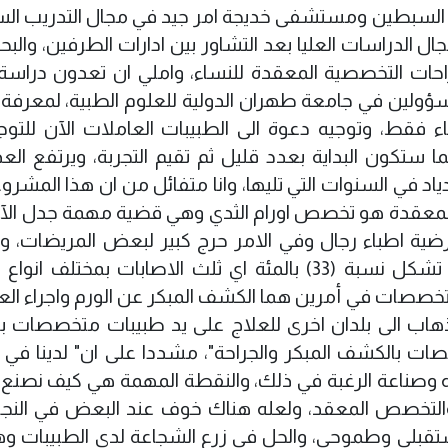
عة السبطين ومستشفى خديجة امر جيد في مجال التدريب الس
ل الدراسات العليا بعد التشاور بين ادارات الطرفين، والب
راحات التخصصية المعقدة للنساء، واملي ان تعدون دراسة
مسؤولين في جامعة طهران الدولية للعلوم الطبية، لمعرفة 
 فقط، وتوجيه دعوة الى الطبيبات العاملات الآن للتوج
ستكون البداية بعدد قليل ثم تقيم التجربة، ويرتفع الع
ياد في السنوات التي تليها، وانا متفائل من ان هذا المشرو
المعقدة هو تخصص اورام الثدي وهي قضية مهمة جدل الآن
رضية اطباء رجال وفي الامر حرج كبير لبعض المريضات،
الاحصائيات فإن نسبة الاصابة بأورام الثدي تشكل نسبة (33) بالمئة اي ثلث الاصابات بمختلف 
متخصصات في أمرين هما الكشف المبكر عن الورم واجراء الع
للذهاب الى بلدان اخرى للعلاج على يد طبيبات متخصصات با
ات بالكشف المبكر والجراحة"، مشددا على ان" لدينا في ا
 وصناعة الرغبة في ذلك، والنقطة المهمة هي كيف نصنع ا
ل والتخصص المعقد، ولعله هناك خوف عند البعض في النج
تقبلي وطموحي، والحل في زرع الشجاعة لدى الطبيبات وه