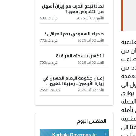
لماذا تبدو الحرب مع إيران أسهل
من التفاوض معها؟
الأثنين 03 آب 2026
قراءات :
688
صحراء السعودي بدم العراقي !
الأحد 02 آب 2026
قراءات :
772
ليمية
ان من
الأكشن بنسخته العراقية
مطلوب
الأحد 02 آب 2026
قراءات :
700
دد من
عقدة
إعلان حكومة الإمام الحسين في
زيارة الأربعين.. رمزية التغيير...
ل الى
الأحد 02 آب 2026
قراءات :
2558
يوازي
لجملة
نأمله
طبيبة
الطقس اليوم
ا الى
Karbala Governorate
مطلوب