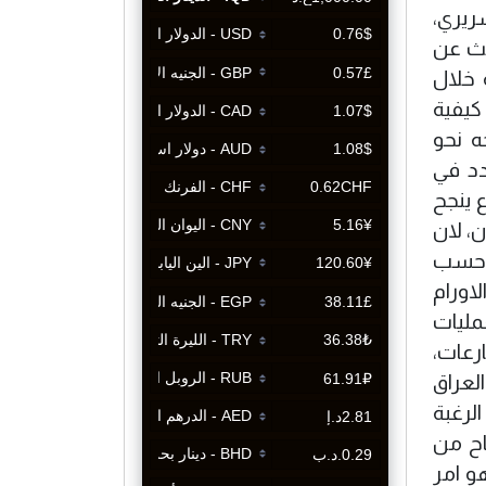
ريري،
حث عن
 خلال
كيفية
ه نحو
دد في
ع ينجح
، لان
 وحسب
انواع الاورام
مليات
رعات،
لعراق
لرغبة
اح من
و امر