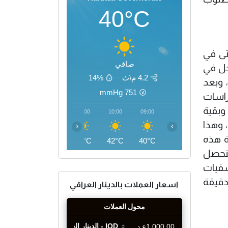
40°C
تى في
صافي
ك انه ربما (10 ــ 20) طبيبة تدخل في
4.2 م\ث
14%
قيق، وبعد
mmHg
751
راسات
وبقية
13:00
12:00
11:00
10:00
09:00
 وهذا
‹
›
ة هذه
47°C
46°C
44°C
42°C
40°C
سنحصل
شفيات
دقيقة
اسعار العملات بالدينار العراقي