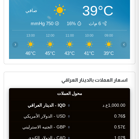
39°C
صافي
6 م\ث
16%
750
mmHg
14:00
13:00
12:00
11:00
10:00
09:00
‹
›
46°C
46°C
45°C
43°C
41°C
39°C
اسعار العملات بالدينار العراقي