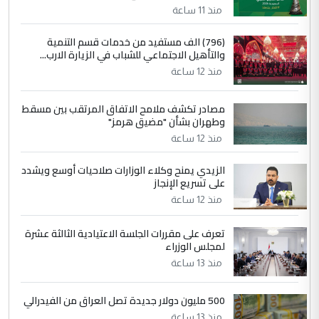
منذ 11 ساعة
4
سردار
(796) الف مستفيد من خدمات قسم التنمية
والتأهيل الاجتماعي للشباب في الزيارة الارب...
التعليق : واحد من عصابة علي ماما يسقط
منذ 12 ساعة
جنسية الرافد الثالث للعراق ومن اصول عريقة
ابا فرات ...
مصادر تكشف ملامح الاتفاق المرتقب بين مسقط
الجواهري يرد على صدام حسين سل
الموضوع :
وطهران بشأن "مضيق هرمز"
مضجعيك يابن الزنا (نص كامل)
منذ 12 ساعة
الزيدي يمنح وكلاء الوزارات صلاحيات أوسع ويشدد
5
حيدر عاشور
على تسريع الإنجاز
التعليق : تحياتي لك استاذ حامدتركان. كلام
منذ 12 ساعة
دقيق ومسؤول؛ فالاستثمار الحقيقي للإنسان
وثروات البلد يعتمد على الكفاءة ...
تعرف على مقررات الجلسة الاعتيادية الثالثة عشرة
بين الإهمال واغتصاب الأرض.. بلاد
لمجلس الوزراء
الموضوع :
الرافدين تعاني الجفاف والتصحر!!
منذ 13 ساعة
500 مليون دولار جديدة تصل العراق من الفيدرالي
منذ 13 ساعة