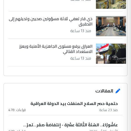
ذي قار تعفي ثلاثة مسؤولين صحيين وتحيلهم إلى
التحقيق
منذ 13 ساعة
العراق يرفع مستوى الجاهزية الأمنية ويعزز
الاستعداد القتالي
منذ 13 ساعة
المقالات
حتمية حصر السلاح المنفلت بيد الدولة العراقية
منذ 23 ساعة
قراءات :
478
عاشُورْاءُ.. السّنَةُ الثّالثةَ عشَرَة - إِنتفاضةُ صفَر…تمرّ...