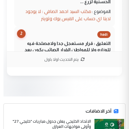
الحسنية لزرع ...
مكتب السيد احمد الصافي : لا يوجود
الموضوع :
لدينا اي حساب على الفيس بوك وتويتر
2
hadi
التعليق : قرار مستعجل جدا ولامصلحة فيه
للوزاره ولا للمواطن القرار الصائب يكون بعد
الاستماع للمدير ومغرفة ...
يتم التحديث اولا باول
وزير الصحة يعفي مدير مستشفى الكرخ
الموضوع :
العام في بغداد
3
سردار
التعليق : واحد من عصابة علي ماما يسقط
جنسية الرافد الثالث للعراق ومن اصول عريقة
ابا فرات ...
آخر الاضافات
الجواهري يرد على صدام حسين سل
الاتحاد الخليجي يعلن جدول مباريات "خليجي 27"
الموضوع :
وأولى مواجهات العراق
مضجعيك يابن الزنا (نص كامل)