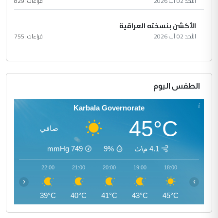
الأحد 02 آب 2026
قراءات :
829
الأكشن بنسخته العراقية
الأحد 02 آب 2026
قراءات :
755
الطقس اليوم
Karbala Governorate
45°C
صافي
4.1 م\ث
9%
749
mmHg
23:00
22:00
21:00
20:00
19:00
18:00
‹
›
37°C
39°C
40°C
41°C
43°C
45°C