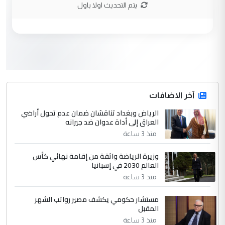
يتم التحديث اولا باول
وزير الصحة يعفي مدير مستشفى الكرخ
الموضوع :
العام في بغداد
3
سردار
التعليق : واحد من عصابة علي ماما يسقط
جنسية الرافد الثالث للعراق ومن اصول عريقة
ابا فرات ...
آخر الاضافات
الجواهري يرد على صدام حسين سل
الرياض وبغداد تناقشان ضمان عدم تحول أراضي
الموضوع :
العراق إلى أداة عدوان ضد جيرانه
مضجعيك يابن الزنا (نص كامل)
منذ 3 ساعة
4
سردار
وزيرة الرياضة واثقة من إقامة نهائي كأس
العالم 2030 في إسبانيا
التعليق : واحد من عصابة علي ماما يسقط
منذ 3 ساعة
جنسية الرافد الثالث للعراق ومن اصول عريقة
ابا فرات ...
مستشار حكومي يكشف مصير رواتب الشهر
الجواهري يرد على صدام حسين سل
الموضوع :
المقبل
مضجعيك يابن الزنا (نص كامل)
منذ 3 ساعة