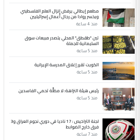
مطعم إيطالي يرفض إنزال العلم الفلسطيني
5
حيدر عاشور
ويخسر روادا من رجال أعمال إسرائيليين
التعليق : تحياتي لك استاذ حامدتركان. كلام
منذ 4 ساعة
دقيق ومسؤول؛ فالاستثمار الحقيقي للإنسان
تين "طقطق" المحلي يتصدر مبيعات سوق
وثروات البلد يعتمد على الكفاءة ...
السليمانية للجملة
بين الإهمال واغتصاب الأرض.. بلاد
الموضوع :
منذ 5 ساعة
الرافدين تعاني الجفاف والتصحر!!
الكويت تقرر إغلاق المدرسة الإيرانية
منذ 5 ساعة
رئيس هيئة النزاهة: لا مظلَّة تحمي الفاسدين
منذ 5 ساعة
لجنة التراخيص : 17 ناديا في دوري نجوم العراق و3
فرق خارج الضوابط
منذ 7 ساعة