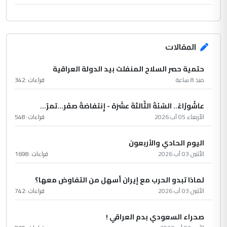
المقالات
حتمية حصر السلاح المنفلت بيد الدولة العراقية
منذ 8 ساعة
قراءات :
342
عاشُورْاءُ.. السّنَةُ الثّالثةَ عشَرَة - إِنتفاضةُ صفَر…تمرّ...
الأربعاء 05 آب 2026
قراءات :
548
اليوم الحادي والأربعون
الأثنين 03 آب 2026
قراءات :
1698
لماذا تبدو الحرب مع إيران أسهل من التفاوض معها؟
الأثنين 03 آب 2026
قراءات :
742
صحراء السعودي بدم العراقي !