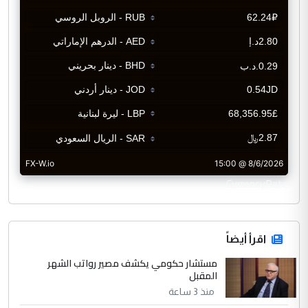
CurrencyRate
اقرأ أيضاً
مستشار حكومي يكشف مصير رواتب الشهر
المقبل
منذ 3 ساعة