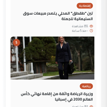
إقتصادية
تين "طقطق" المحلي يتصدر مبيعات سوق
السليمانية للجملة
355 مشاهدة
--
منذ 5 ساعة
5
رياضية
وزيرة الرياضة واثقة من إقامة نهائي كأس
العالم 2030 في إسبانيا
351 مشاهدة