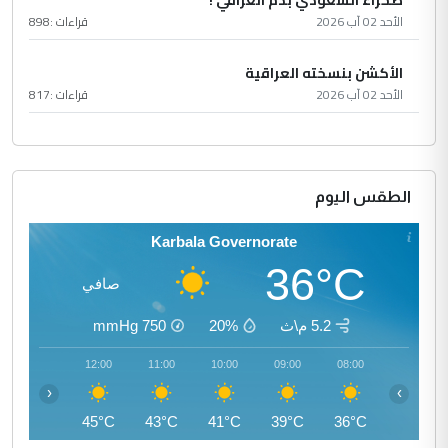
الأحد 02 آب 2026
قراءات :
898
الأكشن بنسخته العراقية
الأحد 02 آب 2026
قراءات :
817
الطقس اليوم
Karbala Governorate
36°C
صافي
5.2 م\ث
20%
750
mmHg
13:00
12:00
11:00
10:00
09:00
08:00
‹
›
46°C
45°C
43°C
41°C
39°C
36°C