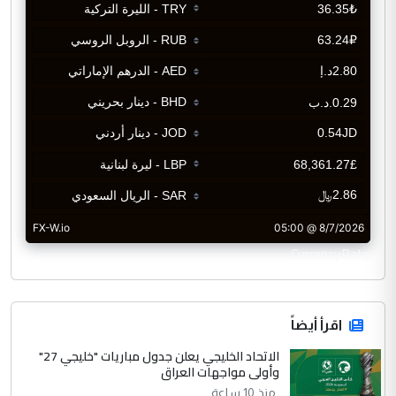
CurrencyRate
اقرأ أيضاً
الاتحاد الخليجي يعلن جدول مباريات "خليجي 27"
وأولى مواجهات العراق
منذ 10 ساعة