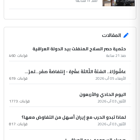
منذ 11 ساعة
المقالات
حتمية حصر السلاح المنفلت بيد الدولة العراقية
منذ 21 ساعة
قراءات :
460
عاشُورْاءُ.. السّنَةُ الثّالثةَ عشَرَة - إِنتفاضةُ صفَر…تمرّ...
الأربعاء 05 آب 2026
قراءات :
619
اليوم الحادي والأربعون
الأثنين 03 آب 2026
قراءات :
1773
لماذا تبدو الحرب مع إيران أسهل من التفاوض معها؟
الأثنين 03 آب 2026
قراءات :
817
صحراء السعودي بدم العراقي !