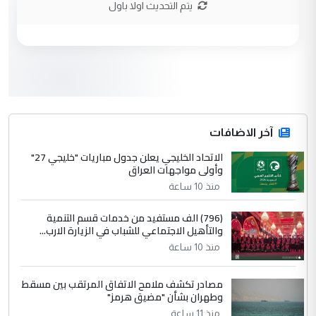
يتم التحديث اولا باول
وزير الصحة يعفي مدير مستشفى الكرخ
الموضوع :
العام في بغداد
3
سردار
التعليق : واحد من عصابة علي ماما يسقط
جنسية الرافد الثالث للعراق ومن اصول عريقة
ابا فرات ...
آخر الاضافات
الجواهري يرد على صدام حسين سل
الاتحاد الخليجي يعلن جدول مباريات "خليجي 27"
الموضوع :
وأولى مواجهات العراق
مضجعيك يابن الزنا (نص كامل)
منذ 10 ساعة
4
سردار
(796) الف مستفيد من خدمات قسم التنمية
والتأهيل الاجتماعي للشباب في الزيارة الارب...
التعليق : واحد من عصابة علي ماما يسقط
منذ 10 ساعة
جنسية الرافد الثالث للعراق ومن اصول عريقة
ابا فرات ...
مصادر تكشف ملامح الاتفاق المرتقب بين مسقط
الجواهري يرد على صدام حسين سل
الموضوع :
وطهران بشأن "مضيق هرمز"
مضجعيك يابن الزنا (نص كامل)
منذ 11 ساعة