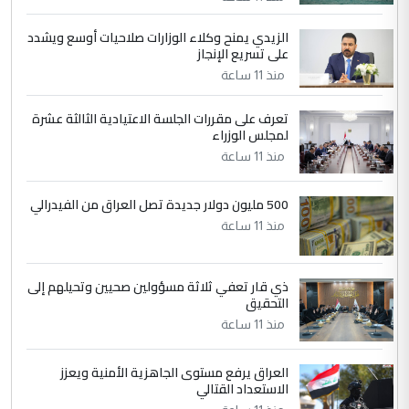
الزيدي يمنح وكلاء الوزارات صلاحيات أوسع ويشدد
5
حيدر عاشور
على تسريع الإنجاز
التعليق : تحياتي لك استاذ حامدتركان. كلام
منذ 11 ساعة
دقيق ومسؤول؛ فالاستثمار الحقيقي للإنسان
وثروات البلد يعتمد على الكفاءة ...
تعرف على مقررات الجلسة الاعتيادية الثالثة عشرة
بين الإهمال واغتصاب الأرض.. بلاد
لمجلس الوزراء
الموضوع :
الرافدين تعاني الجفاف والتصحر!!
منذ 11 ساعة
500 مليون دولار جديدة تصل العراق من الفيدرالي
منذ 11 ساعة
ذي قار تعفي ثلاثة مسؤولين صحيين وتحيلهم إلى
التحقيق
منذ 11 ساعة
العراق يرفع مستوى الجاهزية الأمنية ويعزز
الاستعداد القتالي