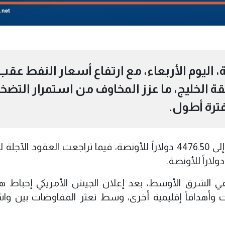
 اليوم الأربعاء، مع ارتفاع أسعار النفط عقب
ة الخليج، ما عزز المخاوف من استمرار التضخ
فترة أطول.
وانخفض سعر الذهب الفوري بنسبة 0.2% إلى 4476.50 دولاراً للأونصة، فيما تراجعت العقود ا
ت في الشرق الأوسط، بعد إعلان الجيش الأمريكي إحباط 
يت وأهدافاً إقليمية أخرى، وسط تعثر المفاوضات بين و