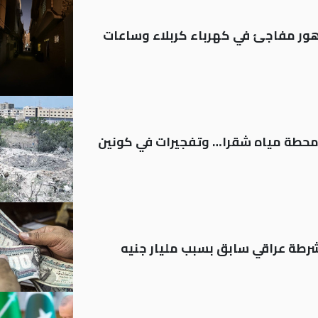
 تدهور مفاجئ في كهرباء كربلاء وساعات
ر محطة مياه شقرا… وتفجيرات في كونين
رطة عراقي سابق بسبب مليار جنيه