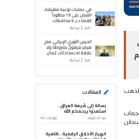
في عمليات نوعية متفرقة..
القبض على 19 مطلوباً
للقضاء بـ 6 محافظات
منذ 2 ساعة
الحرس الثوري الإيراني: فتح
هرمز مرهونٌ بشروطنا ولا
علاقة له بمحادثات عُمان
م
منذ 2 ساعة
لآجلة للذهب
المقالات
رسالة إلى شيعة العراق..
استعدوا يرحمكم الله
هجمات
منذ 8 دقيقة
قراءات :
45
اشنطن
انهيار الأخلاق الرقمية.. ظاهرة