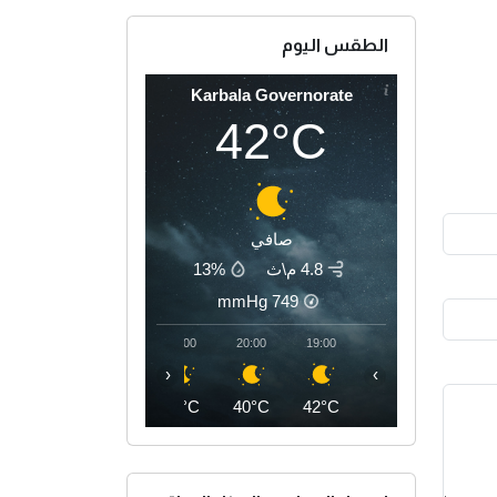
الطقس اليوم
Karbala Governorate
42°C
صافي
4.8 م\ث
13%
mmHg
749
23:00
22:00
21:00
20:00
19:00
‹
›
37°C
38°C
39°C
40°C
42°C