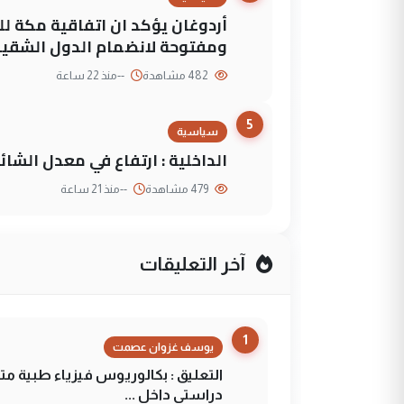
أردوغان يؤكد ان اتفاقية مكة لل
ومفتوحة لانضمام الدول الشقي
482 مشاهدة
--
منذ 22 ساعة
5
سياسية
الداخلية : ارتفاع في معدل الشائع
479 مشاهدة
--
منذ 21 ساعة
آخر التعليقات
1
يوسف غزوان عصمت
التعليق : بكالوريوس فيزياء طبية م
دراستي داخل ...