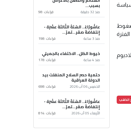
الشتائم والطعن بالأعراض
بسبب...
ء السياسة
منذ 32 دقيقة
قراءات :
98
 ضغوط
عاشُورْاءُ.. السّنَةُ الثّالثةَ عشَرَة -
إِنتفاضةُ صفَر…تمرّ...
لفترة
منذ 3 ساعة
قراءات :
198
خيوط الظل.. الاكتفاء بالجميلي
ت الفضة بنسبة 0.5%، والبلاتين 0.2%، والبلاديوم
منذ 4 ساعة
قراءات :
178
حتمية حصر السلاح المنفلت بيد
الدولة العراقية
الخميس 06 آب 2026
قراءات :
698
 الذهب
عاشُورْاءُ.. السّنَةُ الثّالثةَ عشَرَة -
إِنتفاضةُ صفَر…تمرّ...
الأربعاء 05 آب 2026
قراءات :
814