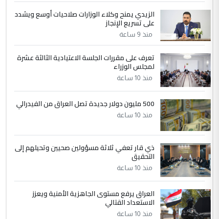
الزيدي يمنح وكلاء الوزارات صلاحيات أوسع ويشدد
5
حيدر عاشور
على تسريع الإنجاز
التعليق : تحياتي لك استاذ حامدتركان. كلام
منذ 9 ساعة
دقيق ومسؤول؛ فالاستثمار الحقيقي للإنسان
وثروات البلد يعتمد على الكفاءة ...
تعرف على مقررات الجلسة الاعتيادية الثالثة عشرة
بين الإهمال واغتصاب الأرض.. بلاد
لمجلس الوزراء
الموضوع :
الرافدين تعاني الجفاف والتصحر!!
منذ 10 ساعة
500 مليون دولار جديدة تصل العراق من الفيدرالي
منذ 10 ساعة
ذي قار تعفي ثلاثة مسؤولين صحيين وتحيلهم إلى
التحقيق
منذ 10 ساعة
العراق يرفع مستوى الجاهزية الأمنية ويعزز
الاستعداد القتالي
منذ 10 ساعة