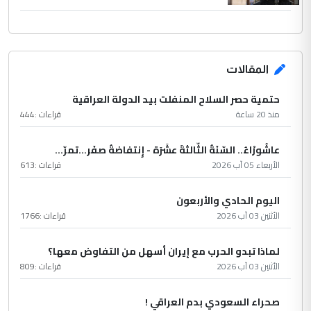
المقالات
حتمية حصر السلاح المنفلت بيد الدولة العراقية
منذ 20 ساعة
قراءات :
444
عاشُورْاءُ.. السّنَةُ الثّالثةَ عشَرَة - إِنتفاضةُ صفَر…تمرّ...
الأربعاء 05 آب 2026
قراءات :
613
اليوم الحادي والأربعون
الأثنين 03 آب 2026
قراءات :
1766
لماذا تبدو الحرب مع إيران أسهل من التفاوض معها؟
الأثنين 03 آب 2026
قراءات :
809
صحراء السعودي بدم العراقي !