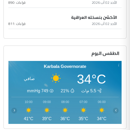
الأحد 02 آب 2026
قراءات :
890
الأكشن بنسخته العراقية
الأحد 02 آب 2026
قراءات :
811
الطقس اليوم
Karbala Governorate
34°C
صافي
5.5 م\ث
21%
749
mmHg
11:00
10:00
09:00
08:00
07:00
06:00
‹
›
43°C
41°C
39°C
36°C
35°C
34°C