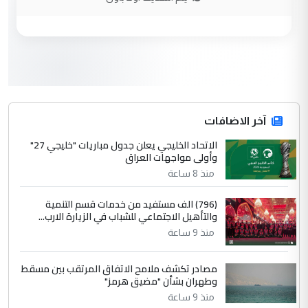
وزير الصحة يعفي مدير مستشفى الكرخ
الموضوع :
العام في بغداد
3
سردار
التعليق : واحد من عصابة علي ماما يسقط
جنسية الرافد الثالث للعراق ومن اصول عريقة
ابا فرات ...
آخر الاضافات
الجواهري يرد على صدام حسين سل
الاتحاد الخليجي يعلن جدول مباريات "خليجي 27"
الموضوع :
وأولى مواجهات العراق
مضجعيك يابن الزنا (نص كامل)
منذ 8 ساعة
4
سردار
(796) الف مستفيد من خدمات قسم التنمية
والتأهيل الاجتماعي للشباب في الزيارة الارب...
التعليق : واحد من عصابة علي ماما يسقط
منذ 9 ساعة
جنسية الرافد الثالث للعراق ومن اصول عريقة
ابا فرات ...
مصادر تكشف ملامح الاتفاق المرتقب بين مسقط
الجواهري يرد على صدام حسين سل
الموضوع :
وطهران بشأن "مضيق هرمز"
مضجعيك يابن الزنا (نص كامل)
منذ 9 ساعة