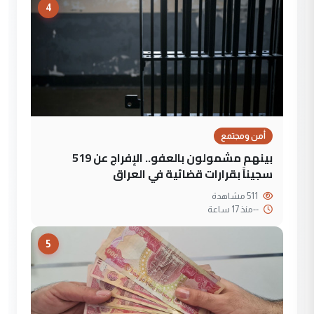
4
أمن ومجتمع
بينهم مشمولون بالعفو.. الإفراج عن 519
سجيناً بقرارات قضائية في العراق
511 مشاهدة
--
منذ 17 ساعة
5