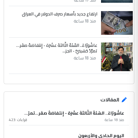
ارتفاع جديد بأسعار صرف الدولار في العراق
منذ 18 ساعة
عاشُورْاءُ.. السّنَةُ الثّالثةَ عشَرَة - إِنتفاضةُ صفَر…
تمرُّدٌ حُسَينيٌّ - الجز...
منذ 18 ساعة
المقالات
عاشُورْاءُ.. السّنَةُ الثّالثةَ عشَرَة - إِنتفاضةُ صفَر…تمرّ...
منذ 18 ساعة
قراءات :
423
اليوم الحادي والأربعون