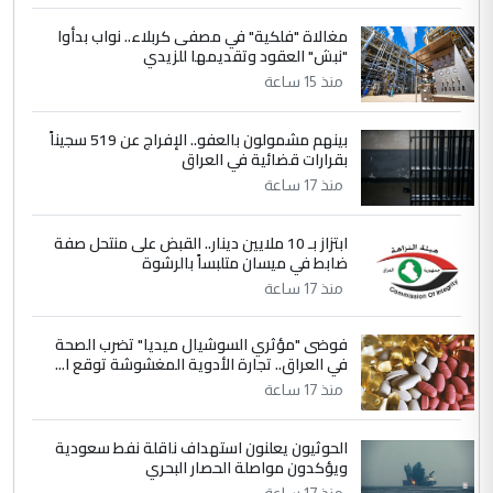
4
حيدر عاشور
مغالاة "فلكية" في مصفى كربلاء.. نواب بدأوا
"نبش" العقود وتقديمها للزيدي
التعليق : تحياتي لك استاذ حامدتركان. كلام
منذ 15 ساعة
دقيق ومسؤول؛ فالاستثمار الحقيقي للإنسان
وثروات البلد يعتمد على الكفاءة ...
بينهم مشمولون بالعفو.. الإفراج عن 519 سجيناً
بين الإهمال واغتصاب الأرض.. بلاد
الموضوع :
بقرارات قضائية في العراق
الرافدين تعاني الجفاف والتصحر!!
منذ 17 ساعة
5
علي
ابتزاز بـ 10 ملايين دينار.. القبض على منتحل صفة
ضابط في ميسان متلبساً بالرشوة
التعليق : هذه الزيارة تنفع لبنان، دون الشعب
منذ 17 ساعة
العراقي، الذي احترق بحر الصيف، في حين
حكومة الزيدي ...
فوضى "مؤثري السوشيال ميديا" تضرب الصحة
نواف سلام في بغداد.. "الفيول" مقابل
الموضوع :
في العراق.. تجارة الأدوية المغشوشة توقع ا...
تصدير النفط العراقي
منذ 17 ساعة
الحوثيون يعلنون استهداف ناقلة نفط سعودية
ويؤكدون مواصلة الحصار البحري
منذ 17 ساعة