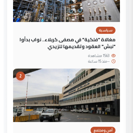
سياسية
مغالاة "فلكية" في مصفى كربلاء.. نواب بدأوا
"نبش" العقود وتقديمها للزيدي
1563 مشاهدة
--
منذ 15 ساعة
2
أمن ومجتمع