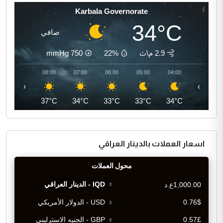
Karbala Governorate
34°C
صافي
2.9 م\ث
22%
750
mmHg
09:00
08:00
07:00
06:00
05:00
04:00
‹
›
40°C
37°C
34°C
33°C
33°C
34°C
اسعار العملات بالدينار العراقي