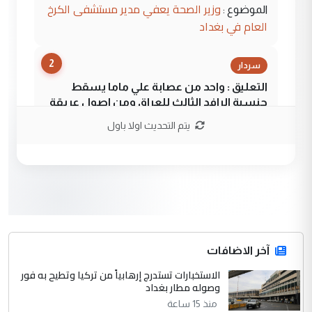
وزير الصحة يعفي مدير مستشفى الكرخ
الموضوع :
العام في بغداد
2
سردار
التعليق : واحد من عصابة علي ماما يسقط
جنسية الرافد الثالث للعراق ومن اصول عريقة
ابا فرات ...
يتم التحديث اولا باول
الجواهري يرد على صدام حسين سل
الموضوع :
مضجعيك يابن الزنا (نص كامل)
3
سردار
التعليق : واحد من عصابة علي ماما يسقط
جنسية الرافد الثالث للعراق ومن اصول عريقة
ابا فرات ...
آخر الاضافات
الجواهري يرد على صدام حسين سل
الاستخبارات تستدرج إرهابياً من تركيا وتطيح به فور
الموضوع :
وصوله مطار بغداد
مضجعيك يابن الزنا (نص كامل)
منذ 15 ساعة