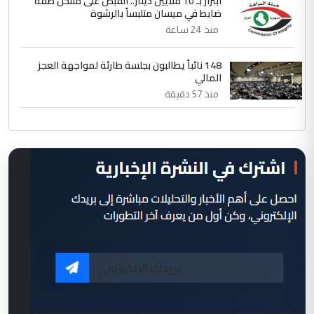
ابتزاز بـ 10 ملايين دينار.. القبض على منتحل صفة
ضابط في ميسان متلبساً بالرشوة
منذ 24 ساعة
148 نائباً يطالبون بجلسة طارئة لمواجهة العجز
المالي
منذ 57 دقيقة