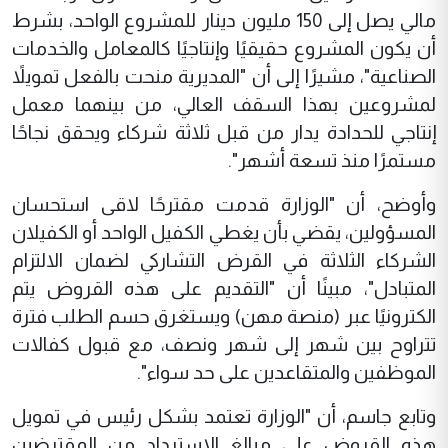
مالي يصل إلى 150 مليون دينار للمشروع الواحد، بشرط
أن يكون المشروع حقيقيًا وإنتاجيًا كالمعامل والخدمات
الصناعية"، مشيرًا إلى أن "المديرية منحت بالفعل تمويلاً
لمشروعين بهذا السقف العالي، من بينهما معمل
إنتاجي للحدادة يدار من قبل ثلاثة شركاء ويحقق نجاحًا
مستمرًا منذ تسعة أشهر".
وأوضح، أن "الوزارة قدمت مقترحًا لاقى استحسان
المسؤولين، يقضي بأن يغطي الكفيل الواحد أو الكفيلان
الشركاء الثلاثة في القرض التشاركي لضمان الالتزام
المتبادل"، مبينًا أن "التقديم على هذه القروض يتم
الكترونيًا عبر (منصة مهن) ويستغرق حسم الطلب فترة
تتراوح بين شهر إلى شهر ونصف، مع قبول كفالات
الموظفين والمتقاعدين على حد سواء".
وتابع جاسم، أن "الوزارة تعتمد بشكل رئيس في تمويل
هذه القروض على مبالغ الاسترداد من المقترضين