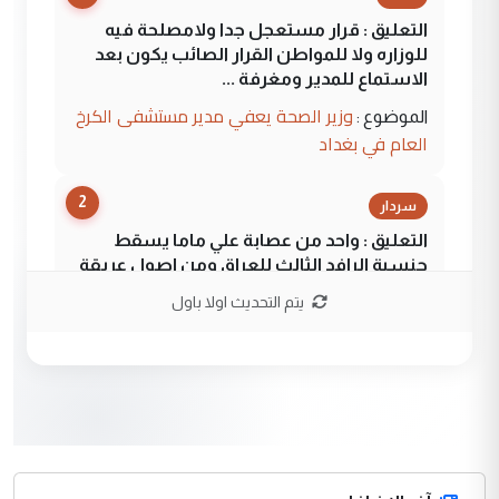
التعليق : قرار مستعجل جدا ولامصلحة فيه
للوزاره ولا للمواطن القرار الصائب يكون بعد
الاستماع للمدير ومغرفة ...
وزير الصحة يعفي مدير مستشفى الكرخ
الموضوع :
العام في بغداد
2
سردار
التعليق : واحد من عصابة علي ماما يسقط
جنسية الرافد الثالث للعراق ومن اصول عريقة
ابا فرات ...
يتم التحديث اولا باول
الجواهري يرد على صدام حسين سل
الموضوع :
مضجعيك يابن الزنا (نص كامل)
3
سردار
التعليق : واحد من عصابة علي ماما يسقط
جنسية الرافد الثالث للعراق ومن اصول عريقة