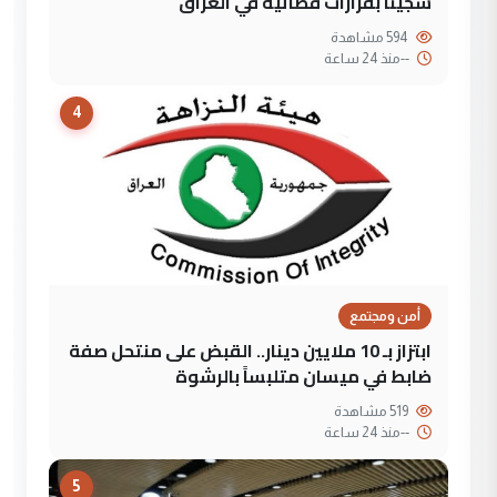
سجيناً بقرارات قضائية في العراق
594 مشاهدة
--
منذ 24 ساعة
4
أمن ومجتمع
ابتزاز بـ 10 ملايين دينار.. القبض على منتحل صفة
ضابط في ميسان متلبساً بالرشوة
519 مشاهدة
--
منذ 24 ساعة
5