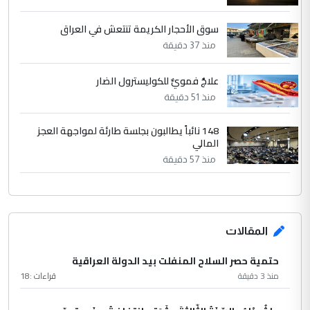
سوق الأحجار الكريمة تنتعش في العراق
منذ 37 دقيقة
علاجٌ فمويٌّ للكوليسترول الضار
منذ 51 دقيقة
148 نائباً يطالبون بجلسة طارئة لمواجهة العجز
المالي
منذ 57 دقيقة
المقالات
حتمية حصر السلاح المنفلت بيد الدولة العراقية
منذ 3 دقيقة
قراءات :
18