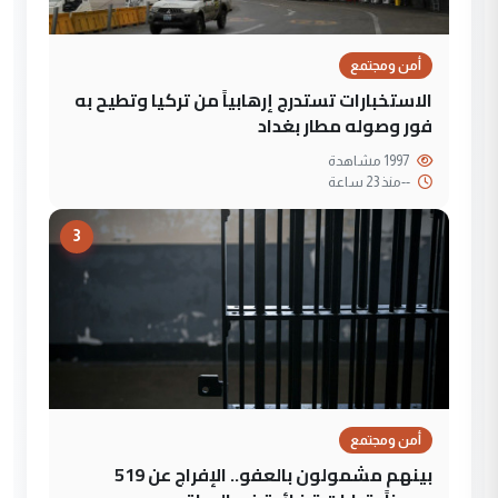
أمن ومجتمع
الاستخبارات تستدرج إرهابياً من تركيا وتطيح به
فور وصوله مطار بغداد
1997 مشاهدة
--
منذ 23 ساعة
3
أمن ومجتمع
بينهم مشمولون بالعفو.. الإفراج عن 519