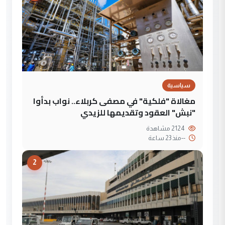
سياسية
مغالاة "فلكية" في مصفى كربلاء.. نواب بدأوا
"نبش" العقود وتقديمها للزيدي
2124 مشاهدة
--
منذ 23 ساعة
2