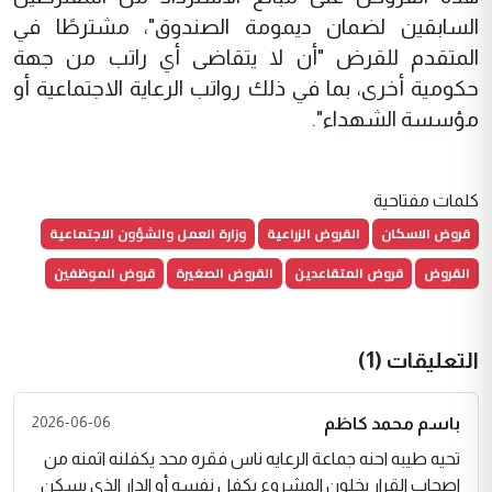
السابقين لضمان ديمومة الصندوق"، مشترطًا في
المتقدم للقرض "أن لا يتقاضى أي راتب من جهة
حكومية أخرى، بما في ذلك رواتب الرعاية الاجتماعية أو
مؤسسة الشهداء".
كلمات مفتاحية
قروض الاسكان
القروض الزراعية
وزارة العمل والشؤون الاجتماعية
القروض
قروض المتقاعدين
القروض الصغيرة
قروض الموظفين
التعليقات (1)
2026-06-06
باسم محمد كاظم
تحيه طيبه احنه جماعة الرعايه ناس فقره محد يكفلنه اتمنه من
اصحاب القرار يخلون المشروع يكفل نفسه أو الدار الذي يسكن