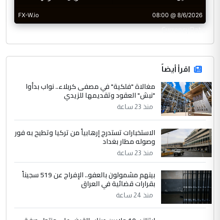
CurrencyRate
اقرأ أيضاً
مغالاة "فلكية" في مصفى كربلاء.. نواب بدأوا
"نبش" العقود وتقديمها للزيدي
منذ 23 ساعة
الاستخبارات تستدرج إرهابياً من تركيا وتطيح به فور
وصوله مطار بغداد
منذ 23 ساعة
بينهم مشمولون بالعفو.. الإفراج عن 519 سجيناً
بقرارات قضائية في العراق
منذ 24 ساعة