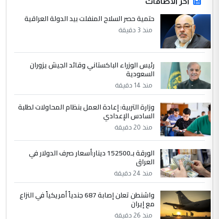
ابا فرات ...
آخر الاضافات
الجواهري يرد على صدام حسين سل
حتمية حصر السلاح المنفلت بيد الدولة العراقية
الموضوع :
مضجعيك يابن الزنا (نص كامل)
منذ 3 دقيقة
4
حيدر عاشور
رئيس الوزراء الباكستاني وقائد الجيش يزوران
التعليق : تحياتي لك استاذ حامدتركان. كلام
السعودية
دقيق ومسؤول؛ فالاستثمار الحقيقي للإنسان
منذ 14 دقيقة
وثروات البلد يعتمد على الكفاءة ...
وزارة التربية: إعادة العمل بنظام المحاولات لطلبة
بين الإهمال واغتصاب الأرض.. بلاد
الموضوع :
السادس الإعدادي
الرافدين تعاني الجفاف والتصحر!!
منذ 20 دقيقة
5
علي
الورقة بـ152500 دينار:أسعار صرف الدولار في
العراق
التعليق : هذه الزيارة تنفع لبنان، دون الشعب
منذ 24 دقيقة
العراقي، الذي احترق بحر الصيف، في حين
حكومة الزيدي ...
واشنطن تعلن إصابة 687 جندياً أمريكياً في النزاع
نواف سلام في بغداد.. "الفيول" مقابل
الموضوع :
مع إيران
تصدير النفط العراقي
منذ 26 دقيقة