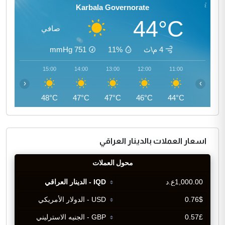
Karbala Governorate
44°C
صافي
4 م\ث
11%
751
mmHg
16:00
15:00
14:00
13:00
12:00
11:00
‹
›
47°C
48°C
47°C
47°C
46°C
44°C
اسعار العملات بالدينار العراقي