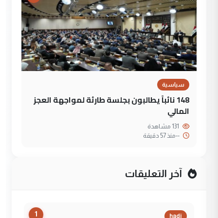
سياسية
148 نائباً يطالبون بجلسة طارئة لمواجهة العجز
المالي
131 مشاهدة
--
منذ 57 دقيقة
آخر التعليقات
1
hadi