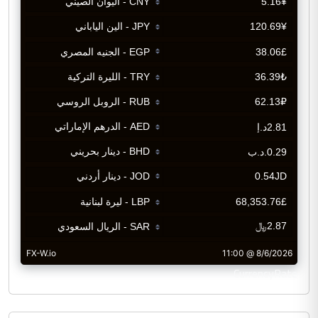
CurrencyRate