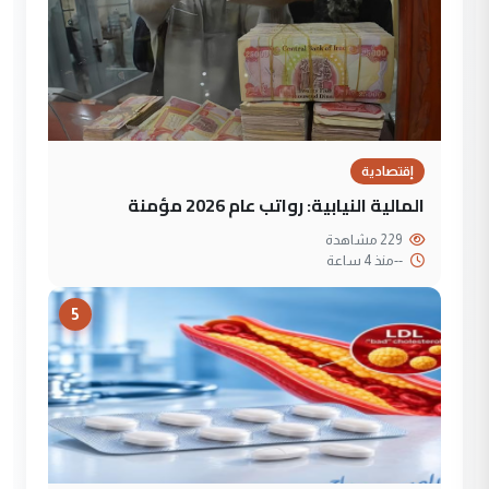
إقتصادية
المالية النيابية: رواتب عام 2026 مؤمنة
229 مشاهدة
--
منذ 4 ساعة
5