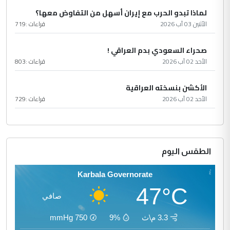
لماذا تبدو الحرب مع إيران أسهل من التفاوض معها؟
الأثنين 03 آب 2026
قراءات :
719
صحراء السعودي بدم العراقي !
الأحد 02 آب 2026
قراءات :
803
الأكشن بنسخته العراقية
الأحد 02 آب 2026
قراءات :
729
الطقس اليوم
Karbala Governorate
47°C
صافي
3.3 م\ث
9%
750
mmHg