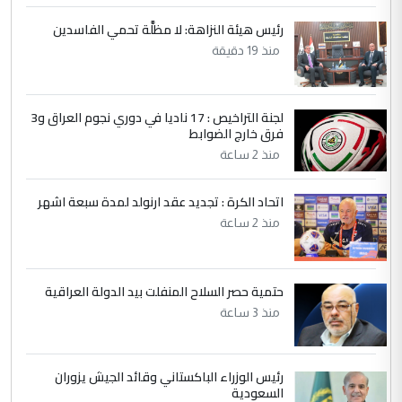
ابا فرات ...
رئيس هيئة النزاهة: لا مظلَّة تحمي الفاسدين
الجواهري يرد على صدام حسين سل
الموضوع :
منذ 19 دقيقة
مضجعيك يابن الزنا (نص كامل)
لجنة التراخيص : 17 ناديا في دوري نجوم العراق و3
5
حيدر عاشور
فرق خارج الضوابط
التعليق : تحياتي لك استاذ حامدتركان. كلام
منذ 2 ساعة
دقيق ومسؤول؛ فالاستثمار الحقيقي للإنسان
وثروات البلد يعتمد على الكفاءة ...
اتحاد الكرة : تجديد عقد ارنولد لمدة سبعة اشهر
بين الإهمال واغتصاب الأرض.. بلاد
الموضوع :
منذ 2 ساعة
الرافدين تعاني الجفاف والتصحر!!
حتمية حصر السلاح المنفلت بيد الدولة العراقية
منذ 3 ساعة
رئيس الوزراء الباكستاني وقائد الجيش يزوران
السعودية