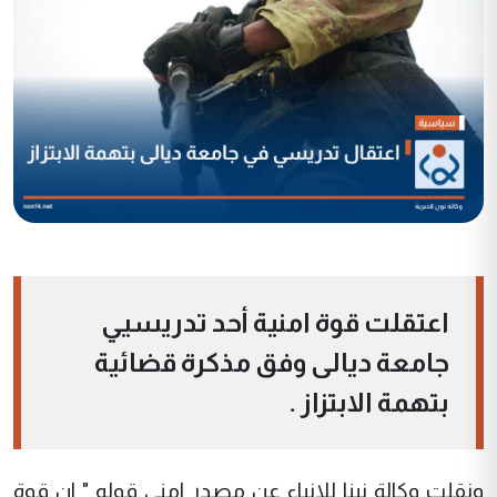
اعتقلت قوة امنية أحد تدريسيي
جامعة ديالى وفق مذكرة قضائية
بتهمة الابتزاز .
ونقلت وكالة نينا للانباء عن مصدر امني قوله " ان قوة