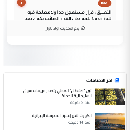
2
hadi
التعليق : قرار مستعجل جدا ولامصلحة فيه
للوزاره ولا للمواطن القرار الصائب يكون بعد
الاستماع للمدير ومغرفة ...
يتم التحديث اولا باول
وزير الصحة يعفي مدير مستشفى الكرخ
الموضوع :
العام في بغداد
3
سردار
التعليق : واحد من عصابة علي ماما يسقط
جنسية الرافد الثالث للعراق ومن اصول عريقة
ابا فرات ...
آخر الاضافات
الجواهري يرد على صدام حسين سل
تين "طقطق" المحلي يتصدر مبيعات سوق
الموضوع :
السليمانية للجملة
مضجعيك يابن الزنا (نص كامل)
منذ 8 دقيقة
4
سردار
الكويت تقرر إغلاق المدرسة الإيرانية
التعليق : واحد من عصابة علي ماما يسقط
منذ 14 دقيقة
جنسية الرافد الثالث للعراق ومن اصول عريقة