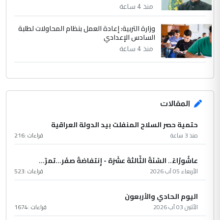
منذ 4 ساعة
وزارة التربية: إعادة العمل بنظام المحاولات لطلبة
السادس الإعدادي
منذ 4 ساعة
المقالات
حتمية حصر السلاح المنفلت بيد الدولة العراقية
منذ 3 ساعة
قراءات :
216
عاشُورْاءُ.. السّنَةُ الثّالثةَ عشَرَة - إِنتفاضةُ صفَر…تمرّ...
الأربعاء 05 آب 2026
قراءات :
523
اليوم الحادي والأربعون
الأثنين 03 آب 2026
قراءات :
1674