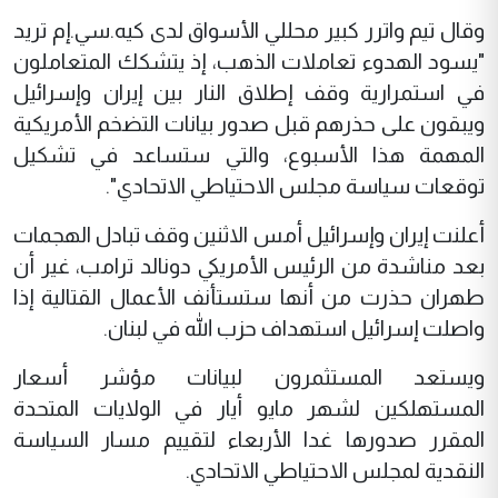
وقال تيم واترر كبير محللي الأسواق لدى كيه.سي.إم تريد
"يسود الهدوء تعاملات الذهب، ​إذ يتشكك المتعاملون
في استمرارية وقف إطلاق ​النار بين إيران وإسرائيل
ويبقون على حذرهم قبل صدور بيانات ‌التضخم ⁠الأمريكية
المهمة هذا الأسبوع، والتي ستساعد في تشكيل
توقعات سياسة مجلس الاحتياطي الاتحادي".
أعلنت إيران وإسرائيل أمس الاثنين وقف تبادل الهجمات
بعد مناشدة من الرئيس الأمريكي ​دونالد ترامب، ​غير أن
⁠طهران حذرت من أنها ستستأنف الأعمال القتالية إذا
واصلت إسرائيل استهداف حزب ​الله في لبنان.
ويستعد المستثمرون لبيانات مؤشر ​أسعار
⁠المستهلكين لشهر مايو أيار في الولايات المتحدة
المقرر صدورها غدا الأربعاء لتقييم مسار السياسة
النقدية لمجلس ⁠الاحتياطي ​الاتحادي.