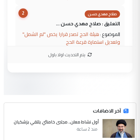
2
صلاح مهدي حسن
التعليق : صلاح مهدي حسن ...
هيئة الحج تصدر قرارا يخص "لم الشمل"
الموضوع :
وتعديل استمارة قرعة الحج
يتم التحديث اولا باول
3
hadi
التعليق : تحيه اخويه حسينيه اي انسان مهما
كان محدود المعرفه بتفاصيل احداث المنطقه
يقول بما لايقبل ...
أردوغان يؤكد ان اتفاقية مكة للدفاع
الموضوع :
المشترك لا تستهدف أية دولة ومفتوحة لانضمام
الدول الشقيقة
آخر الاضافات
أول نشاط معلن.. مجتبى خامنئي يلتقي بزشكيان
4
يوسف غزوان عصمت
منذ 2 ساعة
التعليق : بكالوريوس فيزياء طبية متزوج و