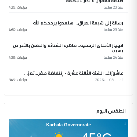
صناعة العقول لا تُدار بالبصمة
منذ 23 ساعة
قراءات :
425
رسالة إلى شيعة العراق.. استعدوا يرحمكم الله
منذ 23 ساعة
قراءات :
460
انهيار الأخلاق الرقمية.. ظاهرة الشتائم والطعن بالأعراض
بسبب...
منذ 24 ساعة
قراءات :
439
عاشُورْاءُ.. السّنَةُ الثّالثةَ عشَرَة - إِنتفاضةُ صفَر…تمرّ...
السبت 08 آب 2026
قراءات :
349
الطقس اليوم
Karbala Governorate