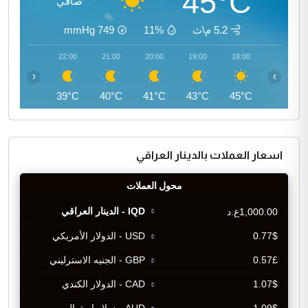
45°C
صافي
5.2 م\ث
11%
749
mmHg
23:00
22:00
21:00
20:00
19:00
18:00
‹
›
38°C
39°C
40°C
41°C
43°C
45°C
اسعار العملات بالدينار العراقي