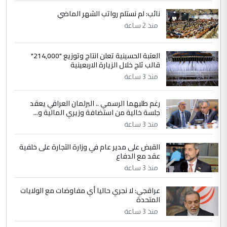
زوجتي أيضا بكالوريوس سكني بغداد أرغب في
نائب: لم نستلم رواتب الشهر الماضي
إكمال دراستي داخل ...
منذ 2 ساعة
السعودية توافق على الاستمرار في
الموضوع :
إعطاء 100 منحة دراسية للطلبة العراقيين في
العتبة الحسينية تعلن انتاج وتوزيع "214,000"
جامعاتها سنويا
قالب ثلج خلال الزيارة الاربعينية
منذ 3 ساعة
5
عبد الأمير جاسم هليل
رغم طلبهما الرسمي .. البرلمان العراقي يعقد
التعليق : نحن اباء الطلاب الأوائل على العراق
جلسة خالية من استضافة وزيري المالية و...
نتشرف بلقاء السيد احمد الصافي في العتبات
الحسنية لزرع ...
منذ 3 ساعة
مكتب السيد احمد الصافي : لا يوجود
الموضوع :
القبض على مدير عام في وزارة التجارة على خلفية
لدينا اي حساب على الفيس بوك وتويتر
عقد مع الدفاع
منذ 3 ساعة
عراقجي: لا نجري حاليا أي مفاوضات مع الولايات
المتحدة
منذ 3 ساعة