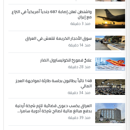
4
حيدر عاشور
واشنطن تعلن إصابة 687 جندياً أمريكياً في النزاع
مع إيران
التعليق : تحياتي لك استاذ حامدتركان. كلام
منذ 3 دقيقة
دقيق ومسؤول؛ فالاستثمار الحقيقي للإنسان
وثروات البلد يعتمد على الكفاءة ...
سوق الأحجار الكريمة تنتعش في العراق
بين الإهمال واغتصاب الأرض.. بلاد
الموضوع :
منذ 14 دقيقة
الرافدين تعاني الجفاف والتصحر!!
علاجٌ فمويٌّ للكوليسترول الضار
5
علي
منذ 28 دقيقة
التعليق : هذه الزيارة تنفع لبنان، دون الشعب
العراقي، الذي احترق بحر الصيف، في حين
148 نائباً يطالبون بجلسة طارئة لمواجهة العجز
المالي
حكومة الزيدي ...
منذ 34 دقيقة
نواف سلام في بغداد.. "الفيول" مقابل
الموضوع :
تصدير النفط العراقي
العراق يكسب دعوى قضائية تلزم شركة أردنية
بدفع مبالغ مالية لصالح شركة أدوية سامرا...
منذ 39 دقيقة