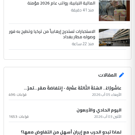
المالية النيابية: رواتب عام 2026 مؤمنة
منذ 41 دقيقة
الاستخبارات تستدرج إرهابياً من تركيا وتطيح به فور
وصوله مطار بغداد
منذ 22 ساعة
المقالات
عاشُورْاءُ.. السّنَةُ الثّالثةَ عشَرَة - إِنتفاضةُ صفَر…تمرّ...
الأربعاء 05 آب 2026
قراءات :
496
اليوم الحادي والأربعون
الأثنين 03 آب 2026
قراءات :
1653
لماذا تبدو الحرب مع إيران أسهل من التفاوض معها؟