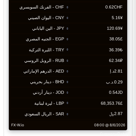
CurrencyRate