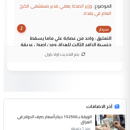
وزير الصحة يعفي مدير مستشفى الكرخ
الموضوع :
العام في بغداد
2
سردار
التعليق : واحد من عصابة علي ماما يسقط
جنسية الرافد الثالث للعراق ومن اصول عريقة
ابا فرات ...
يتم التحديث اولا باول
الجواهري يرد على صدام حسين سل
الموضوع :
مضجعيك يابن الزنا (نص كامل)
3
سردار
التعليق : واحد من عصابة علي ماما يسقط
جنسية الرافد الثالث للعراق ومن اصول عريقة
ابا فرات ...
آخر الاضافات
الجواهري يرد على صدام حسين سل
الورقة بـ152500 دينار:أسعار صرف الدولار في
الموضوع :
العراق
مضجعيك يابن الزنا (نص كامل)
منذ 1 دقيقة