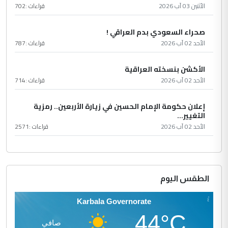
الأثنين 03 آب 2026
قراءات :
702
صحراء السعودي بدم العراقي !
الأحد 02 آب 2026
قراءات :
787
الأكشن بنسخته العراقية
الأحد 02 آب 2026
قراءات :
714
إعلان حكومة الإمام الحسين في زيارة الأربعين.. رمزية
التغيير...
الأحد 02 آب 2026
قراءات :
2571
الطقس اليوم
Karbala Governorate
44°C
صافي