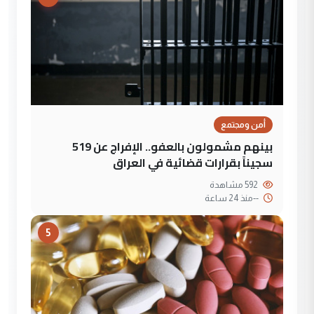
أمن ومجتمع
بينهم مشمولون بالعفو.. الإفراج عن 519
سجيناً بقرارات قضائية في العراق
592 مشاهدة
--
منذ 24 ساعة
5