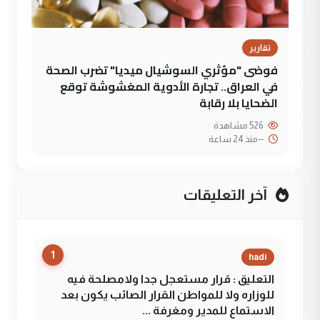
تقارير
فوضى "مؤثري السوشيال ميديا" تضرب الصحة
في العراق.. تجارة الأدوية المغشوشة توقع
الضحايا بلا رقابة
526 مشاهدة
--
منذ 24 ساعة
آخر التعليقات
1
hadi
التعليق : قرار مستعجل جدا ولامصلحة فيه
للوزاره ولا للمواطن القرار الصائب يكون بعد
الاستماع للمدير ومغرفة ...