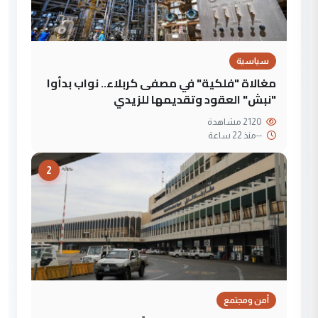
سياسية
مغالاة "فلكية" في مصفى كربلاء.. نواب بدأوا
"نبش" العقود وتقديمها للزيدي
2120 مشاهدة
--
منذ 22 ساعة
2
أمن ومجتمع