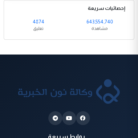
إحصائيات سريعة
4874
643,554,740
مشاهدة
تعليق
روابط سريعة