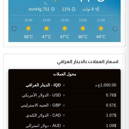
4 م\ث
11%
751
mmHg
16:00
15:00
14:00
13:00
12:00
11:00
‹
›
47°C
48°C
47°C
47°C
46°C
44°C
اسعار العملات بالدينار العراقي