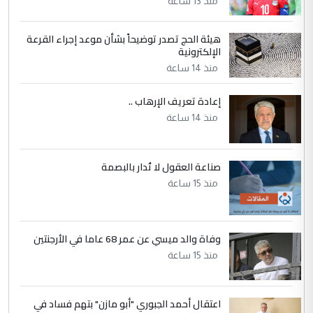
منذ 13 ساعة
نتشرف بلقاء السيد احمد الصافي في العتبات
الحسنية لزرع ...
هيئة الحج تصدر توضيحاً بشأن موعد إجراء القرعة
مكتب السيد احمد الصافي : لا يوجود
الإلكترونية
الموضوع :
لدينا اي حساب على الفيس بوك وتويتر
منذ 14 ساعة
إعادة تعريف الإرهاب ..
منذ 14 ساعة
صناعة العقول لا تُدار بالبصمة
منذ 15 ساعة
وفاة والد ميسي عن عمر 68 عاما في الأرجنتين
منذ 15 ساعة
اعتقال أحمد الجبوري "أبو مازن" بتهم فساد في