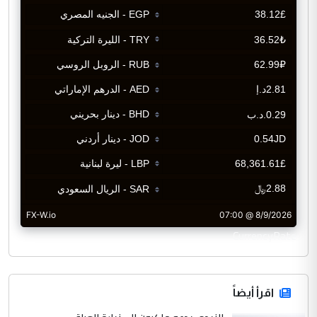
CurrencyRate
اقرأ أيضاً