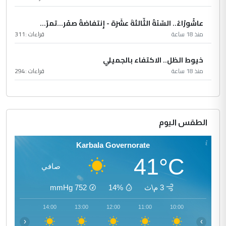
عاشُورْاءُ.. السّنَةُ الثّالثةَ عشَرَة - إِنتفاضةُ صفَر…تمرّ...
منذ 18 ساعة
قراءات :
311
خيوط الظل.. الاكتفاء بالجميلي
منذ 18 ساعة
قراءات :
294
الطقس اليوم
Karbala Governorate
41°C
صافي
3 م\ث
14%
752
mmHg
15:00
14:00
13:00
12:00
11:00
10:00
‹
›