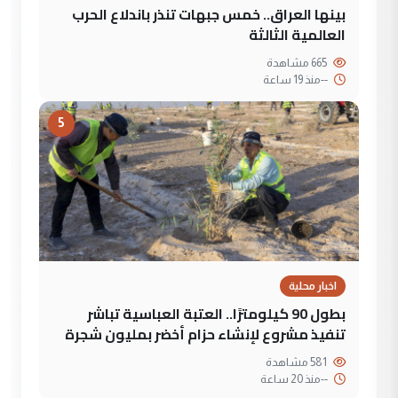
بينها العراق.. خمس جبهات تنذر باندلاع الحرب
العالمية الثالثة
665 مشاهدة
--
منذ 19 ساعة
5
اخبار محلية
بطول 90 كيلومترًا.. العتبة العباسية تباشر
تنفيذ مشروع لإنشاء حزام أخضر بمليون شجرة
581 مشاهدة
--
منذ 20 ساعة