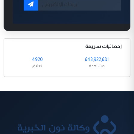
إحصائيات سريعة
4920
643,922,681
مشاهدة
تعليق