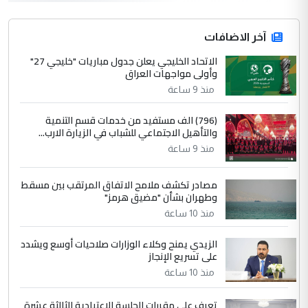
التعليق : واحد من عصابة علي ماما يسقط
جنسية الرافد الثالث للعراق ومن اصول عريقة
ابا فرات ...
آخر الاضافات
الجواهري يرد على صدام حسين سل
الاتحاد الخليجي يعلن جدول مباريات "خليجي 27"
الموضوع :
وأولى مواجهات العراق
مضجعيك يابن الزنا (نص كامل)
منذ 9 ساعة
4
سردار
(796) الف مستفيد من خدمات قسم التنمية
والتأهيل الاجتماعي للشباب في الزيارة الارب...
التعليق : واحد من عصابة علي ماما يسقط
منذ 9 ساعة
جنسية الرافد الثالث للعراق ومن اصول عريقة
ابا فرات ...
مصادر تكشف ملامح الاتفاق المرتقب بين مسقط
الجواهري يرد على صدام حسين سل
الموضوع :
وطهران بشأن "مضيق هرمز"
مضجعيك يابن الزنا (نص كامل)
منذ 10 ساعة
الزيدي يمنح وكلاء الوزارات صلاحيات أوسع ويشدد
5
حيدر عاشور
على تسريع الإنجاز
التعليق : تحياتي لك استاذ حامدتركان. كلام
منذ 10 ساعة
دقيق ومسؤول؛ فالاستثمار الحقيقي للإنسان
وثروات البلد يعتمد على الكفاءة ...
تعرف على مقررات الجلسة الاعتيادية الثالثة عشرة