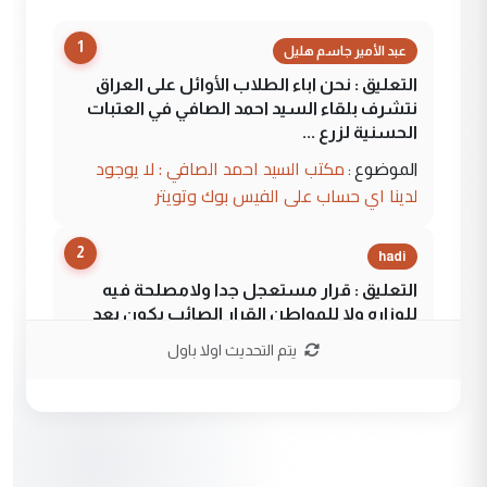
1
عبد الأمير جاسم هليل
التعليق : نحن اباء الطلاب الأوائل على العراق
نتشرف بلقاء السيد احمد الصافي في العتبات
الحسنية لزرع ...
مكتب السيد احمد الصافي : لا يوجود
الموضوع :
لدينا اي حساب على الفيس بوك وتويتر
2
hadi
التعليق : قرار مستعجل جدا ولامصلحة فيه
للوزاره ولا للمواطن القرار الصائب يكون بعد
الاستماع للمدير ومغرفة ...
يتم التحديث اولا باول
وزير الصحة يعفي مدير مستشفى الكرخ
الموضوع :
العام في بغداد
3
سردار