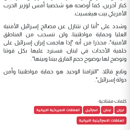
كبار آخرين، كما أوضحه هو شخصيا أمس لوزير الحرب
الأمريكي بيت هيغسيث.
وشدد على "أننا لن نتنازل عن مصالح إسرائيل الأمنية
العليا وحماية مواطنينا، ولن ننسحب من المناطق
الأمنية"، محذرا من أنه "إذا هاجمت إيران إسرائيل على
خلفية الأحداث في لبنان، فسنرد عليها بكل قوتنا
ونوضح لها بوضوح حجم الفارق بيننا وبينها".
وتابع قائلا: "التزامنا الوحيد هو حماية مواطنينا وأمن
دولة إسرائيل".
كلمات مفتاحية
ايران
لبنان
اسرائيل
العلاقات الامريكية الايرانية
العلاقات الاسرائيلية الايرانية