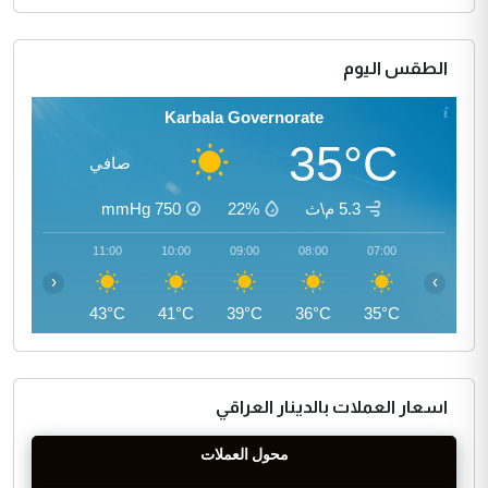
الطقس اليوم
Karbala Governorate
35°C
صافي
5.3 م\ث
22%
750
mmHg
12:00
11:00
10:00
09:00
08:00
07:00
‹
›
45°C
43°C
41°C
39°C
36°C
35°C
اسعار العملات بالدينار العراقي