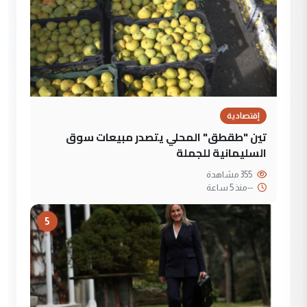
إقتصادية
تين "طقطق" المحلي يتصدر مبيعات سوق
السليمانية للجملة
355 مشاهدة
--
منذ 5 ساعة
5