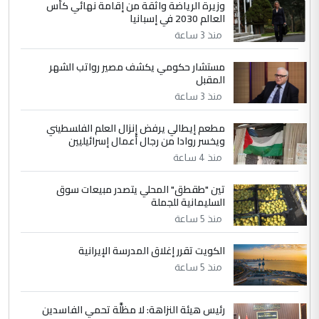
وزيرة الرياضة واثقة من إقامة نهائي كأس
العالم 2030 في إسبانيا
التعليق : واحد من عصابة علي ماما يسقط
منذ 3 ساعة
جنسية الرافد الثالث للعراق ومن اصول عريقة
ابا فرات ...
مستشار حكومي يكشف مصير رواتب الشهر
الجواهري يرد على صدام حسين سل
الموضوع :
المقبل
مضجعيك يابن الزنا (نص كامل)
منذ 3 ساعة
مطعم إيطالي يرفض إنزال العلم الفلسطيني
5
حيدر عاشور
ويخسر روادا من رجال أعمال إسرائيليين
التعليق : تحياتي لك استاذ حامدتركان. كلام
منذ 4 ساعة
دقيق ومسؤول؛ فالاستثمار الحقيقي للإنسان
تين "طقطق" المحلي يتصدر مبيعات سوق
وثروات البلد يعتمد على الكفاءة ...
السليمانية للجملة
بين الإهمال واغتصاب الأرض.. بلاد
الموضوع :
منذ 5 ساعة
الرافدين تعاني الجفاف والتصحر!!
الكويت تقرر إغلاق المدرسة الإيرانية
منذ 5 ساعة
رئيس هيئة النزاهة: لا مظلَّة تحمي الفاسدين