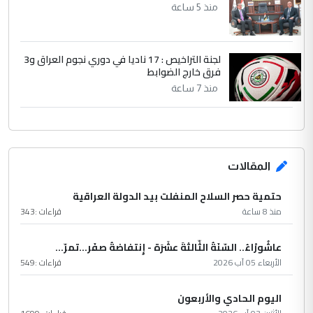
منذ 5 ساعة
لجنة التراخيص : 17 ناديا في دوري نجوم العراق و3
فرق خارج الضوابط
منذ 7 ساعة
المقالات
حتمية حصر السلاح المنفلت بيد الدولة العراقية
منذ 8 ساعة
قراءات :
343
عاشُورْاءُ.. السّنَةُ الثّالثةَ عشَرَة - إِنتفاضةُ صفَر…تمرّ...
الأربعاء 05 آب 2026
قراءات :
549
اليوم الحادي والأربعون