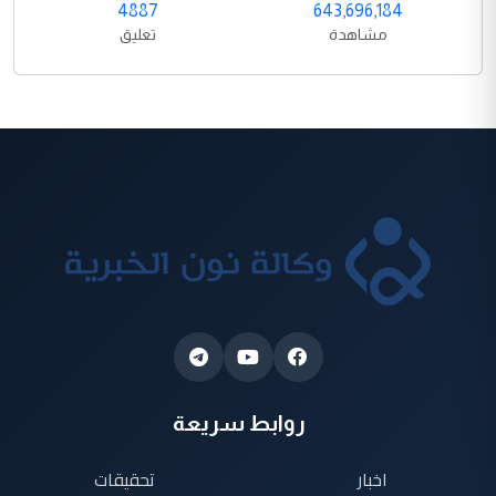
4887
643,696,184
مشاهدة
تعليق
روابط سريعة
اخبار
تحقيقات