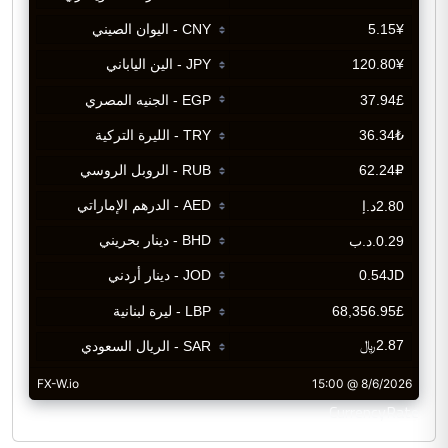
CurrencyRate