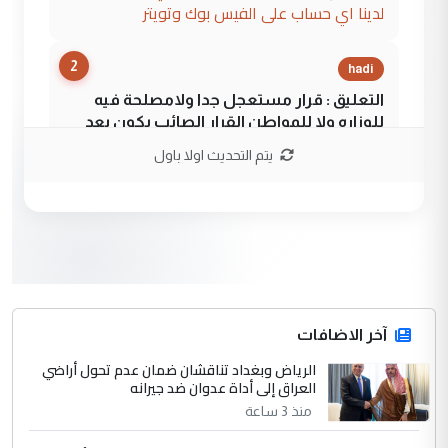
لدينا اي حساب على الفيس بوك وتويتر
2
hadi
التعليق : قرار مستعجل جدا ولامصلحة فيه
للوزاره ولا للمواطن القرار الصائب يكون بعد
الاستماع للمدير ومغرفة ...
يتم التحديث اولا باول
وزير الصحة يعفي مدير مستشفى الكرخ
الموضوع :
العام في بغداد
3
سردار
التعليق : واحد من عصابة علي ماما يسقط
جنسية الرافد الثالث للعراق ومن اصول عريقة
ابا فرات ...
آخر الاضافات
الجواهري يرد على صدام حسين سل
الرياض وبغداد تناقشان ضمان عدم تحول أراضي
الموضوع :
العراق إلى أداة عدوان ضد جيرانه
مضجعيك يابن الزنا (نص كامل)
منذ 3 ساعة
4
سردار