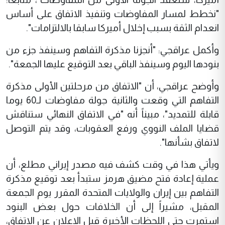
"نخطط لمسار المفاوضات وتنفيذ الاتفاق على أساس
انعدام الثقة بسبب إخلال أميركا سابقا بالالتزامات".
وأكمل عراقجي: "أنجزنا مذكرة التفاهم وسينفذ جزء من
بنودها اليوم وسينفذ الباقي بعد التوقيع عليها الجمعة".
وأوضح عراقجي، أن "الاتفاق من مرحلتين الأولى مذكرة
التفاهم التي وقعت والثانية جولة مفاوضات لـ60 يوما
قابلة للتمديد"، مبيناً أنه "في الاتفاق النهائي ستناقش
قضايا الملف النووي ورفع العقوبات، وقد يتم التوصل
لاتفاق بشأنها".
ويأتي هذا في وقت كشف فيه مصدر إيراني مطلع، أن
عملية إعادة فتح مضيق هرمز ستبدأ بعد توقيع مذكرة
التفاهم بين إيران والولايات المتحدة المقرر يوم الجمعة
المقبل، مشيراً إلى أن الخلافات حول بعض البنود
استمرت حتى اللحظات الأخيرة قبل الإعلان عن الاتفاق،