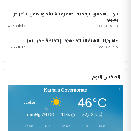
انهيار الأخلاق الرقمية.. ظاهرة الشتائم والطعن بالأعراض
بسبب...
منذ 18 ساعة
قراءات :
415
عاشُورْاءُ.. السّنَةُ الثّالثةَ عشَرَة - إِنتفاضةُ صفَر…تمرّ...
منذ 21 ساعة
قراءات :
326
الطقس اليوم
Karbala Governorate
46°C
صافي
3.5 م\ث
11%
750
mmHg
18:00
17:00
16:00
15:00
14:00
13:00