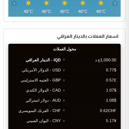
‹
›
45°C
46°C
46°C
46°C
46°C
46°C
اسعار العملات بالدينار العراقي