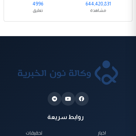
4996
644,420,831
مشاهدة
تعليق
روابط سريعة
اخبار
تحقيقات