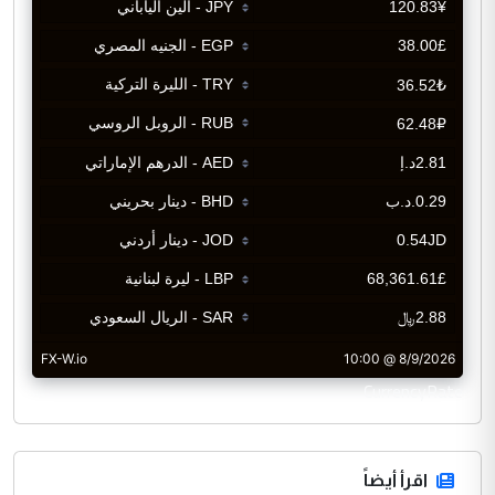
CurrencyRate
اقرأ أيضاً