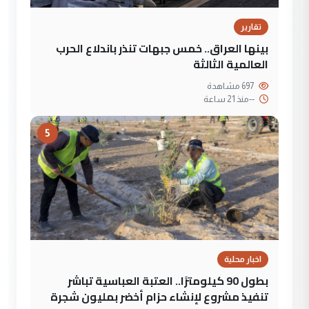
تقارير
بينها العراق.. خمس جبهات تنذر باندلاع الحرب
العالمية الثالثة
697 مشاهدة
--
منذ 21 ساعة
5
اخبار محلية
بطول 90 كيلومترًا.. العتبة العباسية تباشر
تنفيذ مشروع لإنشاء حزام أخضر بمليون شجرة