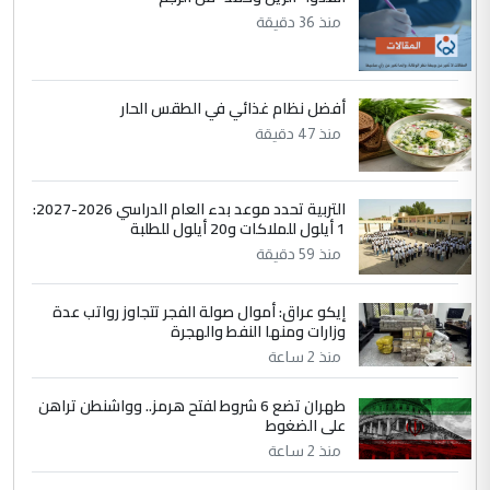
5
منذ 36 دقيقة
عبد الأمير جاسم هليل
التعليق : نحن اباء الطلاب الأوائل على العراق
نتشرف بلقاء السيد احمد الصافي في العتبات
الحسنية لزرع ...
أفضل نظام غذائي في الطقس الحار
مكتب السيد احمد الصافي : لا يوجود
منذ 47 دقيقة
الموضوع :
لدينا اي حساب على الفيس بوك وتويتر
التربية تحدد موعد بدء العام الدراسي 2026-2027:
1 أيلول للملاكات و20 أيلول للطلبة
منذ 59 دقيقة
إيكو عراق: أموال صولة الفجر تتجاوز رواتب عدة
وزارات ومنها النفط والهجرة
منذ 2 ساعة
طهران تضع 6 شروط لفتح هرمز.. وواشنطن تراهن
على الضغوط
منذ 2 ساعة