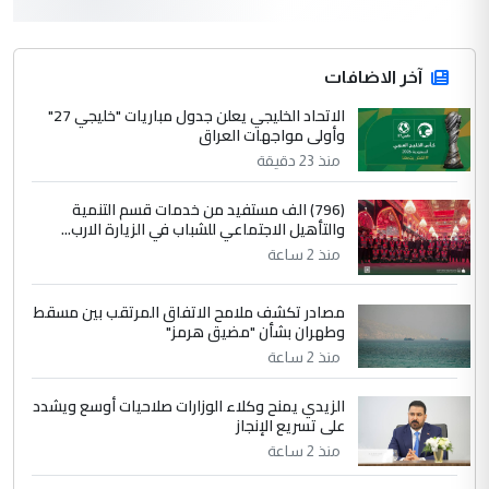
التعليق : واحد من عصابة علي ماما يسقط
جنسية الرافد الثالث للعراق ومن اصول عريقة
ابا فرات ...
آخر الاضافات
الجواهري يرد على صدام حسين سل
الاتحاد الخليجي يعلن جدول مباريات "خليجي 27"
الموضوع :
وأولى مواجهات العراق
مضجعيك يابن الزنا (نص كامل)
منذ 23 دقيقة
4
سردار
(796) الف مستفيد من خدمات قسم التنمية
والتأهيل الاجتماعي للشباب في الزيارة الارب...
التعليق : واحد من عصابة علي ماما يسقط
منذ 2 ساعة
جنسية الرافد الثالث للعراق ومن اصول عريقة
ابا فرات ...
مصادر تكشف ملامح الاتفاق المرتقب بين مسقط
الجواهري يرد على صدام حسين سل
الموضوع :
وطهران بشأن "مضيق هرمز"
مضجعيك يابن الزنا (نص كامل)
منذ 2 ساعة
الزيدي يمنح وكلاء الوزارات صلاحيات أوسع ويشدد
5
حيدر عاشور
على تسريع الإنجاز
التعليق : تحياتي لك استاذ حامدتركان. كلام
منذ 2 ساعة
دقيق ومسؤول؛ فالاستثمار الحقيقي للإنسان
وثروات البلد يعتمد على الكفاءة ...