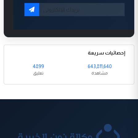
إحصائيات سريعة
4899
643,811,640
مشاهدة
تعليق