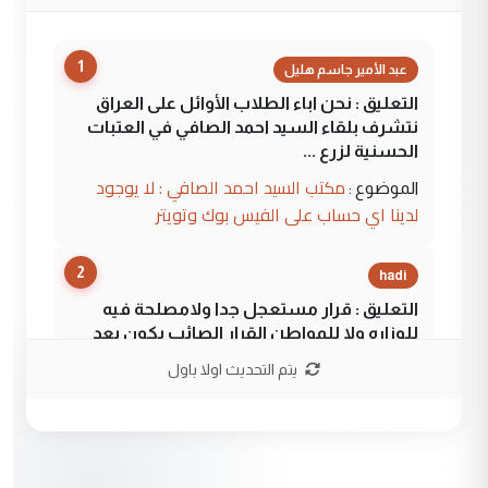
1
عبد الأمير جاسم هليل
التعليق : نحن اباء الطلاب الأوائل على العراق
نتشرف بلقاء السيد احمد الصافي في العتبات
الحسنية لزرع ...
مكتب السيد احمد الصافي : لا يوجود
الموضوع :
لدينا اي حساب على الفيس بوك وتويتر
2
hadi
التعليق : قرار مستعجل جدا ولامصلحة فيه
للوزاره ولا للمواطن القرار الصائب يكون بعد
الاستماع للمدير ومغرفة ...
يتم التحديث اولا باول
وزير الصحة يعفي مدير مستشفى الكرخ
الموضوع :
العام في بغداد
3
سردار