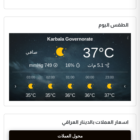
الطقس اليوم
Karbala Governorate
37°C
صافي
5.1 م\ث
16%
749
mmHg
04:00
03:00
02:00
01:00
00:00
23:00
‹
›
35°C
35°C
35°C
36°C
36°C
37°C
اسعار العملات بالدينار العراقي