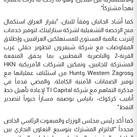
نهجاً مشتركاً".
كما أشاد الجانبان وفقاً للبيان، "بقرار العراق استكمال
منح الرخصة التشغيلية لشركة ستارلينك، لتوفير خدمات
إنترنت عالمية المستوى للمستهلكين العراقيين، وإطلاق
المفاوضات مع شركة شيفرون لتطوير حقلي غرب
القرنة-2 والناصرية النفطيين، بما يحقق المنفعة
المشتركة للجانبين، وتمكين الشركات الأمريكية HKN
وWestern Zagros وHunt من استئناف عملياتها مع
توفير الضمانات الأمنية الكاملة، والمضي قدماً في
مذكرة التفاهم مع شركة TI Capital لإعادة تأهيل خط
أنابيب كركوك- بانياس بوصفه مساراً حيوياً لتصدير
النفط".
كما أكد رئيس مجلس الوزراء والمبعوث الرئاسي الخاص
مجدداً "الالتزام المشترك بتوسيع التعاون التجاري بين