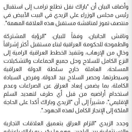
وأضاف البيان أن "باراك نقل تطلع ترامب إلى استقبال
رئيس مجلس الوزراء علي الزيدي في البيت الأبيض في
منتصف تموز لمناقشة مستقبل هذه العلاقة المهمة".
وناقش الجانبان، وفقاً للبيان، "الرؤية المشتركة
والطموحة للحكومة العراقية لبناء مستقبل أكثر إشراقاً
وخالٍ من الإرهاب، وتنفيذ الخطط العراقية الرامية إلى
النزع الكامل للسلاح وحل جميع الجماعات والتشكيلات
المسلحة، العاملة خارج سلطة الدولة العراقية
وسيطرتها، وحصر السلاح بيد الدولة، وفرض السيادة
الكاملة، بما يضمن إبعاد العراق عن الصراعات وعدم
استخدام أراضيه من قبل أي طرف لتهديد السلم
الإقليمي"، مشيراً إلى أن "الزيدي وباراك أكدا على الحاجة
الملحّة إلى الإنجاز الكامل لهذه الجهود.".
وجدد الزيدي "التزام العراق بتعميق العلاقات التجارية
والاستثمارية بين البلدين، وهو ما رحّب به باراك باعتباره