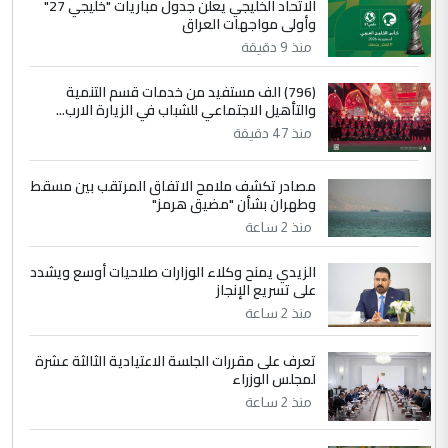
الجواهري يرد على صدام حسين سل
الاتحاد الخليجي يعلن جدول مباريات "خليجي 27"
الموضوع :
وأولى مواجهات العراق
مضجعيك يابن الزنا (نص كامل)
منذ 9 دقيقة
4
سردار
(796) الف مستفيد من خدمات قسم التنمية
والتأهيل الاجتماعي للشباب في الزيارة الارب...
التعليق : واحد من عصابة علي ماما يسقط
منذ 47 دقيقة
جنسية الرافد الثالث للعراق ومن اصول عريقة
ابا فرات ...
مصادر تكشف ملامح الاتفاق المرتقب بين مسقط
الجواهري يرد على صدام حسين سل
الموضوع :
وطهران بشأن "مضيق هرمز"
مضجعيك يابن الزنا (نص كامل)
منذ 2 ساعة
الزيدي يمنح وكلاء الوزارات صلاحيات أوسع ويشدد
5
حيدر عاشور
على تسريع الإنجاز
التعليق : تحياتي لك استاذ حامدتركان. كلام
منذ 2 ساعة
دقيق ومسؤول؛ فالاستثمار الحقيقي للإنسان
وثروات البلد يعتمد على الكفاءة ...
تعرف على مقررات الجلسة الاعتيادية الثالثة عشرة
بين الإهمال واغتصاب الأرض.. بلاد
لمجلس الوزراء
الموضوع :
الرافدين تعاني الجفاف والتصحر!!
منذ 2 ساعة