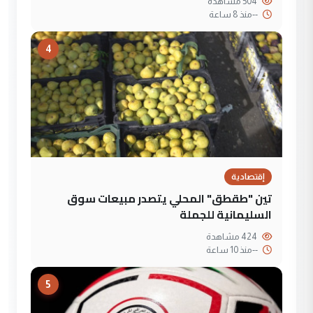
504 مشاهدة
--
منذ 8 ساعة
4
إقتصادية
تين "طقطق" المحلي يتصدر مبيعات سوق
السليمانية للجملة
424 مشاهدة
--
منذ 10 ساعة
5