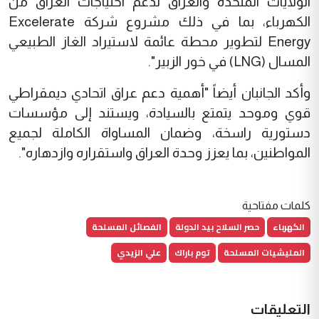
الولايات المتحدة والعراق لدعم احتياجات العراق من
الكهرباء، بما في ذلك مشروع شركة Excelerate
Energy لتطوير محطة عائمة لاستيراد الغاز الطبيعي
المسال (LNG) في خور الزبير".
وأكد الجانبان أيضاً "أهمية دعم عراق اتحادي ديمقراطي
قوي وموحد يتمتع بالسيادة، ويستند إلى مؤسسات
دستورية راسخة، وضمان المساواة الكاملة لجميع
المواطنين، بما يعزز وحدة العراق واستقراره وازدهاره".
كلمات مفتاحية
الكهرباء
حصر السلاح بيد الدولة
الفصائل المسلحة
المليشيات المسلحة
توم باراك
علي الزيدي
التعليقات