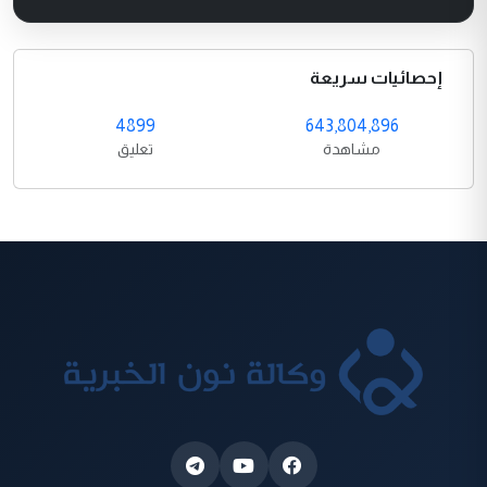
إحصائيات سريعة
4899
643,804,896
مشاهدة
تعليق