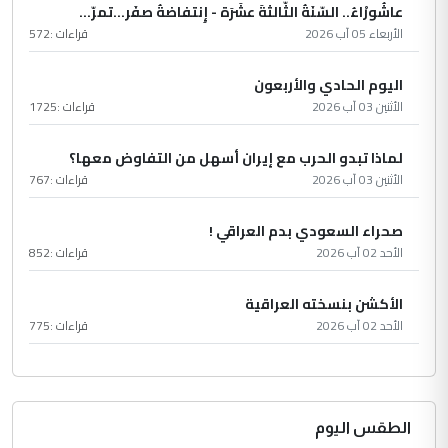
عاشُورْاءُ.. السّنَةُ الثّالثةَ عشَرَة - إِنتفاضةُ صفَر…تمرّ...
الأربعاء 05 آب 2026
قراءات :
572
اليوم الحادي والأربعون
الأثنين 03 آب 2026
قراءات :
1725
لماذا تبدو الحرب مع إيران أسهل من التفاوض معها؟
الأثنين 03 آب 2026
قراءات :
767
صحراء السعودي بدم العراقي !
الأحد 02 آب 2026
قراءات :
852
الأكشن بنسخته العراقية
الأحد 02 آب 2026
قراءات :
775
الطقس اليوم