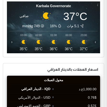
Karbala Governorate
37°C
صافي
5.1 م\ث
16%
749
mmHg
04:00
03:00
02:00
01:00
00:00
23:00
‹
›
35°C
35°C
35°C
36°C
36°C
37°C
اسعار العملات بالدينار العراقي