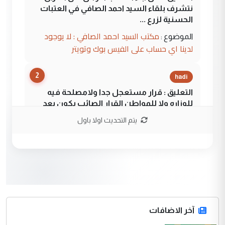
نتشرف بلقاء السيد احمد الصافي في العتبات
الحسنية لزرع ...
مكتب السيد احمد الصافي : لا يوجود
الموضوع :
لدينا اي حساب على الفيس بوك وتويتر
2
hadi
التعليق : قرار مستعجل جدا ولامصلحة فيه
للوزاره ولا للمواطن القرار الصائب يكون بعد
الاستماع للمدير ومغرفة ...
يتم التحديث اولا باول
وزير الصحة يعفي مدير مستشفى الكرخ
الموضوع :
العام في بغداد
3
سردار
التعليق : واحد من عصابة علي ماما يسقط
جنسية الرافد الثالث للعراق ومن اصول عريقة
ابا فرات ...
آخر الاضافات