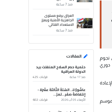
منذ 7 ساعة
العراق يرفع مستوى
ذلك
الجاهزية الأمنية ويعزز
الاستعداد القتالي
منذ 7 ساعة
المقالات
 نجوم
ى دوري
حتمية حصر السلاح المنفلت بيد
الدولة العراقية
منذ 17 ساعة
قراءات :
425
ية لإعادة
عاشُورْاءُ.. السّنَةُ الثّالثةَ عشَرَة -
إِنتفاضةُ صفَر…تمرّ...
الأربعاء 05 آب 2026
قراءات :
602
202-2028، أما بالنسبة للموسم