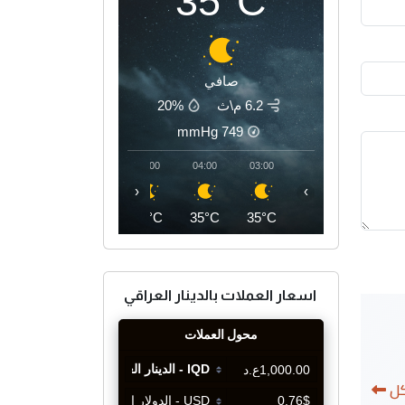
35°C
صافي
6.2 م\ث
20%
mmHg
749
07:00
06:00
05:00
04:00
03:00
‹
›
35°C
34°C
34°C
35°C
35°C
اسعار العملات بالدينار العراقي
كل